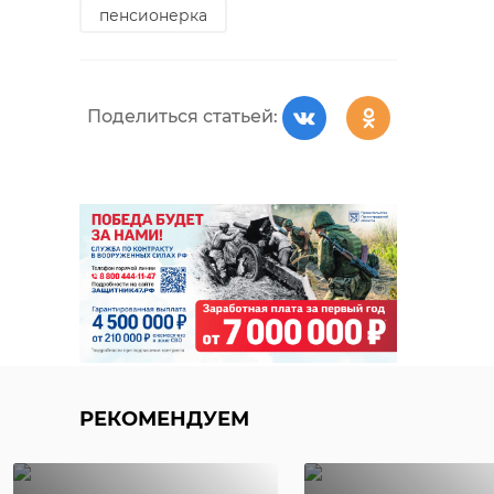
пенсионерка
Поделиться статьей:
Фото:
https://t.me/kazdoytvaripopare/4585
енотовидная собака
енотовидные собаки
РЕКОМЕНДУЕМ
животные