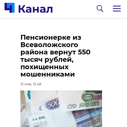
СКР проверит
В Ленобласти
Пенсионерке из
возможное
енотовидные собаки
Всеволожского
нарушение
готовятся стать
района вернут 550
природоохранного
родителями
тысяч рублей,
законодательства в
похищенных
15 мая, 12:23
Рощино
мошенниками
15 мая, 13:03
15 мая, 12:48