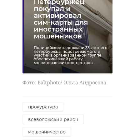
Петербуржец
покупал и
активировал
РЕКОМЕНДУЕМ
сим-карты для
иностранных
мошенников
Полицейские задержали 33-летнего
петербуржца, подозреваемого в
участии в организованной группе,
обеспечивавшей работу
мошеннических кол-центров.
Бдительные
Следователи
соседи спасли
завели дело
пенсионерку из
после гибел
Фото: Baltphoto/ Ольга Андросова
Терволово, к ...
рабочего на ск
09 июля, 15:15
10 июля, 13:09
прокуратура
всеволожский район
мошенничество