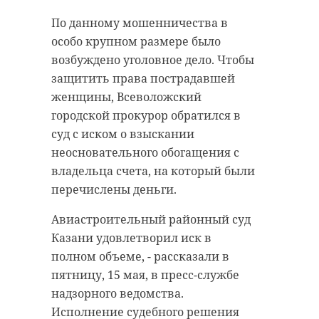
Так, в аккаунте приемной
участок, который они постоянно
председателя СКР появилось
метят, чтобы соседи понимали,
По данному мошенничества в
обращение. Как следует из текста,
что территория занята и не
особо крупном размере было
на протяжении около пяти лет из-
нарушали границы.
возбуждено уголовное дело. Чтобы
за ненадлежащей работы
защитить права пострадавшей
Прямых конфликтов животные
очистных сооружений в реку
женщины, Всеволожский
стараются избегать, - рассказал
Рощинку, впадающую в Финский
городской прокурор обратился в
биолог и автор канала «Каждой
залив, происходит сброс
суд с иском о взыскании
твари по паре» Павел Глазков.
неочищенных отходов, что
неосновательного обогащения с
Однако если кто-то все же
приводит к загрязнению
владельца счета, на который были
нарушил правила, ему доходчиво
водоемов. При этом, как
перечислены деньги.
объяснят, как себя вести - не
отмечается, меры по устранению
загрызут, но урок дадут на всю
Авиастроительный районный суд
нарушений не принимались.
жизнь.
Казани удовлетворил иск в
В Следственном управлении СК
полном объеме, - рассказали в
Историческая родина
России по Ленинградской области
пятницу, 15 мая, в пресс-службе
енотовидных собак - Дальний
начата процессуальная проверка.
надзорного ведомства.
Восток. Оттуда их специально
Председатель Следственного
Исполнение судебного решения