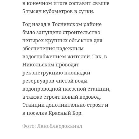
прокуратуры.
заместителем главы
в конечном итоге составит свыше
администрации Адмиралтейского
5 тысяч кубометров в сутки.
Полученные результаты помогут
района Санкт-Петербурга. До этого
дать оценку действиям
Год назад в Тосненском районе
— председателем комитета по
должностных лиц техникума,
было запущено строительство
природопользованию, охране
которые ответственны за питание
четырех крупных объектов для
окружающей среды и
студентов. Волховская городская
обеспечения надежным
обеспечению экобезопасности
прокуратура изучит все факты
водоснабжением жителей. Так, в
правительства Северной
произошедшего и привлечет к
Никольском проводят
столицы.
ответственности виновных.
реконструкцию площадки
резервуаров чистой воды
Фото: Pexels
водопроводной насосной станции,
а также строят новый водовод.
Комитет по
Станции дополнительно строят и
волхов
прокуратура
природным
в поселке Красный Бор.
ресурсам
отравление
Ленобласти
Фото: Леноблводоканал
возглавит Денис