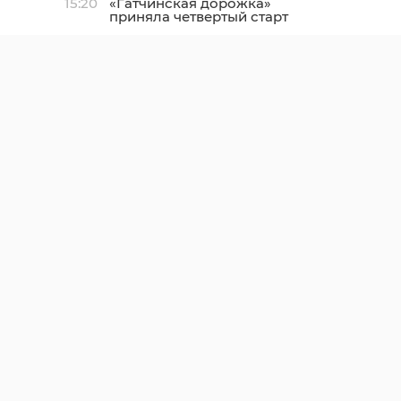
15:20
«Гатчинская дорожка»
приняла четвертый старт
сезона на открытом
воздухе