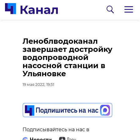
В Волхове 12
Комитет по
Леноблводоканал
студентов техникума
природным
завершает достройку
попали в больницу с
ресурсам
водопроводной
отравлением
Ленобласти
насосной станции в
официально
Ульяновке
19 мая 2022, 19:16
возглавил Денис
19 мая 2022, 19:51
Беляев
19 мая 2022, 18:49
Подписывайтесь на нас в
Подписывайтесь на нас в