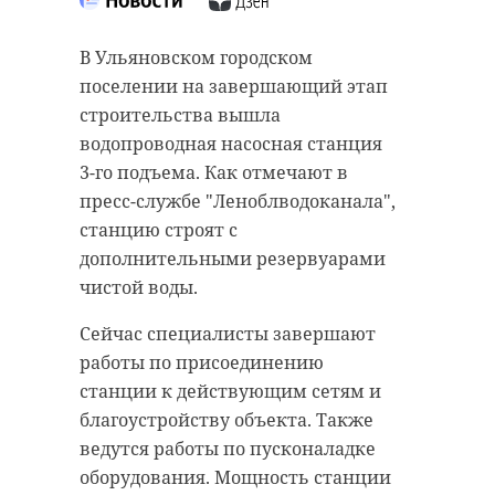
Подписывайтесь на нас в
Накануне 12 студентов
Волховского многопрофильного
В Ульяновском городском
техникума обратились за
поселении на завершающий этап
медицинской помощью из-за
У комитета по природным
строительства вышла
признаков расстройства
ресурсам 47 региона новый глава.
водопроводная насосная станция
пищеварения. Этим инцидентом
В четверг, 19 мая, стало известно
3-го подъема. Как отмечают в
заинтересовалась городская
об официальном назначении на
пресс-службе "Леноблводоканала",
прокуратура.
пост председателя ведомства
станцию строят с
Дениса Сергеевича Беляева. К
дополнительными резервуарами
Сейчас специалисты ведомства
своей новой должности он
чистой воды.
проводят проверку соблюдения
приступит с 23 мая.
требований санитарно-
Сейчас специалисты завершают
Соответствующее распоряжение
эпидемиологического
работы по присоединению
подписал губернатор Ленобласти
законодательства в учреждении
станции к действующим сетям и
Александр Дрозденко.
при организации питания,
благоустройству объекта. Также
сообщает издание Online47 со
С июля 2021 года по апрель 2022
ведутся работы по пусконаладке
ссылкой на пресс-служба
года Денис Беляев был
оборудования. Мощность станции