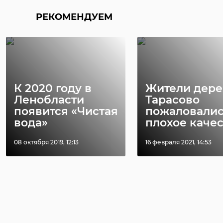
В Волхове во
Приозерско
время ливня
девочка-
РЕКОМЕНДУЕМ
затопило подъезд
подросток
- видео
отравилас ...
12 июля 2024, 21:20
25 июля 2024, 09:56
К 2020 году в
Жители дер
Ленобласти
Тарасово
появится «Чистая
пожаловалис
вода»
плохое качес .
08 октября 2019, 12:13
16 февраля 2021, 14:53