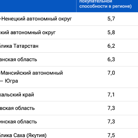
мика и спорт в Ленинградской области развиваются.
лексные действия управленческой команды во
ернатором, в координации с запросом
Ленинградской области оптимисты. Мы все
го общества, сообщества предпринимателей,
ития, мы все хотим движения вперед, мы все
омневаться, обеспечат последовательное
ться к Победе»,
 кадровых вызовов.
 подчеркнул Александр Дрозденко, губернатор
минов, сенатор РФ от Ленинградской области.
Ленинградской области.
.gov.ru/events/multimedia/photo/239456/
енко
фк ленинградец
спорт
образование
ленинградская область