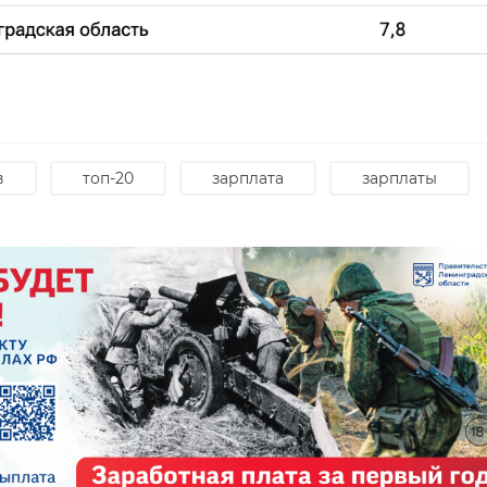
ц»
сборную
выстав
Ленобласти по
регио
..
силовому э ...
команд
10 декабря 2025, 17:59
14 января, 13
в
топ-20
зарплата
зарплаты