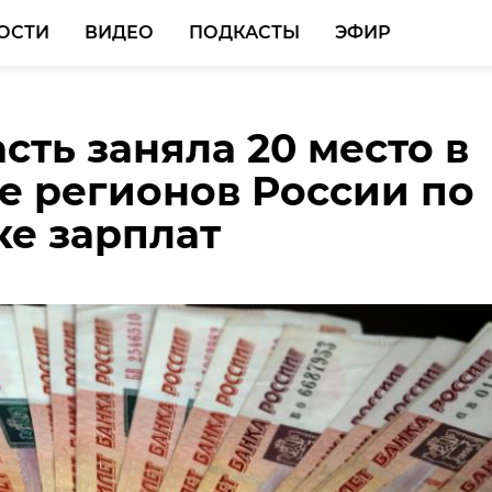
ОСТИ
ВИДЕО
ПОДКАСТЫ
ЭФИР
сть заняла 20 место в
 Перминов рассказал,
е регионов России по
все больше
е зарплат
ентов выбирает учебу 
асти