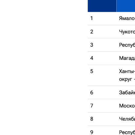
и трудности, эконо
Такие комп
главе с губ
«Мы все в 
гражданско
хотим разв
можно не с
хотим двига
разрешение
-
Сергей Пер
Фото: http://council
александр дрозд
сергей перминов