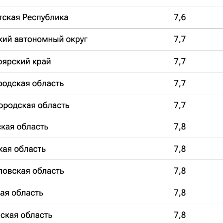
Дрозденко
клуб
поздравил
Леноб