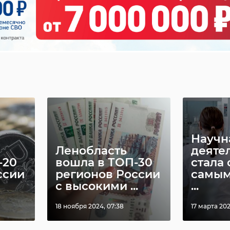
Научн
Ленобласть
деяте
-20
вошла в ТОП-30
стала 
ссии
регионов России
самым
с высокими ...
...
18 ноября 2024, 07:38
17 марта 202