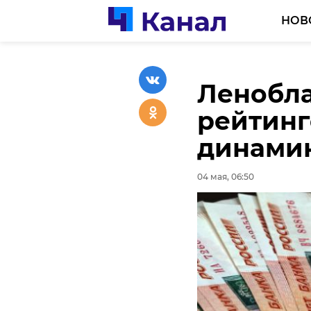
НОВ
Ленобла
Сенатор
рейтинг
почему 
динамик
абитури
Ленобл
04 мая, 06:50
03 мая, 18:15