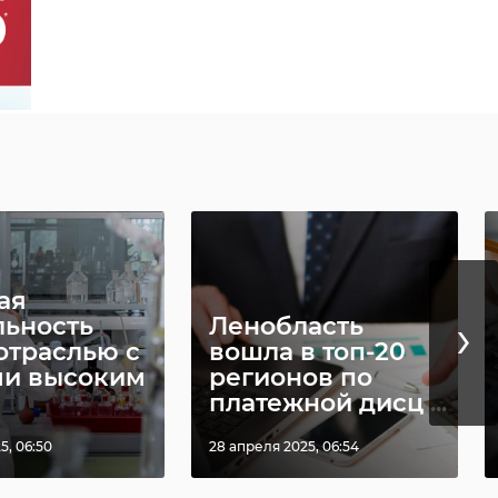
ая
›
льность
Ленобласть
отраслью с
вошла в топ-20
и высоким
регионов по
платежной дисц ...
5, 06:50
28 апреля 2025, 06:54