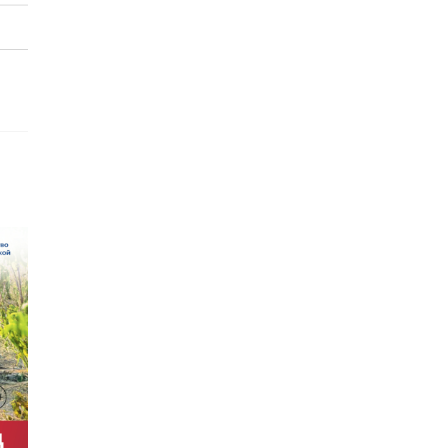
›
ит до 3
перспективных
нальных
проектах со Сбер
 на зимн ...
...
:19
22 января, 18:49