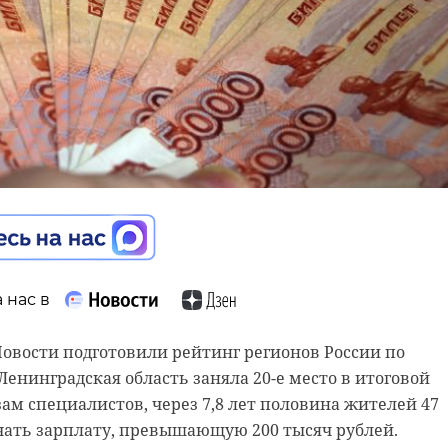
др Дрозденко посети
 «Ленинградец»
 нас в
 нас в
овости подготовили рейтинг регионов России по
Ленинградская область заняла 20-е место в итоговой
нградской области в Совете Федерации России Серге
зам специалистов, через 7,8 лет половина жителей 47
я своими наблюдениями о прогрессе в сфере
чать зарплату, превышающую 200 тысяч рублей.
егионе. Отвечая на вопросы СМИ о росте числа
 нас в