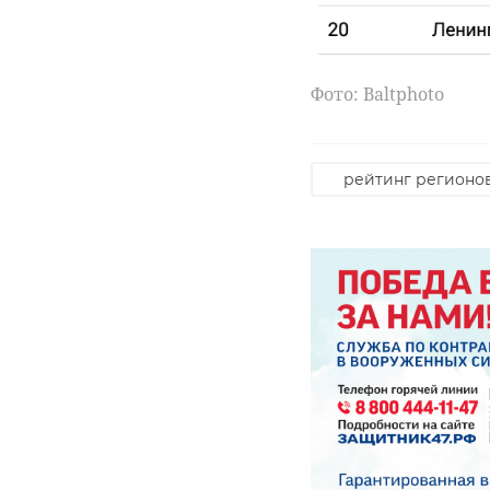
‹
рассказал об
«Ленинграде
очередной
разгромил
победе ФК ...
костромской .
Фото: Вaltphoto
09 марта 2020, 18:13
05 июня 2023, 06:54
рейтинг регионо