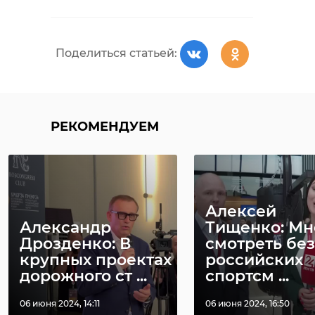
Поделиться статьей:
РЕКОМЕНДУЕМ
РЕКОМЕНДУЕМ
Пожар во
Всеволожском
Площадь тле
районе
пожара на
Алексей
уничтожил два
полигоне ТБ
Александр
Тищенко: Мн
дома и хо ...
Всеволожско .
Дрозденко: В
смотреть без
крупных проектах
российских
19 апреля, 12:14
22 апреля, 21:20
дорожного ст ...
спортсм ...
06 июня 2024, 14:11
06 июня 2024, 16:50