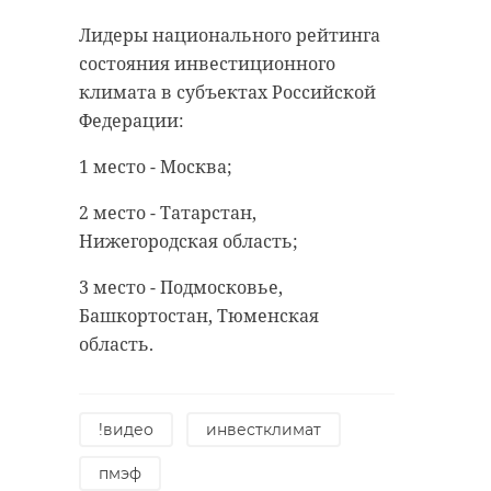
Фото: Пресс-служба ГУ МЧС России
domain-photo-jfdod
Лидеры национального рейтинга
по Ленинградской области, архив
состояния инвестиционного
климата в субъектах Российской
нашли труп
юкки
Федерации:
пожар
труп в машине
1 место - Москва;
всеволожский район
2 место - Татарстан,
автомобиль сгорел
Нижегородская область;
Поделиться статьей:
3 место - Подмосковье,
Башкортостан, Тюменская
Поделиться статьей:
область.
!видео
инвестклимат
пмэф