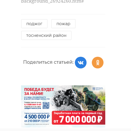
background_26924260.htm#
поджог
пожар
тосненский район
Поделиться статьей: