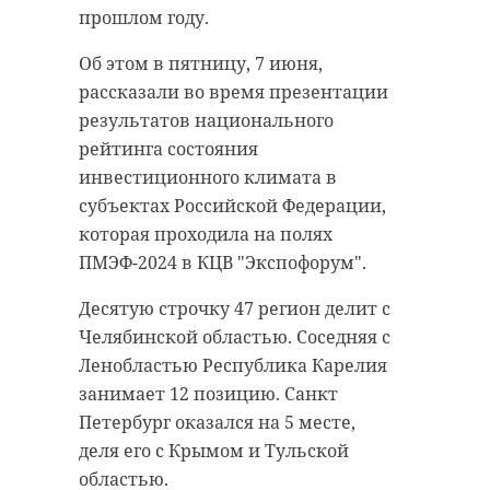
части. С огнем боролись четыре
пассажирском кресле сидел 24-
прошлом году.
человека и одна единица техники.
летний петербуржец.
Они ликвидировали пожар в
Об этом в пятницу, 7 июня,
Внешних признаков
01:30.
рассказали во время презентации
насильственной смерти
результатов национального
Никто не пострадал. Однако в
полицейские не зафиксировали. В
рейтинга состояния
результате пожара «Лада»,
настоящий момент тела
инвестиционного климата в
припаркованная на обочине
направлены в морг. Причины
субъектах Российской Федерации,
дороги, полностью выгорела.
смерти двух мужчин
которая проходила на полях
Известно, что машина
устанавливаются.
ПМЭФ-2024 в КЦВ "Экспофорум".
принадлежала 30-летнему
По факту случившегося
жителю Мурино.
Десятую строчку 47 регион делит с
проводится проверка. С места
Челябинской областью. Соседняя с
Решается вопрос о возбуждении
происшествия полицейские
Ленобластью Республика Карелия
уголовного дела, - уточнил
изъяли мобильный телефон и
занимает 12 позицию. Санкт
источник 47channel. Причина
аэрозольный пистолет.
Петербург оказался на 5 месте,
возгорания «Лады Калины»
деля его с Крымом и Тульской
Фото:
устанавливается.
областью.
https://www.piqsels.com/ru/public-