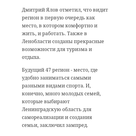
Сотрудники Леноблпожспаса
Петергоф" на территории
смыли образовавшийся разлив на
Петродворцового района Санкт-
Дмитрий Ялов отметил, что видит
железной дороге.
Петербурга. По солдатскому
регион в первую очередь как
медальону удалось установить
место, в котором комфортно и
Специалисты химико-
личность одного из героев.
жить, и работать. Также в
радиометрической лаборатории
Ленобласти созданы прекрасные
провели замеры предельно
Защитником Ленинграда оказался
возможности для туризма и
допустимой концентрации
Тарасов Николай Иванович 1916
отдыха.
аварийно-химически опасных
года рождения, уроженец
веществ в воздухе. Все они - в
Калининской области. Он погиб
Будущий 47 регион - место, где
пределах нормы.
15-20 ноября 1941 года,
удобно заниматься самыми
обороняя Ораниенбаумский
разными видами спорта. И,
плацдарм.
конечно, много молодых семей,
которые выбирают
Ленинградскую область для
самореализации и создания
семьи, заключил зампред.