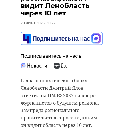
видит Ленобласть
через 10 лет
20 июня 2025, 20:22
Подписывайтесь на нас в
Подписывайтесь на нас в
Аварийно-спасательная служба
19 июня в городе Ломоносов
Подписывайтесь на нас в
Ленобласти 20 июня выезжала на
(Санкт-Петербург) прошла
заявку об утечке в Кировском
торжественно-траурная
районе. В городском поселке Мга в
церемония захоронения солдат
железнодорожной цистерне
Красной Армии, погибших в годы
Глава экономического блока
образовалась течь.
Великой Отечестенной войны.
Ленобласти Дмитрий Ялов
Земле на кладбище Илики
ответил на ПМЭФ-2025 на вопрос
Пути оказались загрязнены
предали останки трех воинов.
журналистов о будущем региона.
удобрениями. На место выехал
Зампреда регионального
поисково-спасательный отряд из
Красноармейцев обнаружил
правительства спросили, каким
Тосно и устранил течь.
поисковый отряд "Ленпех-
он видит область через 10 лет.