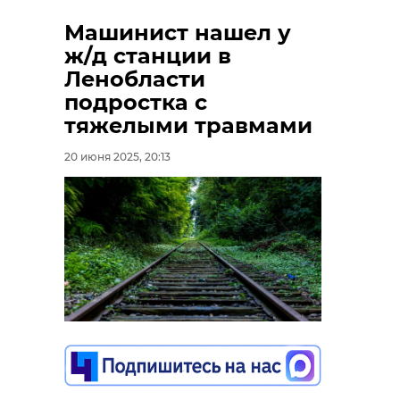
Поделиться статьей:
Машинист нашел у
ж/д станции в
Ленобласти
РЕКОМЕНДУЕМ
подростка с
Фото: "Поисковое движение
тяжелыми травмами
России\ВКонтакте"
20 июня 2025, 20:13
В реке Нева в
санкт-петербург
Отрадном
Один погиб 
обнаружили
один пострад
ломоносов
разлив
ДТП с грузо
перезахоронение
нефтепродуктов
на тр ...
красноармейцы
01 октября 2024, 15:12
07 октября 2024, 18:29
Поделиться статьей: