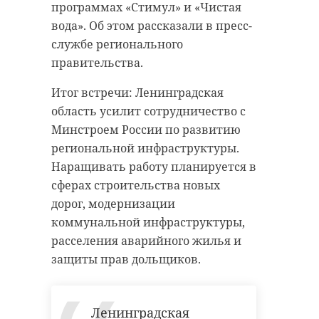
задания. Об этом в четверг, 23
швейцарского города Люцерн в
программах «Стимул» и «Чистая
ноября, рассказали в Комитете по
адрес петербургского
вода». Об этом рассказали в пресс-
образованию Ленобласти.
индивидуального
службе регионального
предпринимателя.
правительства.
Отметим, за победу на конкурсе
«Команда Первых» боролись 215
Специалисты Россельхознадзора
Итог встречи: Ленинградская
команд со всей России.
установили, что даты выработки
область усилит сотрудничество с
Соревнования проводились в пяти
сыра, указанные в импортном
Минстроем России по развитию
компетенциях. Конкуренция была
ветеринарном сертификате и на
региональной инфраструктуры.
серьезной: в каждой номинации
маркировочной этикетке,
Наращивать работу планируется в
за медали боролись 43 команды.
отличаются. Это является
сферах строительства новых
нарушением, - рассказали в
дорог, модернизации
четверг, 23 ноября, в пресс-службе
коммунальной инфраструктуры,
ведомства.
расселения аварийного жилья и
защиты прав дольщиков.
Инспекторы Управления отобрали
Фото: Комитет по образованию
пробы продукции на показатели
Ленинградской области
качества и безопасности. До
Ленинградская