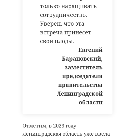
финалистом прое
архитектурн
только наращивать
...
форм н ...
сотрудничество.
Уверен, что эта
04 июня, 16:36
09 июня, 15:20
встреча принесет
свои плоды.
Евгений
Барановский,
заместитель
председателя
правительства
Ленинградской
области
Отметим, в 2023 году
Ленинградская область уже ввела