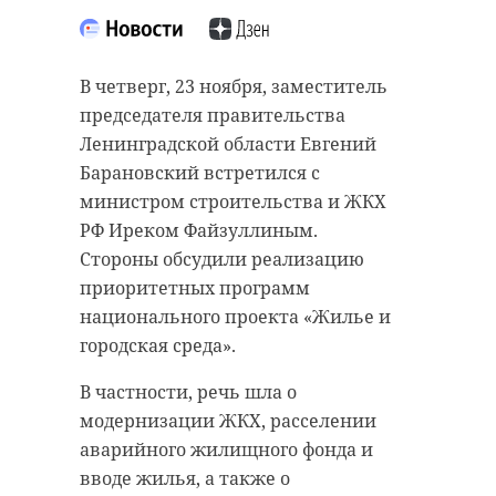
Сотрудники Северо-Западного
В Нижнем Новгороде прошел
межрегионального управления
Всероссийский конкурс по
Россельхознадзора провели
В четверг, 23 ноября, заместитель
практическому освоению
ветеринарный контроль 644
председателя правительства
социальных навыков «Команда
килограммов швейцарского сыра.
Ленинградской области Евгений
Первых». В номинации
Ввоз продуктов в Ленинградскую
Барановский встретился с
«Эмоциональный интеллект»
область был приостановлен: дата
министром строительства и ЖКХ
третье место заняла команда из
выработки продукта оказалась
РФ Иреком Файзуллиным.
Ленинградской области.
неизвестна.
Стороны обсудили реализацию
приоритетных программ
Бронзовые медали завоевали
Проверка сыра проводилась на
национального проекта «Жилье и
представители Гатчинского
складе временного хранения в
городская среда».
Педагогического Колледжа имени
МАПП «Ивангород». Инспекторы
Ушинского. Студенты успешно
изучили 644 килограмма
В частности, речь шла о
продемонстрировали развитие
полутвердого сыра «Цветочное
модернизации ЖКХ, расселении
своих гибких навыков и
наслаждение Био» и «Очарование
аварийного жилищного фонда и
выполнили практические
горной ели». Груз следовал из
вводе жилья, а также о