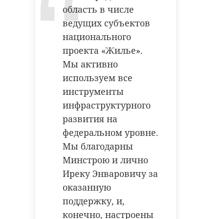
получения результатов
область в числе
лабораторных исследований груз
конкурс
ведущих субъектов
будет оставаться на территории
национального
педагогический колледж
склада временного хранения в
проекта «Жилье».
Ленинградской области.
Мы активно
Фото: freepik.com
используем все
Поделиться статьей:
инструменты
инфраструктурного
россельхознадзор
сыр
развития на
федеральном уровне.
продукты
РЕКОМЕНДУЕМ
Мы благодарны
Минстрою и лично
Иреку Энваровичу за
Поделиться статьей:
оказанную
Юный житель
Ленобласть
поддержку, и,
Приозерского
представила
конечно, настроены
района стал
малых