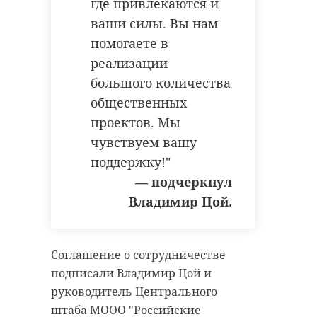
где привлекаются и
русский язык
егэ
ваши силы. Вы нам
помогаете в
школьники
реализации
большого количества
общественных
Фото: Изображение создано при
Поделиться статьей:
проектов. Мы
помощи нейросети
чувствуем вашу
поддержку!"
погода в ленобласти
— подчеркнул
РЕКОМЕНДУЕМ
Владимир Цой.
погода
Соглашение о сотрудничестве
Поделиться статьей:
ЕГЭ по русскому
подписали Владимир Цой и
языку,
В Ленобласт
руководитель Центрального
математике и
подвели
штаба МООО "Российские