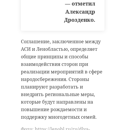
— отметил
Александр
Дрозденко.
Соглашение, заключенное между
Ольга Андреева / 47канал
АСИ и Ленобластью, определяет
общие принципы и способы
Фото: Ольга Андреева / 47канал
взаимодействия сторон при
реализации мероприятий в сфере
народосбережения. Стороны
пмэф
фоторепортаж
планируют разработать и
внедрить региональные меры,
которые будут направлены на
Поделиться статьей:
повышение рождаемости и
поддержку многодетных семей.
Фото: https://lenobl.ru/ru/dlya-