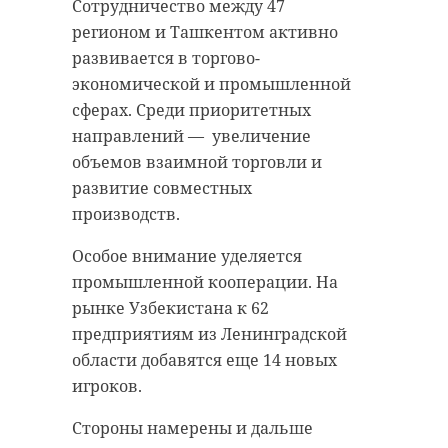
+7 градусов. Ветер юго-восточный
Сотрудничество между 47
2-5 метров в секунду.
Петербургский международный
регионом и Ташкентом активно
экономический форум в этом году
развивается в торгово-
В дневное время столбик
начал работать в среду, 3 июня.
экономической и промышленной
термометра будет показывать от
Темой нынешнего года стал
сферах. Среди приоритетных
+22 до +27 градусов. Сила ветра
"Прагматичный диалог — путь к
направлений — увеличение
достигнет отметки 5-10 метров в
стабильному будущему".
объемов взаимной торговли и
секунду, направление ветра
развитие совместных
сохранится ночное.
Традиционной площадкой
производств.
выступает конгрессно-
Местами кратковременный
выставочный центр "Экспофорум"
Особое внимание уделяется
дождь. Атмосферное давление
в Санкт-Петербурге. Форум
промышленной кооперации. На
существенно не изменится.
объединяет государственных
рынке Узбекистана к 62
деятелей России и иностранных
предприятиям из Ленинградской
государств, топ-менеджеров
области добавятся еще 14 новых
корпораций, руководителей
игроков.
ведущих банков, представителей
Стороны намерены и дальше
науки и культуры, а также других