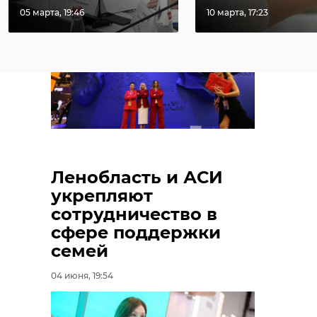
24 июля, 16:41
27 июля, 09:13
05 марта, 19:46
10 марта, 17:23
Ленобласть и АСИ
укрепляют
сотрудничество в
сфере поддержки
семей
04 июня, 19:54