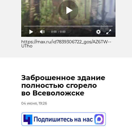
0:00
/ 0:00
https://max.ru/id7839306722_gos/AZ6TW--
UTho
Заброшенное здание
полностью сгорело
во Всеволожске
04 июня, 19:26