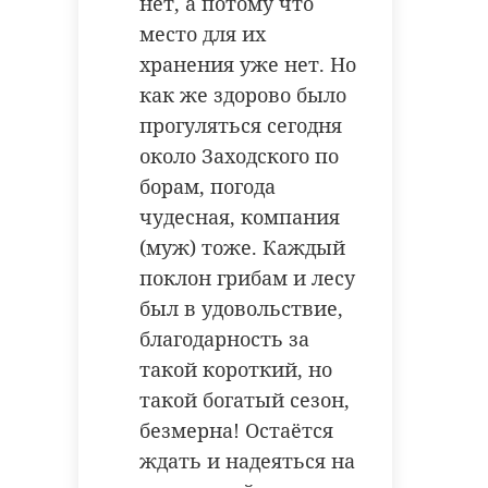
нет, а потому что
место для их
хранения уже нет. Но
Новый дом
как же здорово было
культуры в
прогуляться сегодня
поселке Пчёвжа
готов на 98%
около Заходского по
РЕКОМЕНДУЕМ
борам, погода
«Благоустраивай, пока нет дождей» -
лозунг строителей нового дома
чудесная, компания
культуры в поселке Пчёвжа
(Киришский район). Рабочие
(муж) тоже. Каждый
завершают работы в здании и
благоустройство прилегающей
территории.
поклон грибам и лесу
был в удовольствие,
Кратковременные
Погода в
благодарность за
Фото: Леноблгосэкспертиза
дожди и до +27
Ленобласти 
такой короткий, но
градусов: погода
июля: В сред
такой богатый сезон,
в Ле ...
ждут ливни, гр
дом культуры
безмерна! Остаётся
28 июля, 09:17
28 июля, 16:08
ждать и надеяться на
капитальный ремонт