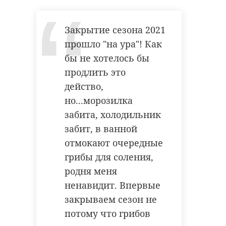
профессиональное освещение и
Атмосферное давление составит
звук, а также обустроят кулисы.
777 мм рт. ст., что существенно
Закрытие сезона 2021
Обновление позволит ДК
выше нормы.
прошло "на ура"! Как
проводить больше
бы не хотелось бы
Фото: рixabay.com
развлекательных мероприятий.
продлить это
Финансирование капитального
действо,
ремонта на 95% будет проводиться
но...морозилка
погода в ленобласти
из бюджета Ленинградской
забита, холодильник
погода
области. Еще 5% выделит
забит, в ванной
муниципальное образование.
отмокают очередные
грибы для соления,
Ранее 47channel
сообщал
о работах
Поделиться статьей:
родня меня
в другом Доме культуры. Здание в
ненавидит. Впервые
поселке Пчёвжа готово на 98%.
закрываем сезон не
потому что грибов