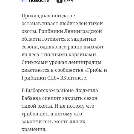
В среду, 29 сентября, на
капитального ремонта Дома
синоптическую ситуацию в
культуры в деревне Кисельня
Прохладная погода не
Ленинградской области будет
(Волховский район) получил
останавливает любителей тихой
влиять центральная часть
положительное заключение ГАУ
охоты. Грибники Ленинградской
антициклона. Она сохранит в
«Леноблгосэкспертиза». Здание
области готовятся к закрытию
регионе облачную с
ждет масштабное преображение
сезона, однако все равно выходят
прояснениями погоду.
как снаружи, так и внутри.
из леса с полными корзинами.
Снимками урожая ленинградцы
Дождей не ожидается, сообщил
В Доме культуры сделают
хвастаются в сообществе «Грибы и
ведущий специалист «Центра
косметический ремонт и заменят
Грибники СПб» ВКонтакте.
Фобос» Михаил Леус.
полы. Специалисты проведут
электромонтажные и
В Выборгском районе Людмила
В Санкт-Петербурге термометры
сантехнические работы.
Бабаева спешит закрыть сезон
покажут от +11 до +13°. В
тихой охоты. И не потому что
Ленобласти синоптики обещают
Зрительный зал точки
грибов нет, а потому что
от +9 до +14°.
притяжения деревни будет
закончилось место для их
полностью обновлен. В Доме
хранения.
Ветер юго-восточный 1-6 м/с.
культуры установят