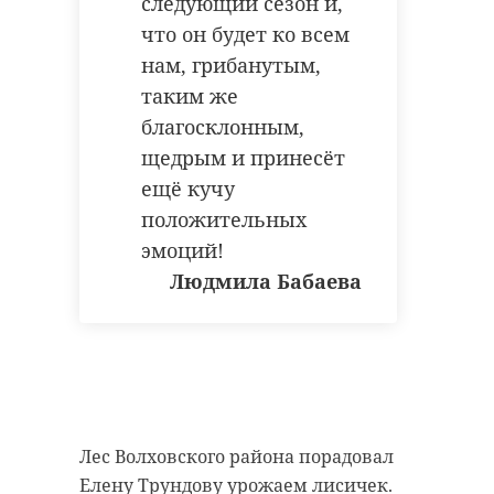
следующий сезон и,
кисельня
что он будет ко всем
нам, грибанутым,
леноблгосэкпертиза
таким же
благосклонным,
щедрым и принесёт
Поделиться статьей:
ещё кучу
положительных
эмоций!
Людмила Бабаева
Лес Волховского района порадовал
Елену Трундову урожаем лисичек.