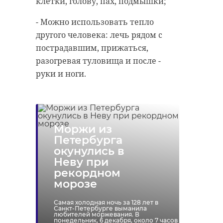
клетки, голову, пах, подмышки;
- Можно использовать тепло
другого человека: лечь рядом с
пострадавшим, прижаться,
разогревая туловища и после -
руки и ноги.
Моржи из
Петербурга
окунулись в
Неву при
рекордном
морозе
Самая холодная ночь за 128 лет в
Санкт-Петербурге выманила
любителей моржевания. В
понедельник, 6 декабря, около 7 часов