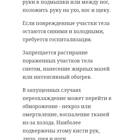
руки в подмышки или между ног,
Иерусалима
нашли
положить руку на ухо, нос и щеку.
драгоценный
камень с
Если поврежденные участки тела
портретом
остаются синими и холодными,
греческого бога
требуется госпитализация.
Апполона
Запрещается растирание
Вероятно, его носил еврей около 2
тысяч лет назад. Камень - яшма - всего
пораженных участков тела
13 миллиметров в длину и 11
миллиметров в ширину. Вероятно,
снегом, нанесение жирных мазей
хозяин украшения видел в кольце
символ света, чистоты, здоровья и
или интенсивный обогрев.
успеха. Кольцо-печатка мог
использоваться для личных подписей
на контрактах, письмах и других
В запущенных случаях
товарах.
переохлаждение может перейти в
обморожение - некроз или
Фото: ROMAN ODINTSOV: Pexels
омертвление, воспаление тканей
из-за холода. Наиболее
подвержены этому кисти рук,
франция
альпы
лицо, шея и ноги.