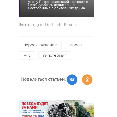
утра у Петропавловской крепости в
Неве купались решительно
настроенные любители экстрима.
Фото: Ingrid Dietrich: Pexels
переохлаждение
мороз
мчс
гипотермия
Поделиться статьей: