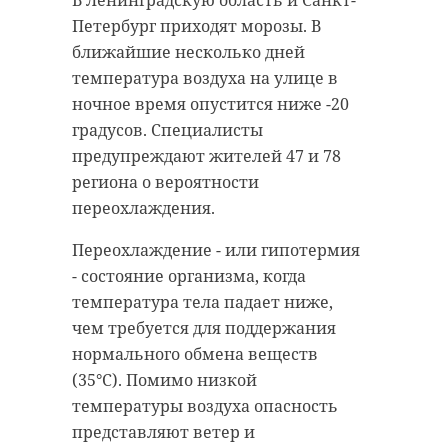
В Ленинградскую область и Санкт-
Петербург приходят морозы. В
ближайшие несколько дней
В Альпах на горе Монблан в 2013
температура воздуха на улице в
году альпинист из Франции нашел
ночное время опустится ниже -20
металлическую коробку. Внутри
градусов. Специалисты
оказалось 140 грамм изумрудов,
предупреждают жителей 47 и 78
рубинов и сапфиров,
региона о вероятности
расфасованных по пакетам с
переохлаждения.
надписью "Сделано в Индии".
Переохлаждение - или гипотермия
Мужчина передал все
- состояние организма, когда
правительству в соответствии с
температура тела падает ниже,
законодательством Франции.
чем требуется для поддержания
Предварительно, драгоценности
нормального обмена веществ
могли находиться на одном из
(35°C). Помимо низкой
двух самолётов Air India. которые
температуры воздуха опасность
в 1950 и в 1966 годах врезались в
представляют ветер и