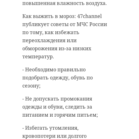
Монблан. С того времени в разные
повышенная влажность воздуха.
годы альпинисты находили
Как выжить в мороз: 47channel
обломки от корпуса, багаж и
публикует советы от МЧС России
останки погибших людей.
по тому, как избежать
Позднее специалисты уточнили,
переохлаждения или
что, вероятно, коробка выпала из
обморожения из-за низких
Boeing 707, который летел из
температур.
Мумбаи в Нью-Йорк. Судно
- Необходимо правильно
разбилось 24 января 1966 года на
подобрать одежду, обувь по
юго-западном склоне. Тогда
сезону;
погибло 17 человек.
- Не допускать промокания
В июле этого года в интервью с
одежды и обуви, следить за
журналистами альпинист
питанием и горячим питьем;
отметил, что не жалеет о том, что
"был честен" и не стал утаивать
- Избегать утомления,
сокровища, сообщает французская
кровопотери или долгого