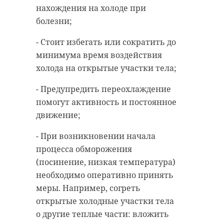
газета
Le Parisien. За порядочность
нахождения на холоде при
поблагодарил
мужчину и лично
болезни;
мэр Шамони Эрик Фурнье.
- Стоит избегать или сократить до
Тогда же появилась информация о
минимума время воздействия
том, что, так как хозяина коробки
холода на открытые участки тела;
не нашли, камни поделили
- Предупредить переохлаждение
поровну. Одна часть осталась у
помогут активность и постоянное
правительства, вторую
движение;
стоимостью 150 тысяч евро (более
12 млн рублей) отдали
- При возникновении начала
альпинисту. Тот, в свою очередь,
процесса обморожения
рассказал, что потратит часть
(посинение, низкая температура)
денег на ремонт в квартире.
необходимо оперативно принять
меры. Например, согреть
Кто именно нашел коробку с
открытые холодные участки тела
сокровищами не уточняется.
В Западной
о другие теплые части: вложить
стене