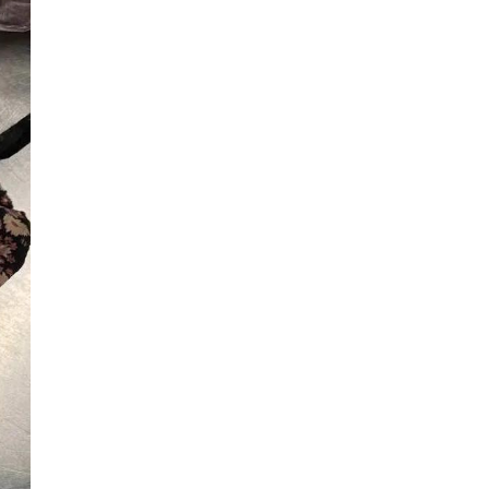
в
та
ое