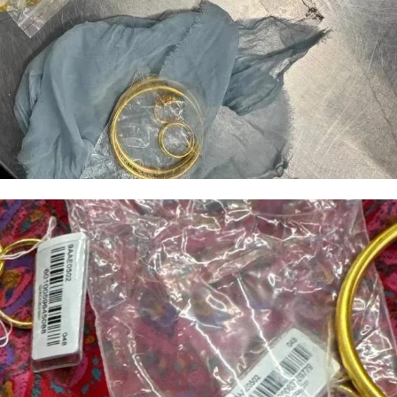
их объектов, ход благоустройства, а также вопросы безопасности,
бщения и организации пропускного режима. Отдельно участники вст
ъектах, где есть риск отставания от намеченного графика.
рт
сергей перминов
ины
Сергей
Перминов:
Влади
ую
Настоящий спорт
выска
ну в
свободен от
решен
политик ...
допуск