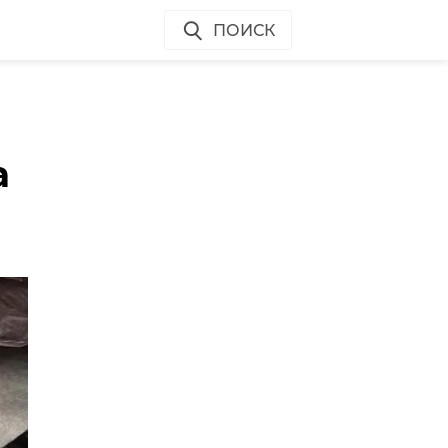
ПОИСК
а
м,