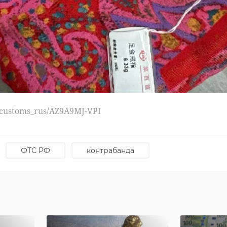
u/stroyblokLO/AZ9A7IzzPoY
евгений барановский
u/customs_rus/AZ9A9MJ-VPI
ФТС РФ
контрабанда