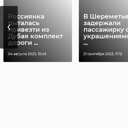
Россиянка
В Шереметь
‹
пыталась
задержали
привезти из
пассажирку 
Дубая комплект
украшениями
дороги ...
...
04 августа 2023, 10:43
21 сентября 2023, 17:12