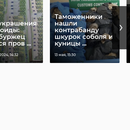
Таможенники
›
 украшения
нашли
еоиды:
контрабанду
буржец
шкурок соболя и
я пров ...
куницы ...
024, 14:32
13 мая, 15:30