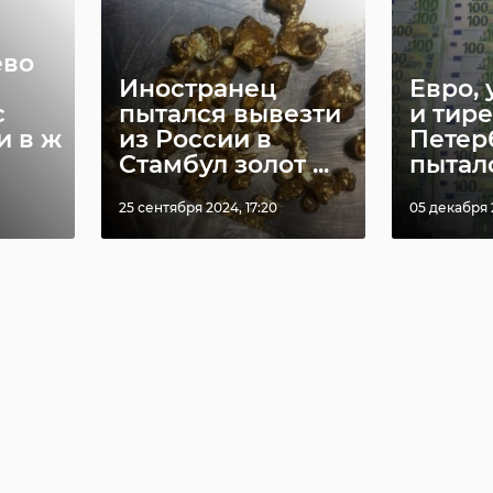
ево
Иностранец
Евро,
с
пытался вывезти
и тир
 в ж
из России в
Петер
Стамбул золот ...
пыталс
25 сентября 2024, 17:20
05 декабря 2