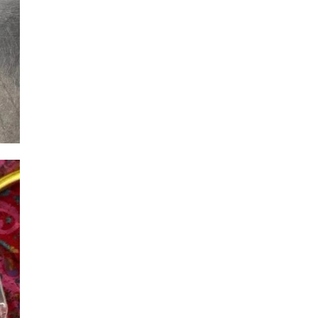
речи
Сергей
›
мир Путин
Перминов:
зался о
"Губернаторские
ии МОК о
игры в Выборге
е ро ...
помо ...