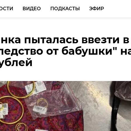
ОСТИ
ВИДЕО
ПОДКАСТЫ
ЭФИР
нка пыталась ввезти в
Перминов: МОК сделал
 Барановский: Для нас
ледство от бабушки" н
стречу здравому
чтобы Ивангород
рублей
л праздник аккуратны
м и ухоженным