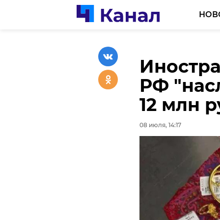
НОВ
Иностра
Сергей 
Евгений
РФ "нас
шаг нав
важно, 
12 млн 
смыслу
встрети
удобны
08 июля, 14:17
08 июля, 12:07
08 июля, 13:05