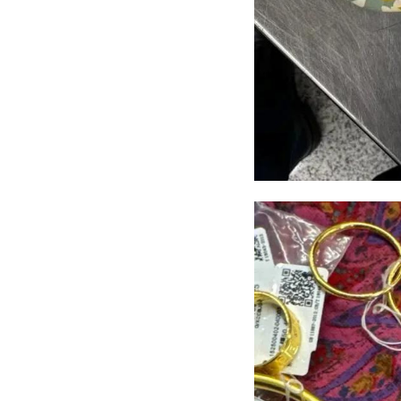
готовность городск
транспортного соо
остановились на об
Фото: 47 канал
мок
спо
РЕКОМЕНДУЕМ
Награждение
Жители Гатч
‹
российских
ждут
фигуристов,
долгожданн
взявших золото
Ледовую аре
на ...
городе