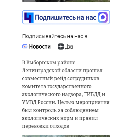
Подписывайтесь на нас в
Подписывайтесь на нас в
Подписывайтесь на нас в
По данным ФГБУ «Северо-Западное
УГМС» (Росгидромет), в
воскресенье, 24 мая, в
Глава Ленинградской области
В Выборгском районе
Ленинградской области ожидается
Александр Дрозденко опубликовал
Ленинградской области прошел
преимущественно облачная
сообщение, в котором объявил
совместный рейд сотрудников
погода с прояснениями. В
отбой воздушной опасности в
комитета государственного
большинстве районов пройдут
Киришском районе.
экологического надзора, ГИБДД и
кратковременные дожди, местами
УМВД России. Целью мероприятия
Губернатор
сообщил
, что в ходе
возможны ливни и грозы.
был контроль за соблюдением
атаки на Ленинградскую область
экологических норм и правил
Росгидромет
прогнозирует
сбит один БПЛА. Жертв и
перевозки отходов.
умеренный ветер западного
разрушений нет.