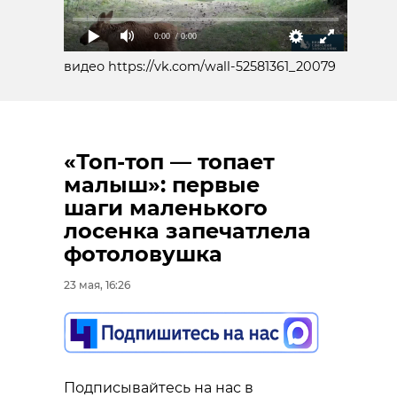
0:00
/ 0:00
видео https://vk.com/wall-52581361_20079
«Топ-топ — топает
малыш»: первые
шаги маленького
лосенка запечатлела
фотоловушка
23 мая, 16:26
Подписывайтесь на нас в