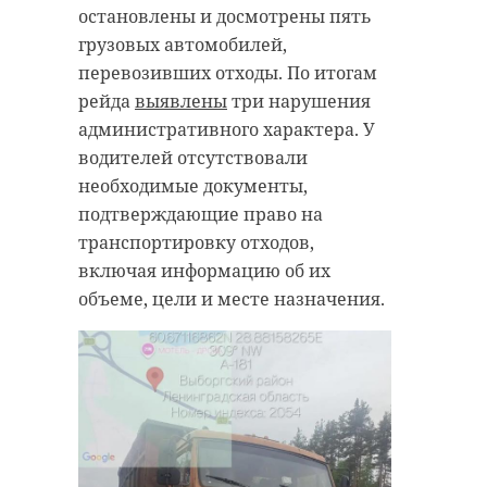
происшествий, инцидентов на
остановлены и досмотрены пять
водоемах, а также повреждений
грузовых автомобилей,
линий электропередач,
перевозивших отходы. По итогам
трансформаторных подстанций и
рейда
выявлены
три нарушения
РЕКОМЕНДУЕМ
средств связи.
административного характера. У
водителей отсутствовали
Главное управление МЧС России
необходимые документы,
по Ленинградской области
подтверждающие право на
призывает
жителей региона
транспортировку отходов,
воздержаться от посещения
В Ленинград
включая информацию об их
лесных массивов и водных
В Ленобласти
области сно
объеме, цели и месте назначения.
объектов. Родителям
объявлена
объявили об
рекомендуется не оставлять детей
опасность БПЛА
угрозе с в ...
без присмотра.
26 марта, 18:24
29 марта, 12:27
Фото:
https://dzen.ru/a/ZX8rUG_RYU_P8tV3