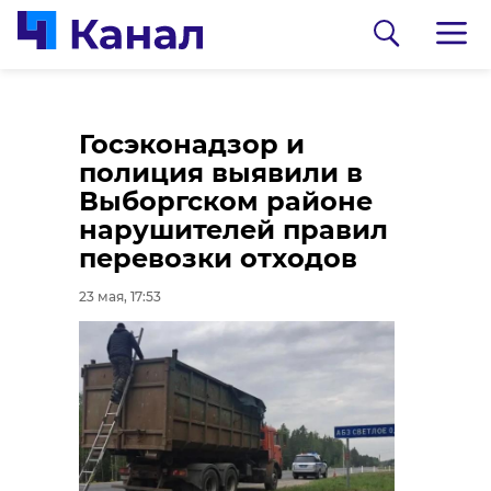
Атака БПЛА на
Прогноз погоды на
Госэконадзор и
Киришский район
24 мая: типичная
полиция выявили в
отражена, режим
Ленобласть
Выборгском районе
воздушной
нарушителей правил
23 мая, 15:17
опасности снят
перевозки отходов
23 мая, 15:35
23 мая, 17:53