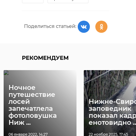
Поделиться статьей:
РЕКОМЕНДУЕМ
Ночное
путешествие
лосей
Нижне-Свир
запечатлела
заповедник
фотоловушка
показал кадр
Ниж ...
енотовидно ..
06 января 2022, 14:27
22 ноября 2025, 17:45