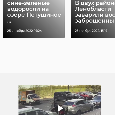
сине-зеленые
В двух район
водоросли на
Ленобласти
озере Петушиное
заварили во
...
заброшенны .
25 октября 2022, 19:24
23 ноября 2022, 15:19