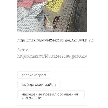
https://max.ru/id7842442186_gos/AZ5UwEk_Vlc
Фото:
https://max.ru/id7842442186_gos/AZ5UwEk_Vlc
госэконадзор
выборгский район
нарушение правил обращения
с отходами