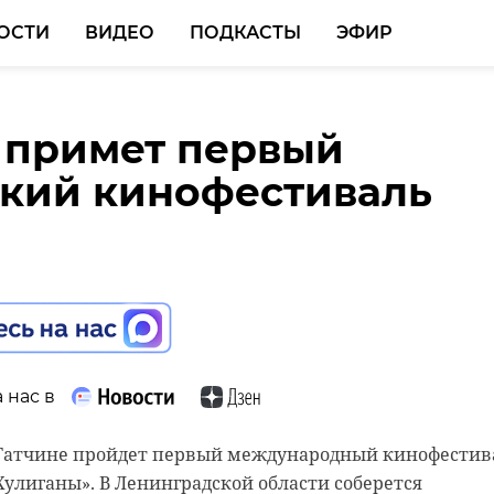
ОСТИ
ВИДЕО
ПОДКАСТЫ
ЭФИР
 примет первый
ге пройдет Первенств
кий кинофестиваль
по тайскому боксу
 нас в
 нас в
 в Гатчине пройдет первый международный кинофестив
сть готовится принять масштабное спортивное событ
Хулиганы». В Ленинградской области соберется
 Выборге пройдет Первенство России по тайскому боксу