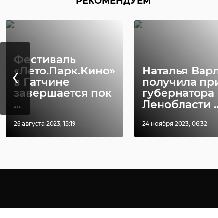
РЕКОМЕНДУЕМ
Фестиваль
‹
«Лето.Парк.Кино»
Наталья Вар
в Гатчине
получила пр
завершается пок
губернатора
...
Ленобласти ..
26 августа 2023, 15:19
24 ноября 2023, 06:32