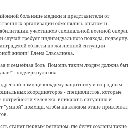
айонной больнице медики и представители от
ственных организаций обменялись опытом и
еабилитации участников специальной военной опера
й случай требует индивидуального подхода, подверну
нинградской области по жизненной ситуации
рной жизни" Елена Эльсалиева.
ная и семейная боль. Помощь таким людям должна бы
чае!" - подчеркнула она.
 адресной помощи каждому защитнику и их родным
оциальных координаторов - специалистов, которые
 потребности человека, вникают в ситуацию и
т "умной" помощи, чтобы на каждом этапе привлекат
ов.
сть станет первым регионом, где будут созданы такие