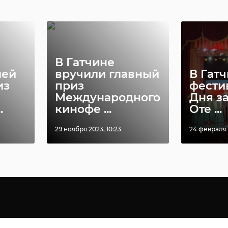
В Гатчине
лей
вручили главный
В Гат
из
приз
фести
Международного
Дня з
.
кинофе ...
Оте ...
29 ноября 2023, 10:23
24 февраля 