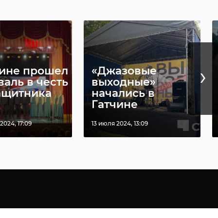
›
чине прошел
«Джазовые
валь в честь
выходные»
ащитника
начались в
Гатчине
2024, 17:09
13 июля 2024, 13:09