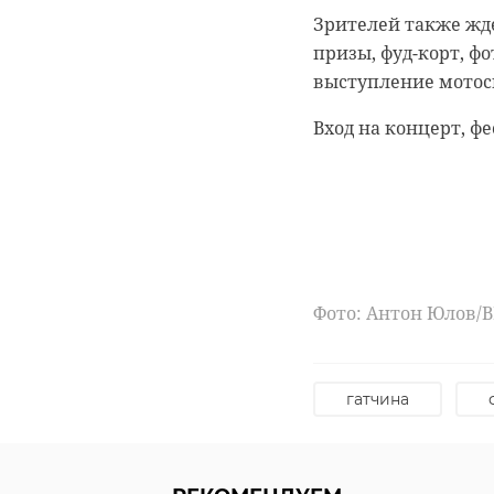
Спортсме
Зрителей также жде
завоевали
призы, фуд-корт, ф
тайскому
выступление мотосп
Накануне в Нижего
боксу "Кубок содру
Вход на концерт, ф
области. Ребята зан
тайский бокс
Фото: Антон Юлов/
гатчина