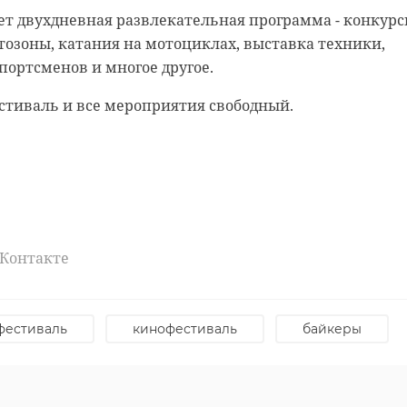
ны из Ленобласти
т двухдневная развлекательная программа - конкурс
 "Кубок содружества" по
отозоны, катания на мотоциклах, выставка техники,
 боксу
ортсменов и многое другое.
родской области прошли всероссийские соревнования по тайскому
жества". Призерами турнира стали спортсмены из Ленинградской
естиваль и все мероприятия свободный.
яли сразу пять призовых мест.
спорт
выборг
первенство россии
ВКонтакте
фестиваль
кинофестиваль
байкеры