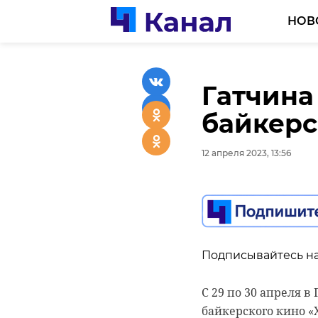
НОВ
Гатчина
В Выбор
байкерс
России 
12 апреля 2023, 13:56
12 апреля 2023, 13:34
Подписывайтесь на
Подписывайтесь на
С 29 по 30 апреля
Ленинградская обла
байкерского кино «
С 25 по 29 апреля в