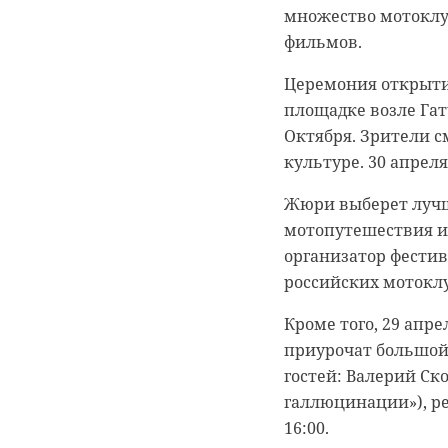
множество мотоклуб
В течение четырех 
фильмов.
турнире примут уча
Церемония открытия
девушки 12-13 лет, 
площадке возле Гат
Участие в Первенст
Октября. Зрители с
рассказали в пресс
культуре. 30 апрел
на соревнованиях п
Жюри выберет лучш
ленинградские атле
мотопутешествия и 
Гатчинского района
организатор фестив
российских мотоклу
Кроме того, 29 апре
приурочат большой
гостей: Валерий Ск
галлюцинации»), ре
16:00.