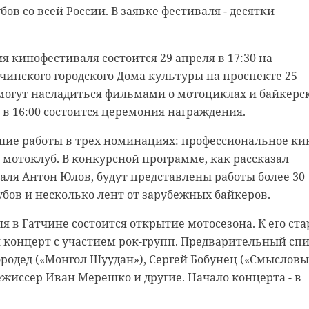
ов со всей России. В заявке фестиваля - десятки
дней около 600 спортсменов будут бороться за медали.
стие боксеры двух возрастных категорий - юноши и
 кинофестиваля состоится 29 апреля в 17:30 на
мальчики и девочки 10-11 лет.
чинского городского Дома культуры на проспекте 25
ве России уже подтвердили сборные 49 регионов Росси
могут насладиться фильмами о мотоциклах и байкерс
-службе правительства Ленинградской области. 47 рег
я в 16:00 состоится церемония награждения.
редставят 14 человек. В их числе - сильнейшие
ие работы в трех номинациях: профессиональное ки
ты: Евгений Девяткин и Александр Костенич из
мотоклуб. В конкурсной программе, как рассказал
.
аля Антон Юлов, будут представлены работы более 30
бов и несколько лент от зарубежных байкеров.
ля в Гатчине состоится открытие мотосезона. К его ста
 концерт с участием рок-групп. Предварительный сп
ородед («Монгол Шуудан»), Сергей Бобунец («Смыслов
жиссер Иван Мерешко и другие. Начало концерта - в