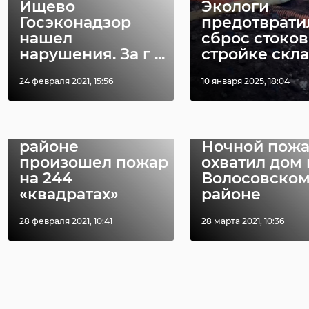
Ищево
Экологи
Госэконадзор
предотврати
нашел
сброс стоков
РЕКОМЕНДУЕМ
нарушения. За г ...
стройке склад
24 февраля 2021, 15:56
10 января 2025, 18:04
В Волосовском
районе
Ночной пож
произошел пожар
охватил дом 
на 244
Волосовско
«квадратах»
районе
28 февраля 2021, 10:41
28 марта 2021, 10:36