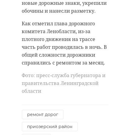
Известно, что женщины
сотрудникам полиции.
новые дорожные знаки, укрепили
переходили дорогу по
обочины и нанесли разметку.
Фото: Аварийно-спасательная
пешеходному переходу, когда их
служба ЛО
Как отметил глава дорожного
сбил водитель иномарки.
комитета Ленобласти, из-за
Вторая пострадавшая не вынесла
плотного движения на трассе
причиненных ей травм. В итоге
аварийно-спасательная служба
часть работ проводилась в ночь. В
97-летняя пенсионерка
общей сложности дорожники
спасатели
утонул человек
скончалась в больнице Выборга.
справились с ремонтом за месяц.
Фото: "Интересные события в
Фото: пресс-служба губернатора и
Выборге\ВКонтакте"
правительства Ленинградской
Поделиться статьей:
области
выборг
ремонт дорог
пешехода сбили на переходе
приозерский район