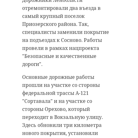
Дорожники Ленобласти
Сегодня, 8 августа, специалисты
отремонтировали два въезда в
97-летняя жительница Выборга не
аварийно-спасательной службы
самый крупный поселок
пережила аварии на переходном
нашли тело пропавшего в июле
Приозерского района. Так,
пешеходе и скончалась в
молодого человека. Погибшего
специалисты заменили покрытие
больнице от травм. Накануне
подняли со дна водоема около
на подъездах к Сосново. Работы
женщину сбил неизвестный на
посёлка Кульмолово
провели в рамках нацпроекта
"Датсун Он-До" на проспекте
(Всеволожский район
"Безопасные и качественные
Суворова. Вместе с ней под колеса
Ленобласти).
дороги".
машины попала ещё одна 71-
Как рассказали в пресс-службе
Основные дорожные работы
летняя женщина.
организации, молодой человек
прошли на участке со стороны
Как сообщает издание 47news со
пропал 22 июля. Найти его удалось
федеральной трассы А-121
ссылкой на ОГИБДД Выборгского
лишь спустя почти 3 недели. Тело
"Сортавала" и на участке со
района, последнюю доставили в
утонувшего доставили на берег
стороны Орехово, который
больницу с тяжелыми травмами.
сотрудники поисково-
переходит в Вокзальную улицу.
На данный момент о её состоянии
спасательного отряда города
Здесь обновили три километра
информации не сообщалось.
Шлиссельбург. Его передали
нового покрытия, установили