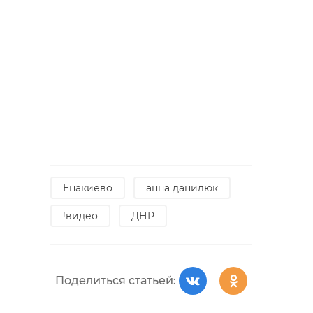
Енакиево
анна данилюк
!видео
ДНР
Поделиться статьей: