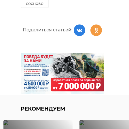
сосново
Поделиться статьей:
Поделиться статьей:
РЕКОМЕНДУЕМ
Пассажиры
В Выборге
жалуются на
прошел
переполненные
региональн
"Ласточки" до Вы
этап фестив
...
детског ...
РЕКОМЕНДУЕМ
30 июля, 10:21
30 июля, 13:08