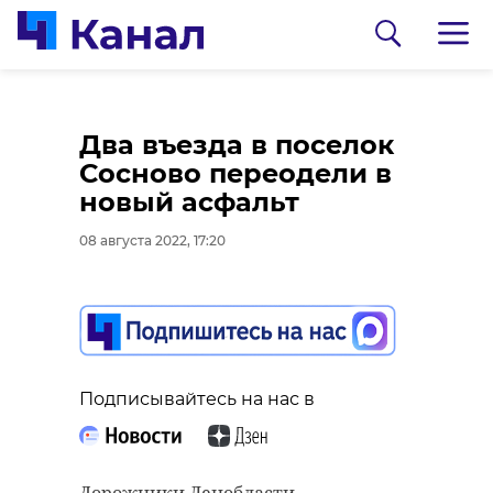
На перекрестке в
Из карьера в
Два въезда в поселок
Выборге водитель
Ленобласти достали
Сосново переодели в
насмерть сбил
тело пропавшего в
новый асфальт
пенсионерку на
июле парня
08 августа 2022, 17:20
"зебре"
08 августа 2022, 16:29
08 августа 2022, 16:50
Подписывайтесь на нас в
Подписывайтесь на нас в
Подписывайтесь на нас в