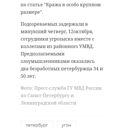
отрицал и фальсифицировал
по статье "Кража в особо крупном
октября, в Вырицком культурном
исторические факты,
размере".
центре, Анастасия Логинова и
установленные Международным
Екатерина Алексеева также стали
Подозреваемых задержали в
военным трибуналом в
Лауреатами I степени и получили
минувший четверг, 12октября,
Нюрнберге. В том же сообществе
диплом за артистизм. Наставник
сотрудники угрозыска вместе с
мужчина также занимался
ансамбля Алена Круглова была
коллегами из районного УМВД.
дискредитацией освобождения
удостоена благодарности от
Предполагаемыми
Ленинграда от фашистской
оргкомитета конкурса.
злоумышленниками оказались
блокады. Подробнее в пятницу, 13
два безработных петербуржца 34 и
октября, рассказали в пресс-
50 лет.
службе ГУ МВД России по Санкт-
Петербургу и Ленинградской
Фото: Пресс-служба ГУ МВД России
области.
по Санкт-Петербургу и
Ленинградской области
В минувший четверг, 12 октября, в
Фото: Вырицкий культурный
квартиру в доме на улице
центр/ВКонтакте
Псковской в Санкт-Петербурге
петербург
угон
постучали сотрудники угрозыска: