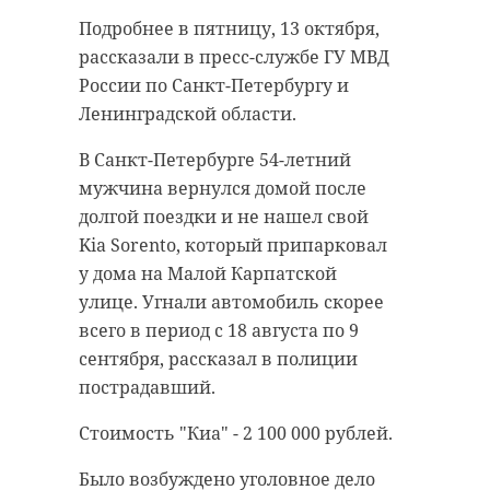
задержали в
Подробнее в пятницу, 13 октября,
собственной
С 7 по 9 октября в Казани проходил
рассказали в пресс-службе ГУ МВД
квартире за
95-й Международный фестиваль
России по Санкт-Петербургу и
оправдание нацизма
детского и юношеского творчества
Ленинградской области.
в Интернете
«Казанские узоры». Гран-при
В Санкт-Петербурге 54-летний
конкурса завоевал ансамбль
13 октября 2023, 12:46
мужчина вернулся домой после
«Лучики» из Вырицы (Гатчинский
долгой поездки и не нашел свой
район Ленинградской области).
Kia Sorento, который припарковал
Коллектив-спутник «Лучики» внес
у дома на Малой Карпатской
в копилку своего базового
Подписывайтесь на нас в
улице. Угнали автомобиль скорее
коллектива - образцового
всего в период с 18 августа по 9
ансамбля танца «Кристалл»
сентября, рассказал в полиции
несколько наград. Юные танцоры
пострадавший.
В своем сообществе в одной из
завоевали на фестивале Гран-при
социальных сетей он публиковал
Стоимость "Киа" - 2 100 000 рублей.
и Диплом I степени.
комментарии с текстом, который
реабилитировал нацизм, а еще
Было возбуждено уголовное дело
Как рассказали в четверг, 12