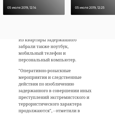
стали лауреатами
взяли гран-п
нарушитель опубликовал
конкурса « ...
междунар ...
05 июля 2019, 12:14
05 июля 2019, 12:25
комментарии с текстом,
дискредитирующим
10 марта 2020, 08:34
11 января 2022, 06:54
освобождение Ленинграда от
фашистской блокады.
Из квартиры задержанного
забрали также ноутбук,
мобильный телефон и
персональный компьютер.
"Оперативно-розыскные
мероприятия и следственные
действия по изобличению
задержанного в совершении иных
преступлений экстремистского и
террористического характера
продолжаются", - отметили в