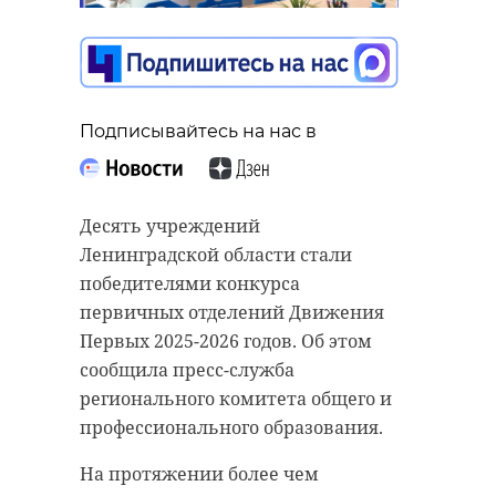
осудили за
мошенничество
03 июня, 18:34
Подписывайтесь на нас в
Подписывайтесь на нас в
Старший вице-президент по
Подписывайтесь на нас в
медиастратегии и развитию
Десять учреждений
сервисов VK Степан Ковальчук в
Ленинградской области стали
рамках выступления на ПМЭФ
победителями конкурса
рассказал о внутреннем рынке и
Жителя Кировского района
первичных отделений Движения
ответственности крупных
приговорили к 3,5 годам лишения
Первых 2025-2026 годов. Об этом
платформ перед детской
свободы за мошенничество. Об
сообщила пресс-служба
аудиторией.
этом сообщила пресс-служба
регионального комитета общего и
прокуратуры Ленинградской
профессионального образования.
По его словам, вокруг детского
области.
контента в VK Видео формируется
На протяжении более чем