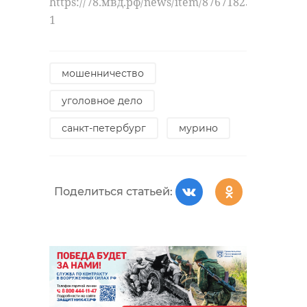
https://78.мвд.рф/news/item/87671823/#gallery-
1
мошенничество
уголовное дело
санкт-петербург
мурино
Поделиться статьей: