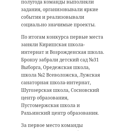
дневная аудитория около 8 млн
Согласно представленным
полугода команды выполняли
человек, при этом
доказательствам, 20-летний
задания, организовывали яркие
образовательный контент
молодой человек вошел в состав
события и реализовывали
смотрят значительно меньше
группы лиц, которые похищали
социально значимые проекты.
пользователей, чем блогеров,
деньги у социально
По итогам конкурса первые места
сериалы и мультфильмы.
незащищенных граждан под
заняли Киришская школа-
предлогом непривлечения их к
Ковальчук отметил, что для
интернат и Возрожденская школа.
уголовной ответственности.
платформы важно не просто
Бронзу забрали детский сад №31
удерживать внимание ребенка, но
Злоумышленники
Выборга, Оредежская школа,
и помогать ему двигаться к более
представлялись сотрудниками
школа №2 Всеволожска, Лужская
полезному потреблению: "Самая
правоохранительных органов и
санаторная школа-интернат,
опасная точка, за которой мы
крали средства у пенсионеров.
Шугозерская школа, Сосновский
следим – это переход от 10 до 12-13
Деньги передавали лично через
центр образования,
лет в зависимости от семьи, когда
осужденного или через водителей
Пустомержская школа и
из полного контроля ты в полном
такси.
Рахьинский центр образования.
антиконтроле. В этот момент
Молодого человека признали
За первое место команды
формируется новое восприятие