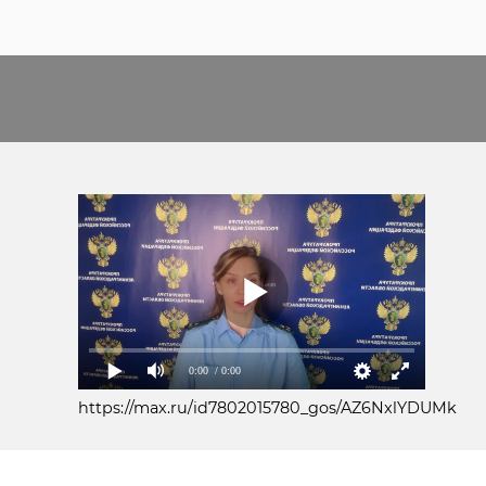
0:00
/ 0:00
https://max.ru/id7802015780_gos/AZ6NxlYDUMk