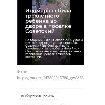
Иномарка сбила
трехлетнего
ребенка во
дворе в поселке
Советский
Во вторник, 2 июня, около 20:10 у дома
№51 по Советской улице в поселке
Советский (Выборгский район
Ленобласти) автомобиль «Киа Рио»
сбил трехлетнего мальчика. Ребенка
госпитализировали в тяжелом
состоянии.
Фото:
https://max.ru/id7802015780_gos/AZ6NxlYDUMk
выборгский район