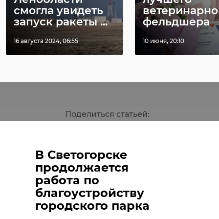
В Гатчинском
В Лужском
Фото: Изображение создано при
смогла увидеть
ветеринарно
районе
районе мужч
помощи нейросети
запуск ракеты ...
фельдшера
арестовали
и женщину
оренбуржца,
осудили за
16 августа 2024, 06:55
10 июня, 20:10
обманувше ...
мошенн ...
VK
Степан Ковальчук
17 апреля, 20:54
15 июля, 18:51
дети
Поделиться статьей:
В Светогорске
продолжается
работа по
благоустройству
городского парка