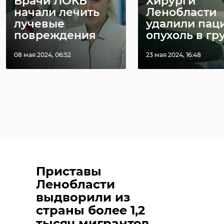
Врачи ЛОКБ
Хирурги
начали лечить
Ленобласти
лучевые
удалили пац
повреждения
опухоль в груд
08 мая 2024, 06:52
23 мая 2024, 16:48
Приставы
Ленобласти
выдворили из
страны более 1,2
тысяч мигрантов