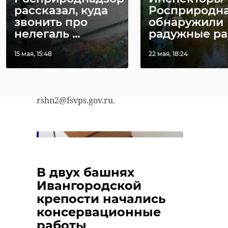
рассказал, куда
Росприродн
В отношении предпринимателей
звонить про
обнаружили
составили протоколы об
нелегаль ...
радужные разв
административных нарушениях.
15 мая, 15:48
22 мая, 18:24
Россельхознадзор просит призвал
сообщать о подобных случаях по
электронной почте:
rshn2@fsvps.gov.ru.
Суд Петербурга
В двух башнях
решит судьбу
Ивангородской
взяткодателя и
посредника,
крепости начались
искусивших
консервационные
инспектора
работы