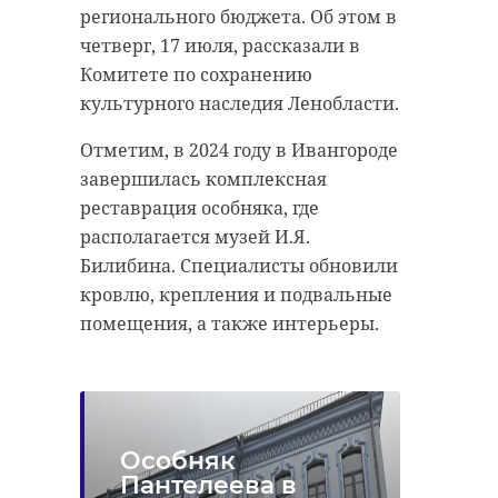
регионального бюджета. Об этом в
четверг, 17 июля, рассказали в
Комитете по сохранению
В Приозерске суд
Стоматолог и
культурного наследия Ленобласти.
назначил убийце
Приозерска
10 лет колонии
предстанет 
Отметим, в 2024 году в Ивангороде
стро ...
судом. Из ...
завершилась комплексная
реставрация особняка, где
17 марта 2020, 15:16
02 сентября 2020, 14:53
располагается музей И.Я.
Билибина. Специалисты обновили
кровлю, крепления и подвальные
помещения, а также интерьеры.
Особняк
Пантелеева в