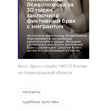
Всеволожска за
30 тысяч
заключила
фиктивный брак
с мигрантом
46-летнюю жительницу Всеволожска
подозревают в организации
нелегальной миграции. Женщина
согласилась заключить фиктивный
брак с уроженцем Средней Азии с
целью его легализации в России.
Фото: Пресс-служба УФССП России
по Ленинградской области
мигранты
судебные приставы