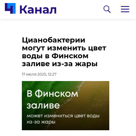
Предпринимателей в
За полгода в
Цианобактерии
Ленобласти
Ленобласти
могут изменить цвет
проверяют за
проверили более 600
воды в Финском
продажу
автомобилей такси
заливе из-за жары
ветпрепаратов без
17 июля 2025, 11:38
17 июля 2025, 12:27
лицензии
17 июля 2025, 11:45