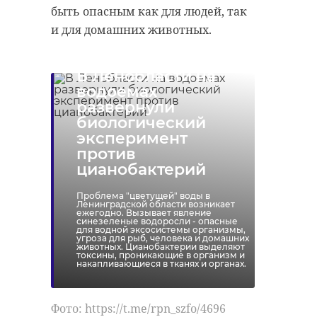
быть опасным как для людей, так
Фото: Комитет по транспорту
ветеринарной фармацевтической
и для домашних животных.
Ленинградской области
деятельности.
В Ленобласти на
"В ходе мероприятий
такси
водоемах
развернули
инспекторы
транспортная комисися
биологический
Управления на
эксперимент
витринах торговых
против
залов двух магазинов
цианобактерий
Поделиться статьей:
«Зоотовары»,
Проблема "цветущей" воды в
магазина «КотоПес»
Ленинградской области возникает
ежегодно. Вызывает явление
синезеленые водоросли - опасные
и ветеринарной
для водной эксосистемы организмы,
угроза для рыб, человека и домашних
клиники «Сова»
животных. Цианобактерии выделяют
токсины, проникающие в организм и
обнаружили
накапливающиеся в тканях и органах.
лекарственные
препараты для
Фото: https://t.me/rpn_szfo/4696