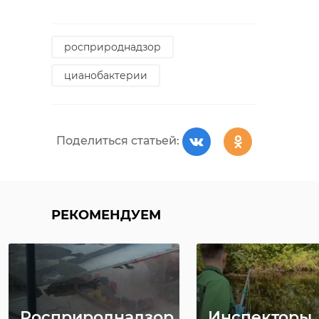
ветеринарного
применения, на
одной из сторон
росприроднадзор
упаковок которых
цианобактерии
были нанесены
ценники с указанием
стоимости товара",
Поделиться статьей:
- сообщает Северо-
Западное
межрегиональное
управление
РЕКОМЕНДУЕМ
Россельхознадзора.
По закону, торговать такими
средствами можно только при
Росприроднадзор
Инспекторы
наличии специальной лицензии.