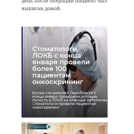
день после операции пациент был
выписан домой.
Стоматологи
ЛОКБ с конца
января провели
более 100
пациентам
онкоскрининг
Более ста жителей Ленобласти с
конца января проверили ротовую
полость в ЛОКБ на опасные патологии.
Стоматологи провели пациентам
онкоскрининг.