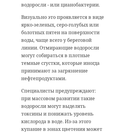
спецстоянку около 30 легковых
Западный филиал
водоросли - или цианобактерии.
автомобилей нелегального такси.
Россельхознадзора.
Визуально это проявляется в виде
Среди других нарушений -
Проверку провели после
ярко-зеленых, серо-голубых или
отсутствие документов о
обращений жителей. В конце
болотных пятен на поверхности
прохождении предрейсового
июня они сообщили, что в
воды, чаще всего у береговой
медосмотра и техконтроля.
Приозерске и городе Тельмана
линии. Отмирающие водоросли
Комиссия также выявила
(Тосненский район) продаются
могут собираться в плотные
иностранцев, которые незаконно
лекарства для животных без
темные сгустки, которые иногда
работали в России.
лицензии. Инспекторы
принимают за загрязнение
подтвердили информацию: в
нефтепродуктами.
Комитет по транспорту
магазинах и клинике были
Ленобласти отметил высокую
Специалисты предупреждают:
выставлены на витринах
эффективность
при массовом развитии такие
ветеринарные препараты с
межведомственного
водоросли могут выделять
ценниками. Согласно реестру
взаимодействия. Количество
токсины и понижать уровень
лицензий Россельхознадзора у
нелегальных перевозчиков в
кислорода в воде. Из-за этого
предпринимателей отсутствуют
регионе снизилось.
купание в зонах цветения может
лицензии на осуществление