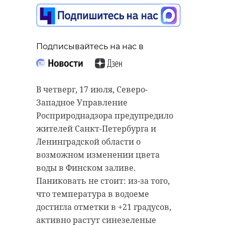
Подписывайтесь на нас в
Подписывайтесь на нас в
Подписывайтесь на нас в
Межведомственная транспортная
В четверг, 17 июля, Северо-
комиссия Ленинградской области
Западное Управление
Четырех предпринимателей из
подвела итоги работы за шесть
Росприроднадзора предупредило
Ленинградской области
месяцев 2025 года. За полгода
жителей Санкт-Петербурга и
подозревают в незаконной
специалисты проверили более 600
Ленинградской области о
продаже ветеринарных
автомобилей такси.
возможном изменении цвета
препаратов. Заявление о
воды в Финском заливе.
Некоторые водители перевозили
привлечении их к
Паниковать не стоит: из-за того,
пассажиров без соответствующего
административной
что температура в водоеме
разрешения. Транспортная
ответственности подал в
достигла отметки в +21 градусов,
комиссия изъяла и поместила на
арбитражный суд Северо-
активно растут синезеленые