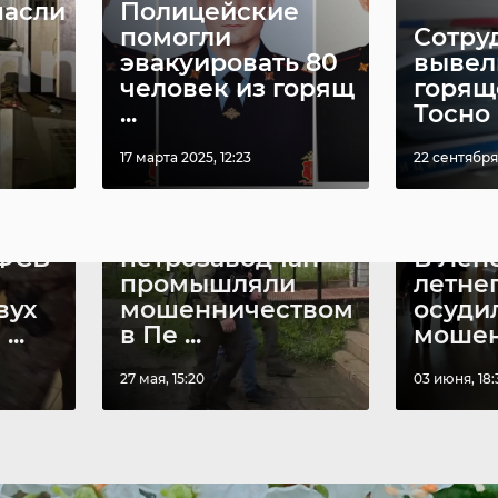
пасли
Полицейские
помогли
Сотру
эвакуировать 80
вывел
человек из горящ
горящ
...
Тосно п
17 марта 2025, 12:23
22 сентября 
Квинтет
 ФСБ
петрозаводчан
В Лен
промышляли
летне
вух
мошенничеством
осуди
..
в Пе ...
мошен
27 мая, 15:20
03 июня, 18: