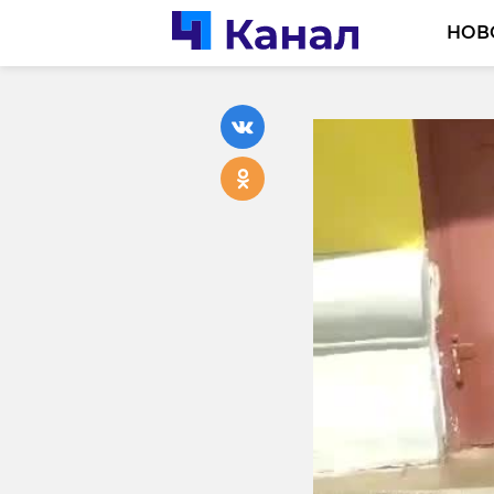
НОВ
На боло
опасный
08 июня, 12:52