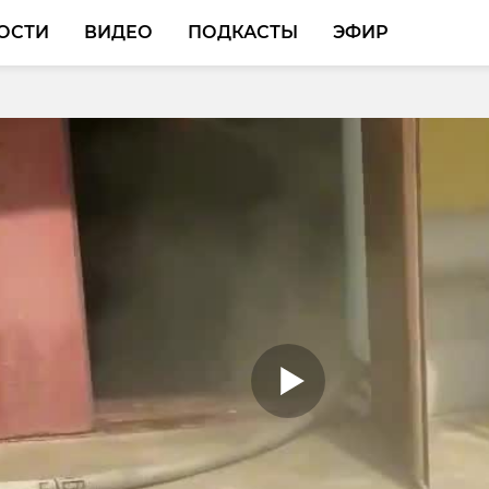
ОСТИ
ВИДЕО
ПОДКАСТЫ
ЭФИР
тах Ленобласти зацвел
 багульник