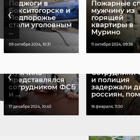
Поджоги в
Пожарные с
‹
Бокситогорске и
мужчину из
Подпорожье
горящей
стали уголовным
квартиры в
РЕКОМЕНДУЕМ
...
Мурино
09 октября 2024, 10:31
11 октября 2024, 09:36
В Петербурге
‹
мужчина
Сотрудники
представлялся
и полиция
сотрудником ФСБ
задержали д
и ...
россиян, пом .
17 декабря 2024, 10:45
16 февраля, 11:50