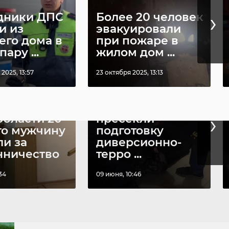
›
дники ДПС
Более 20 человек
и из
эвакуировали
его дома в
при пожаре в
ару ...
жилом дом ...
2025, 13:57
23 октября 2025, 13:13
Сотрудники ФСБ
›
области 20-
пресекли
го мужчину
подготовку
ли за
диверсионно-
ничество
терро ...
34
09 июня, 10:46