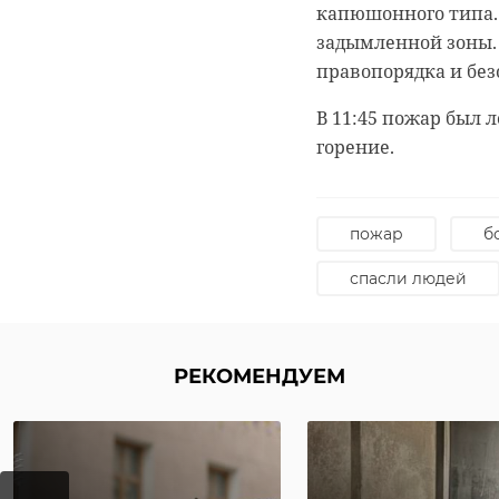
капюшонного типа.
Отметим, это расте
штраф 500 тысяч ру
задымленной зоны. 
отхаркивающего, с
правопорядка и без
мочегонного средст
августе-сентябре. 
уфсб
!ви
В 11:45 пожар был 
насекомых и моль.
горение.
пожар
б
спасли людей
РЕКОМЕНДУЕМ