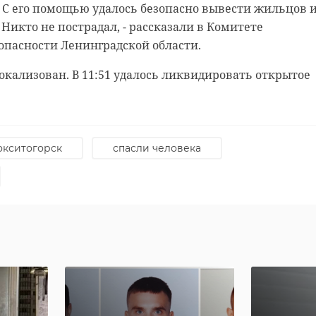
 С его помощью удалось безопасно вывести жильцов 
ние является лекарственным: его применяют в качест
блей, второй — 4 года колонии и штраф 300 тысяч рубл
Никто не пострадал, - рассказали в Комитете
пазмолитического, дезинфицирующего, потогонного и
опасности Ленинградской области.
ва, а также для заживления ран. Багульник сушат в
Запах этого растения также отпугивает кровососущих
део
мошенничество
локализован. В 11:51 удалось ликвидировать открытое
окситогорск
спасли человека