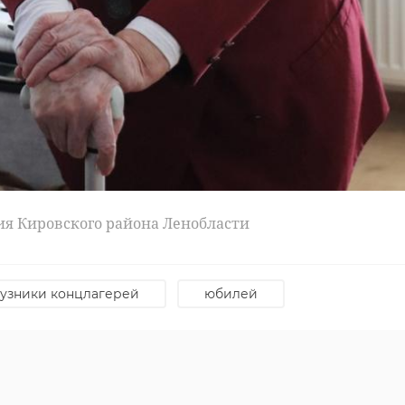
ия Кировского района Ленобласти
узники концлагерей
юбилей