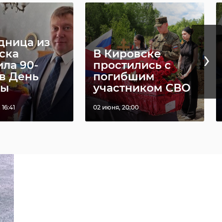
дница из
›
ска
В Кировске
ила 90-
простились с
 в День
погибшим
ды
участником СВО
 16:41
02 июня, 20:00