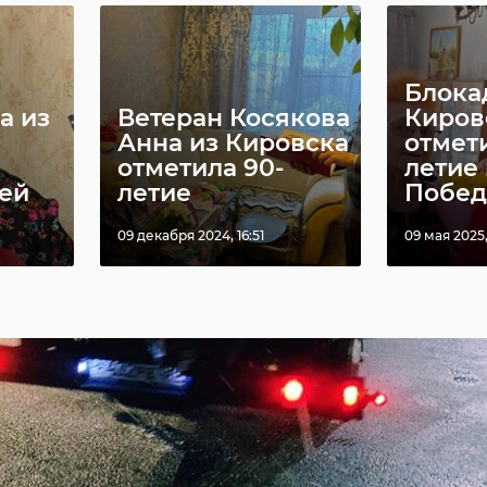
Блока
а из
Ветеран Косякова
Киров
Анна из Кировска
отмет
отметила 90-
летие
ей
летие
Побе
09 декабря 2024, 16:51
09 мая 2025,