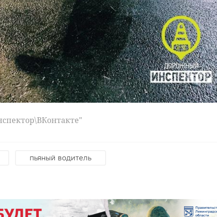
нспектор\ВКонтакте"
пьяный водитель