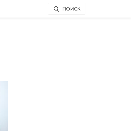
ПОИСК
м
 в