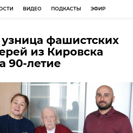
ОСТИ
ВИДЕО
ПОДКАСТЫ
ЭФИР
 узница фашистских
ласти стартовал прие
водитель каршеринга
ерей из Кировска
на премию признания
рге не справился с
а 90-летие
а 47"
ом и улетел в кусты