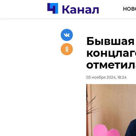
НОВ
Бывшая
В Леноб
Пьяный 
концлаг
заявок 
Петербу
отметил
"Команд
гололед
05 ноября 2024, 18:24
05 ноября 2024, 17:53
05 ноября 2024, 17:35