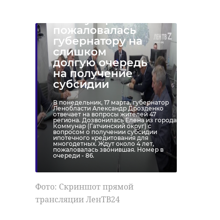
мама из города
Коммунар
пожаловалась
губернатору на
слишком
долгую очередь
на получение
субсидии
В понедельник, 17 марта, губернатор
Ленобласти Александр Дрозденко
отвечает на вопросы жителей 47
региона. Дозвонилась Елена из города
Коммунар (Гатчинский округ) с
вопросом о получении субсидии
ипотечного кредитования для
многодетных. Ждут около 4 лет,
пожаловалась звонившая. Номер в
очереди - 86.
Фото: Скриншот прямой
трансляции ЛенТВ24