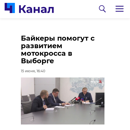
Волонтеры
Во Всеволожском
Байкеры помогут с
приступили к уборке
районе мужчина
развитием
борщевика в
предстанет перед
мотокросса в
заказнике
судом за избиение
Выборге
"Котельский"
полицейского
15 июня, 16:40
15 июня, 16:00
15 июня, 15:42