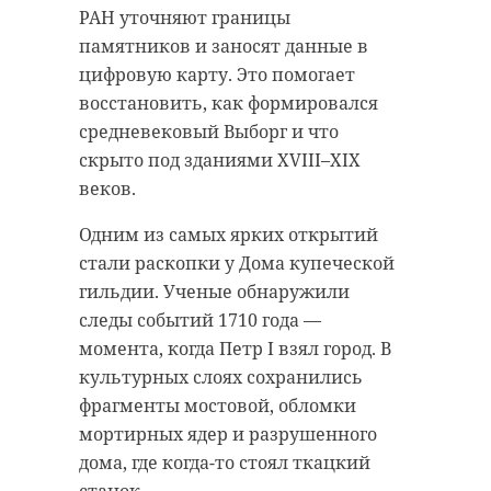
лейтенант Дмитрий Рослов сразу
мужчину. Любителя лесных
РАН уточняют границы
поняли всю серьезность
прогулок вывели к его
памятников и заносят данные в
ситуации. Они пересадили 21-
автомобилю.
цифровую карту. Это помогает
летнюю девушку в патрульный
восстановить, как формировался
автомобиль.
средневековый Выборг и что
скрыто под зданиями XVIII–XIX
На протяжении всего пути
веков.
инспекторы подбадривали
девушку. Со включенными
Одним из самых ярких открытий
спецсигналами полицейские в
стали раскопки у Дома купеческой
кратчайшие сроки доставили
гильдии. Ученые обнаружили
беременную в роддом. Спустя
следы событий 1710 года —
буквально несколько минут у
момента, когда Петр I взял город. В
девушки родился здоровый
культурных слоях сохранились
малыш.
фрагменты мостовой, обломки
мортирных ядер и разрушенного
Недавно маму и ребенка
дома, где когда-то стоял ткацкий
выписали из больницы.
станок.