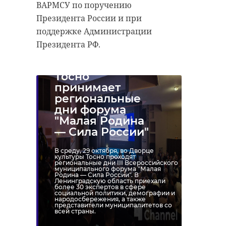
ВАРМСУ по поручению
Президента России и при
поддержке Администрации
Президента РФ.
Тосно
принимает
региональные
дни форума
"Малая Родина
— Сила России"
В среду, 29 октября, во Дворце
культуры Тосно проходят
региональные дни III Всероссийского
муниципального форума "Малая
Родина — Сила России". В
Ленинградскую область приехали
более 30 экспертов в сфере
социальной политики, демографии и
народосбережения, а также
представители муниципалитетов со
всей страны.