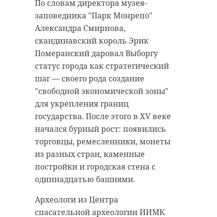
выписку и поздравили молодую
сообщил об этом брату.
По словам директора музея-
семью с рождением малыша.
Экстренные службы получили
заповедника "Парк Монрепо"
информацию о случившемся
Александра Смирнова,
20 октября наряд
около 21:00.
скандинавский король Эрик
Госавтоинспекции нес службу на
Померанский даровал Выборгу
пересечении проспекта
В лесной массив в районе поселка
статус города как стратегический
Металлистов и Пискаревского
Торковичи отправились
шаг — своего рода создание
проспекта. К полицейским
сотрудники Аварийно-
"свободной экономической зоны"
обратился встревоженный
спасательной службы
для укрепления границ
водитель автомобиля «Киа». 23-
Ленинградской области. ПСО
государства. После этого в XV веке
летний мужчина сообщил, что его
города Тосно помогали волонтеры
начался бурный рост: появились
супруга начала рожать.
из отряда «Пойдем - Найдем».
торговцы, ремесленники, монеты
из разных стран, каменные
Из-за тяжелой дорожной
Поисковая операция закончилась
постройки и городская стена с
обстановки девушка могла не
успешно, - рассказали в пресс-
одиннадцатью башнями.
успеть доехать до больницы.
службе АССЛО. Утром в четверг, 30
Старший лейтенант полиции
октября, волонтеры и спасатели
Археологи из Центра
Денис Николаев и его напарник
обнаружили заблудившегося
спасательной археологии ИИМК