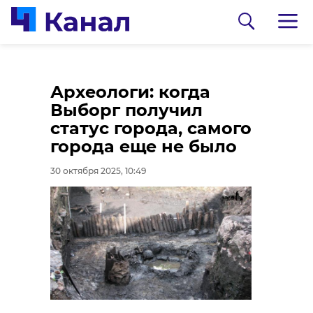
Из леса у поселка
Археологи: когда
Торковичи вывели
Выборг получил
заблудившегося
статус города, самого
мужчину
города еще не было
30 октября 2025, 09:58
30 октября 2025, 10:49
0:00
/ 0:00
Пресс-служба ГУ МВД России по г.Санкт-
Петербургу и Ленинградской области
Петербургские