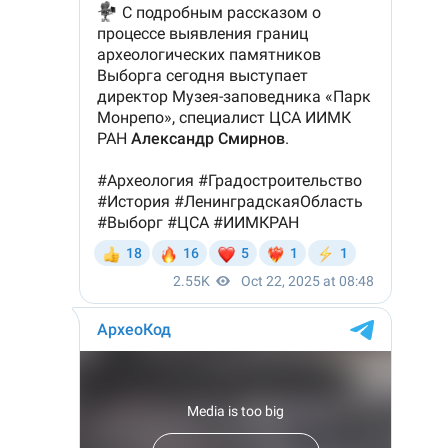
Волосовского
сотрудник
района помогли
Госавтоинсп
роженице вов ...
помог береме 
03 сентября 2025, 11:37
15 сентября 2025, 12:30