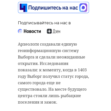
полицейские
помогли беременной
девушке добраться
до роддома
Подписывайтесь на нас в
Подписывайтесь на нас в
30 октября 2025, 10:23
Вечером в среду, 29 октября, в
Археологи создавали единую
лесном массиве в районе поселка
геоинформационную систему
Торковичи (Лужский район
Выборга и сделали неожиданные
Подписывайтесь на нас в
Ленобласти) заблудился мужчина.
открытия. Исследования
В поисковой операции приняли
показали: к моменту, когда в 1403
участие спасатели и волонтеры.
году Выборг получил статус города,
В Санкт-Петербурге сотрудники
самого города еще не
Госавтоинспекции помогли
Согласно данным форума ПСО
существовало. На месте будущего
беременной девушке добраться до
«Экстремум», 47-летний мужчина
центра стояли лишь рыбацкие
роддома в кратчайшие сроки.
ушел в лес около 08:00. Ближе к
поселения и замок.
Полицейские также пришли на
вечеру он понял, что заблудился, и