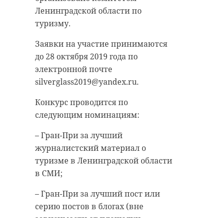
кричали, что рядом тонет собака.
антибиологическая и
Ленинградской области по
противопожарная обработка.
Бравый корреспондент, не
туризму.
раздумывая, кинулся на
Заявки на участие принимаются
помощь. Снял одежду и занырнул
до 28 октября 2019 года по
гатчинский район
в ледяную воду (на улице тогда
электронной почте
было -20). Собаку успешно
добровольцы
silverglass2019@yandex.ru.
вытащили и согрели.
реставрация
усадьба
Конкурс проводится по
Сам журналист тоже не пострадал.
следующим номинациям:
У Александра есть опыт в
– Гран-При за лучший
моржевании.
Поделиться статьей:
журналистский материал о
туризме в Ленинградской области
в СМИ;
белгородская область
– Гран-При за лучший пост или
доброта
серию постов в блогах (вне
спасение животных