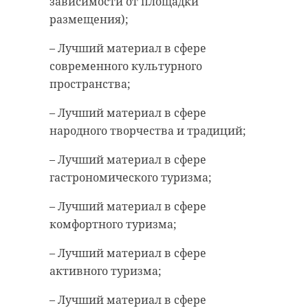
зависимости от площадки
размещения);
– Лучший материал в сфере
Поделиться статьей:
современного культурного
пространства;
– Лучший материал в сфере
РЕКОМЕНДУЕМ
народного творчества и традиций;
– Лучший материал в сфере
гастрономического туризма;
– Лучший материал в сфере
В Белгородской
комфортного туризма;
области
Храбрый мо
сотрудники МЧС
человек спа
– Лучший материал в сфере
пришли на помо
несколько
активного туризма;
...
человек из го 
– Лучший материал в сфере
13 января 2020, 17:07
07 декабря 2021, 12:24