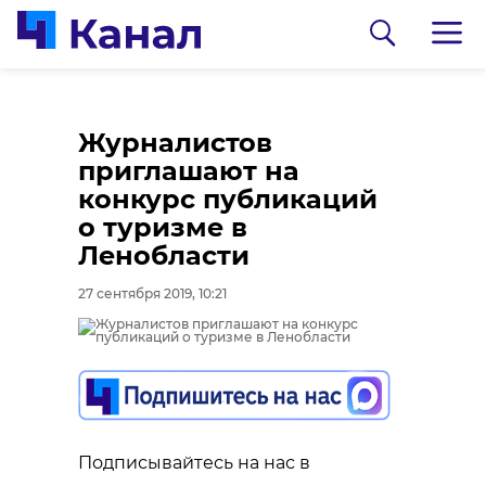
Журналистов
приглашают на
конкурс публикаций
о туризме в
Ленобласти
27 сентября 2019, 10:21
0:00
0:00
/ 0:00
/ 0:00
В Белгородской
В Гатчинском районе
области журналист
добровольцы
Подписывайтесь на нас в
спас тонущую собаку
реставрируют