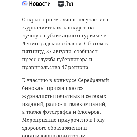
“особняк с
20 января 2021, 21:06
привидениями” XIX
Открыт прием заявок на участие в
века
журналистском конкурсе на
18 августа 2020, 16:53
лучшую публикацию о туризме в
Ленинградской области. Об этом в
Подписывайтесь на нас в
пятницу, 27 августа, сообщает
пресс-служба губернатора и
правительства 47 региона.
Подписывайтесь на нас в
Корреспондент Александр Сашнев
и его оператор снимали сюжет
К участию в конкурсе Серебряный
про подсчет уток для местного
бинокль" приглашаются
телеканала.
Сейчас расчищают рамы, снимают
журналисты печатных и сетевых
старый слой краски.
изданий, радио- и телекомпаний,
Они уже снимали последние
Реставрируют уникальные
а также фотографов и блогеров.
кадры у водоема. И тут к ним
витражи в морском стиле.
Мероприятие приурочено к Году
подбежали взволнованные
Впереди шпаклевка дома,
здорового образа жизни и
местные мальчишки. Дети
утепление пенькой,
организовано комитетом