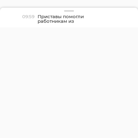
09:59
Приставы помогли
работникам из
Кингисеппского района
получить заработанные
деньги