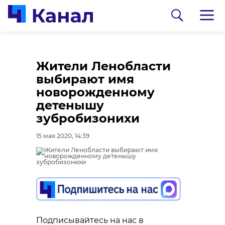
Жители Ленобласти
выбирают имя
новорожденному
детенышу
зубробизонихи
15 мая 2020, 14:39
0:00
0:00
/ 0:00
/ 0:00
В Гатчинском районе
Сосновоборец
добровольцы
разгадал тайну
реставрируют
могилы на
Подписывайтесь на нас в