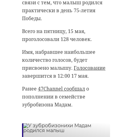
связи с тем, что малыш родился
антибиологическая и
удастся узнать, какой была жизнь
практически в день 75-летия
противопожарная обработка.
Анны Беквор и других бельгийцев
Победы.
в Сосновом Бору.
Всего на пятницу, 15 мая,
гатчинский район
проголосовали 128 человек.
история
сосновый бор
добровольцы
Имя, набравшее наибольшее
количество голосов, будет
реставрация
усадьба
присвоено малышу.
Голосование
Поделиться статьей:
завершится в 12:00 17 мая.
Ранее
47Channel сообщал
о
Поделиться статьей:
пополнении в семействе
зубробизона Мадам.
РЕКОМЕНДУЕМ