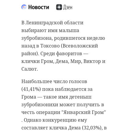
“особняк с
старинном кладбище
привидениями” XIX
и узнал много нового
века
об истории города
В Ленинградской области
выбирают имя малыша
18 августа 2020, 16:53
11 февраля 2020, 14:59
зубробизона, родившегося неделю
назад в Токсово (Всеволожский
район). Среди фаворитов —
клички Гром, Дема, Мир, Виктор и
Подписывайтесь на нас в
Подписывайтесь на нас в
Салют.
Наибольшее число голосов
(41,41%) пока наблюдается за
Сейчас расчищают рамы, снимают
Руслан Семенченко мечтает,
Грома — такое имя детеныш
старый слой краски.
чтобы историки-профессионалы
зубробизонихи может получить в
Реставрируют уникальные
больше узнали о жизни Анны. В
честь операции "Январский Гром"
витражи в морском стиле.
этом году бельгийские архивы
. Однако конкуренцию ему
Впереди шпаклевка дома,
рассекретят документы 100-
составляет кличка Дема (32,03%), в
утепление пенькой,
летней давности и, может тогда,