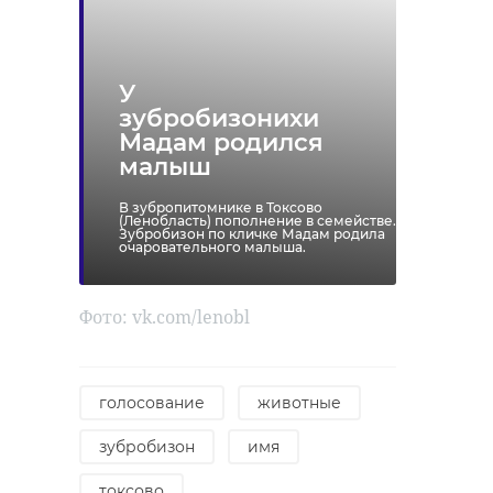
Хирург из
В Мариинск
У
Петербурга
дворце
зубробизонихи
восстанавливает
завершили
Мадам родился
старинную финск
реставраци
малыш
...
историческ ..
В зубропитомнике в Токсово
24 ноября 2020, 19:15
28 мая, 15:43
(Ленобласть) пополнение в семействе.
Зубробизон по кличке Мадам родила
очаровательного малыша.
Фото: vk.com/lenobl
голосование
животные
зубробизон
имя
токсово