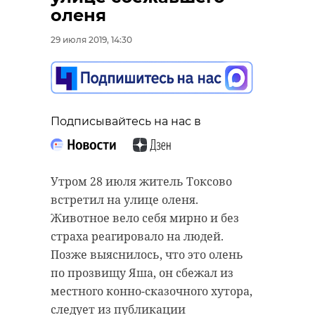
“особняк с
оленя
20 января 2021, 21:06
привидениями” XIX
29 июля 2019, 14:30
века
18 августа 2020, 16:53
Подписывайтесь на нас в
Подписывайтесь на нас в
Подписывайтесь на нас в
Корреспондент Александр Сашнев
и его оператор снимали сюжет
Утром 28 июля житель Токсово
про подсчет уток для местного
встретил на улице оленя.
телеканала.
Сейчас расчищают рамы, снимают
Животное вело себя мирно и без
старый слой краски.
страха реагировало на людей.
Они уже снимали последние
Реставрируют уникальные
Позже выяснилось, что это олень
кадры у водоема. И тут к ним
витражи в морском стиле.
по прозвищу Яша, он сбежал из
подбежали взволнованные
Впереди шпаклевка дома,
местного конно-сказочного хутора,
местные мальчишки. Дети
утепление пенькой,
следует из публикации