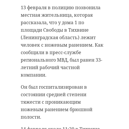
из деревни викингов
13 февраля в 20:35 в Мурино
13 февраля в полицию позвонила
под Выборгом
(Всеволожский район
местная жительница, которая
Ленинградской области) из
рассказала, что у дома 1 по
15 февраля 2021, 09:59
подъезда в доме №7 по
площади Свободы в Тихвине
Петровскому бульвару в тяжелом
(Ленинградская область) лежит
состоянии был госпитализирован
человек с ножевым ранением. Как
35-летний местный житель. Как
сообщили в пресс-службе
Подписывайтесь на нас в
рассказал 47channel источник, на
регионального МВД, был ранен 33-
мужчину напал сосед.
летний рабочий частной
компании.
У жителя Мурино
В понедельник, 15 февраля,
диагностировали
Он был госпитализирован в
губернатор Ленинградской
ушибленную рану теменной
состоянии средней степени
области Александр Дрозденко
области и перелом основания
тяжести с проникающим
поделился на своей официальной
черепа.
ножевым ранением брюшной
странице в Instagram кадрами,
полости.
снятыми в деревне викингов под
В больнице мужчина рассказал,
Выборгом. На видеозаписи
что около 19:30 в подъезде дома