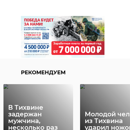
хлебом-солью зимой
Поделиться статьей:
и летом.
Александр
Дрозденко,
РЕКОМЕНДУЕМ
губернатор
Ленинградской
области
Жителя Мурино
Жителя Мур
РЕКОМЕНДУЕМ
избили до
досмерти из
Глава 47 региона также пожелал
полусмерти у
у собственно
всем жителям области хорошего
станции метро « ...
дома
настроя на рабочую неделю.
22 ноября 2021, 10:50
06 мая 2022, 10:49
В Тихвине
Видео: Александр
задержан
Молодой чел
Дрозденко/Instagram
мужчина,
из Тихвина
несколько раз
ударил ножо