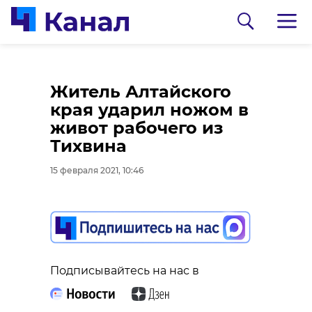
Механик из Мурино
Житель Алтайского
избил своего соседа
края ударил ножом в
в подъезде жилого
живот рабочего из
дома
Тихвина
15 февраля 2021, 10:23
15 февраля 2021, 10:46
0:00
/ 0:00
Александр
Подписывайтесь на нас в
Подписывайтесь на нас в
Дрозденко
поделился кадрами