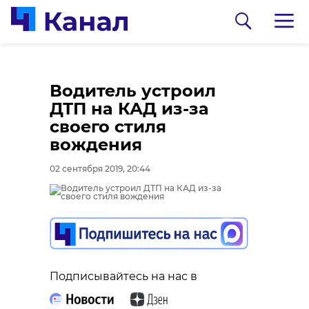
Водитель устроил
ДТП на КАД из-за
своего стиля
вождения
02 сентября 2019, 20:44
0:00
0:00
/ 0:00
/ 0:00
Сосновоборец
В Каменке
Подписывайтесь на нас в
разгадал тайну
состоялась
могилы на
реконструкция