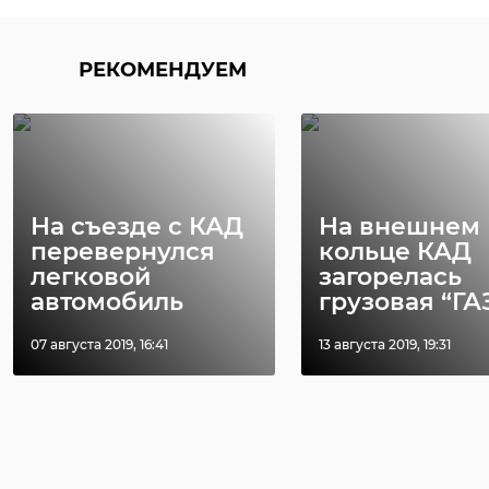
Матное
Как управлять
оскорблени
олимпийскими
учителя
РЕКОМЕНДУЕМ
чемпионами и что
обернулось
ждать от ...
жительнице Со
28 ноября 2019, 13:49
18 июня, 17:09
На съезде с КАД
На внешнем
перевернулся
кольце КАД
легковой
загорелась
автомобиль
грузовая “ГА
07 августа 2019, 16:41
13 августа 2019, 19:31