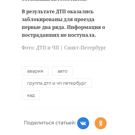
удастся узнать, какой была жизнь
В результате ДТП оказались
Анны Беквор и других бельгийцев
военно-историческая
реконструкция
заблокированы для проезда
в Сосновом Бору.
каменка
первые два ряда. Информация о
пострадавших не поступала.
линия маннергейма
история
сосновый бор
Фото:
ДТП и ЧП | Санкт-Петербург
Поделиться статьей:
авария
авто
Поделиться статьей:
группа дтп и чп петербург
кад
РЕКОМЕНДУЕМ
Поделиться статьей: