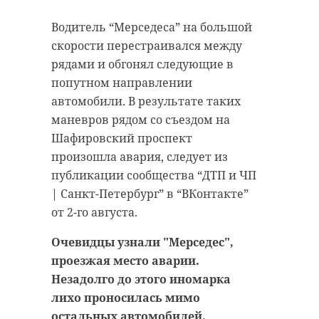
старинном кладбище
прорыва "Линии
Водитель “Мерседеса” на большой
и узнал много нового
Маннергейма"
скорости перестраивался между
об истории города
11 февраля 2020, 14:55
рядами и обгонял следующие в
11 февраля 2020, 14:59
попутном направлении
автомобили. В результате таких
маневров рядом со съездом на
Шафировский проспект
Подписывайтесь на нас в
произошла авария, следует из
Подписывайтесь на нас в
публикации сообщества “ДТП и ЧП
| Санкт-Петербург” в “ВКонтакте”
Самой зрелищной частью стала
от 2-го августа.
Руслан Семенченко мечтает,
демонстрация основных
чтобы историки-профессионалы
наступательных элементов
Очевидцы узнали "Мерседес",
больше узнали о жизни Анны. В
Красной Армии, рукопашный бой
проезжая место аварии.
этом году бельгийские архивы
и штурм укрепленных
Незадолго до этого иномарка
рассекретят документы 100-
сооружений.
лихо проносилась мимо
летней давности и, может тогда,
остальных автомобилей.