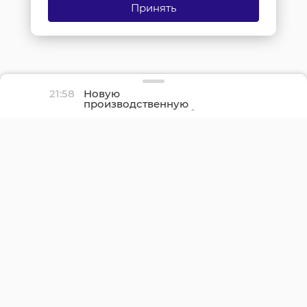
Принять
21:58
Новую
производственную
площадку птицефабрики
«Роскар» в Выборгском
районе подключили к
газу