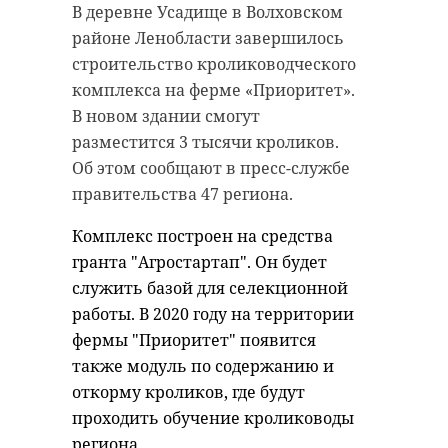
В деревне Усадище в Волховском
старинном кладбище
прорыва "Линии
районе Ленобласти завершилось
и узнал много нового
Маннергейма"
строительство кролиководческого
об истории города
11 февраля 2020, 14:55
комплекса на ферме «Приоритет».
11 февраля 2020, 14:59
В новом здании смогут
разместится 3 тысячи кроликов.
Об этом сообщают в пресс-службе
правительства 47 региона.
Подписывайтесь на нас в
Подписывайтесь на нас в
Комплекс построен на средства
гранта "Агростартап". Он будет
Самой зрелищной частью стала
служить базой для селекционной
Руслан Семенченко мечтает,
демонстрация основных
работы. В 2020 году на территории
чтобы историки-профессионалы
наступательных элементов
фермы "Приоритет" появится
больше узнали о жизни Анны. В
Красной Армии, рукопашный бой
также модуль по содержанию и
этом году бельгийские архивы
и штурм укрепленных
откорму кроликов, где будут
рассекретят документы 100-
сооружений.
проходить обучение кролиководы
летней давности и, может тогда,
региона.