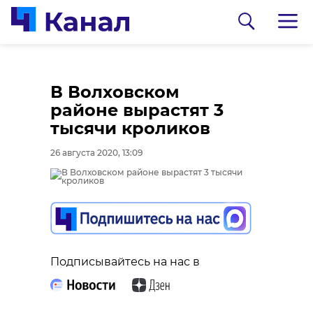
В Волховском
районе вырастят 3
тысячи кроликов
26 августа 2020, 13:09
0:00
0:00
/ 0:00
/ 0:00
Подписывайтесь на нас в
Сосновоборец
В Каменке
разгадал тайну
состоялась
могилы на
реконструкция