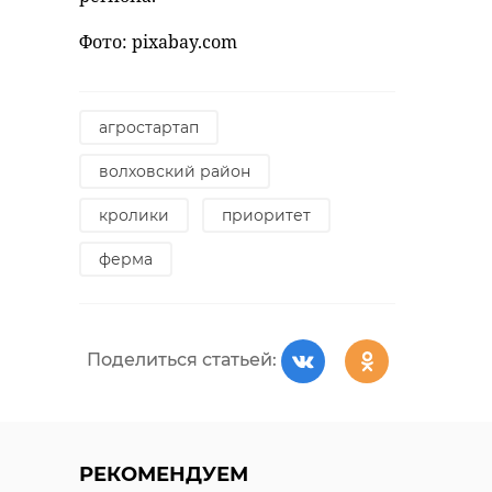
удастся узнать, какой была жизнь
Фото: pixabay.com
Анны Беквор и других бельгийцев
военно-историческая
реконструкция
в Сосновом Бору.
каменка
агростартап
линия маннергейма
история
сосновый бор
волховский район
кролики
приоритет
Поделиться статьей:
ферма
Поделиться статьей:
Поделиться статьей:
РЕКОМЕНДУЕМ