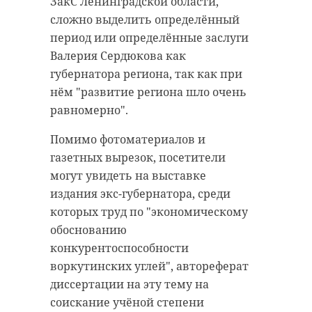
ЗакС Ленинградской области,
антибиологическая и
удастся узнать, какой была жизнь
сложно выделить определённый
противопожарная обработка.
Анны Беквор и других бельгийцев
период или определённые заслуги
в Сосновом Бору.
Валерия Сердюкова как
губернатора региона, так как при
гатчинский район
нём "развитие региона шло очень
история
сосновый бор
равномерно".
добровольцы
Помимо фотоматериалов и
реставрация
усадьба
газетных вырезок, посетители
Поделиться статьей:
могут увидеть на выставке
издания экс-губернатора, среди
Поделиться статьей:
которых труд по "экономическому
обоснованию
конкурентоспособности
воркутинских углей", автореферат
РЕКОМЕНДУЕМ
диссертации на эту тему на
соискание учёной степени