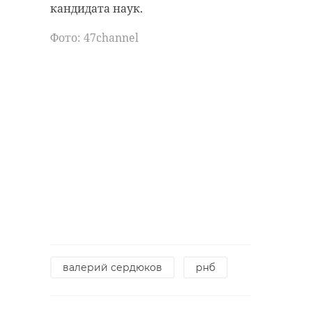
кандидата наук.
Фото: 47channel
Хирург из
В Мариинск
Петербурга
дворце
восстанавливает
завершили
старинную финск
реставраци
...
историческ ..
24 ноября 2020, 19:15
28 мая, 15:43
валерий сердюков
рнб