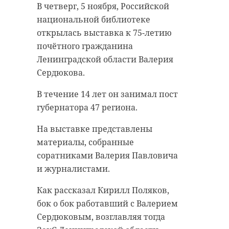
В четверг, 5 ноября, Российской
“особняк с
старинном кладбище
национальной библиотеке
привидениями” XIX
и узнал много нового
открылась выставка к 75-летию
века
об истории города
почётного гражданина
18 августа 2020, 16:53
11 февраля 2020, 14:59
Ленинградской области Валерия
Сердюкова.
В течение 14 лет он занимал пост
губернатора 47 региона.
Подписывайтесь на нас в
Подписывайтесь на нас в
На выставке представлены
материалы, собранные
соратниками Валерия Павловича
Сейчас расчищают рамы, снимают
Руслан Семенченко мечтает,
и журналистами.
старый слой краски.
чтобы историки-профессионалы
Реставрируют уникальные
больше узнали о жизни Анны. В
Как рассказал Кирилл Поляков,
витражи в морском стиле.
этом году бельгийские архивы
бок о бок работавший с Валерием
Впереди шпаклевка дома,
рассекретят документы 100-
Сердюковым, возглавляя тогда
утепление пенькой,
летней давности и, может тогда,