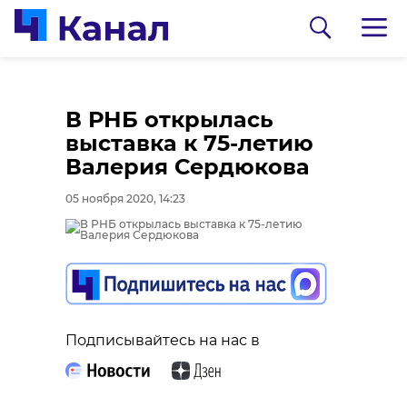
В РНБ открылась
выставка к 75-летию
Валерия Сердюкова
05 ноября 2020, 14:23
0:00
0:00
/ 0:00
/ 0:00
Подписывайтесь на нас в
В Гатчинском районе
Сосновоборец
добровольцы
разгадал тайну
реставрируют
могилы на