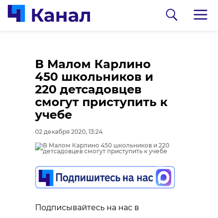
В Малом Карлино
450 школьников и
220 детсадовцев
смогут приступить к
учебе
02 декабря 2020, 13:24
0:00
0:00
/ 0:00
/ 0:00
В Гатчинском районе
Сосновоборец
добровольцы
разгадал тайну
Подписывайтесь на нас в
реставрируют
могилы на