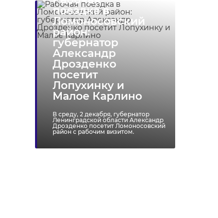
поездка в
Ломоносовский
район:
Хирург из
губернатор
Петербурга
Уникальную
Александр
восстанавливает
реликвию XV
Дрозденко
старинную финск
века привез
посетит
...
реставрацию .
Лопухинку и
Малое Карлино
24 ноября 2020, 19:15
03 июня, 16:43
В среду, 2 декабря, губернатор
Ленинградской области Александр
Дрозденко посетит Ломоносовский
район с рабочим визитом.