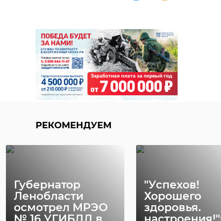
РЕКОМЕНДУЕМ
Губернатор
"Успехов!
Ленобласти
Хорошего
осмотрел МРЭО
здоровья.
№ 16 УГИБДД в
настроения!"