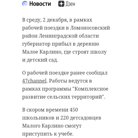
“особняк с
старинном кладбище
привидениями” XIX
и узнал много нового
В среду, 2 декабря, в рамках
века
об истории города
рабочей поездки в Ломоносовский
18 августа 2020, 16:53
11 февраля 2020, 14:59
район Ленинградской области
губернатор прибыл в деревню
Малое Карлино, где строят школу
и детский сад.
Подписывайтесь на нас в
Подписывайтесь на нас в
О рабочей поездке ранее сообщал
47channel
. Работы ведутся в
рамках программы "Комплексное
Сейчас расчищают рамы, снимают
Руслан Семенченко мечтает,
развитие сельских территорий".
старый слой краски.
чтобы историки-профессионалы
В скором времени 450
Реставрируют уникальные
больше узнали о жизни Анны. В
школьников и 220 детсадовцев
витражи в морском стиле.
этом году бельгийские архивы
Малого Карлино смогут
Впереди шпаклевка дома,
рассекретят документы 100-
приступить к учебе.
утепление пенькой,
летней давности и, может тогда,