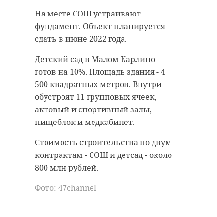
антибиологическая и
удастся узнать, какой была жизнь
На месте СОШ устраивают
противопожарная обработка.
Анны Беквор и других бельгийцев
фундамент. Объект планируется
в Сосновом Бору.
сдать в июне 2022 года.
гатчинский район
Детский сад в Малом Карлино
история
сосновый бор
готов на 10%. Площадь здания - 4
добровольцы
500 квадратных метров. Внутри
обустроят 11 групповых ячеек,
реставрация
усадьба
актовый и спортивный залы,
Поделиться статьей:
пищеблок и медкабинет.
Поделиться статьей:
Стоимость строительства по двум
контрактам - СОШ и детсад - около
800 млн рублей.
Фото: 47channel
РЕКОМЕНДУЕМ
Рабочая