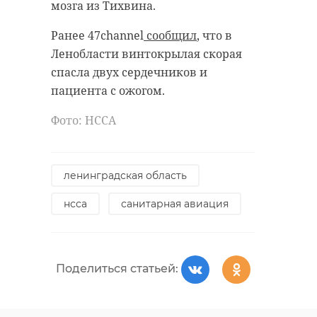
мозга из Тихвина.
удастся узнать, какой была жизнь
Анны Беквор и других бельгийцев
военно-историческая
Ранее 47channel
сообщил
, что в
реконструкция
в Сосновом Бору.
Ленобласти винтокрылая скорая
каменка
спасла двух сердечников и
пациента с ожогом.
линия маннергейма
история
сосновый бор
Фото: НССА
Поделиться статьей:
Поделиться статьей:
ленинградская область
нсса
санитарная авиация
Поделиться статьей: