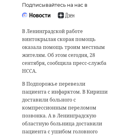
старинном кладбище
прорыва "Линии
Подписывайтесь на нас в
и узнал много нового
Маннергейма"
об истории города
11 февраля 2020, 14:55
В Ленинградской работе
11 февраля 2020, 14:59
винтокрылая скорая помощь
оказала помощь троим местным
жителям. Об этом сегодня, 28
Подписывайтесь на нас в
сентября, сообщила пресс-служба
Подписывайтесь на нас в
НССА.
В Подпорожье перевезли
Самой зрелищной частью стала
пациента с инфарктом. В Кириши
Руслан Семенченко мечтает,
демонстрация основных
доставили больного с
чтобы историки-профессионалы
наступательных элементов
компрессионным переломом
больше узнали о жизни Анны. В
Красной Армии, рукопашный бой
позвонка. А в Ленинградскую
этом году бельгийские архивы
и штурм укрепленных
областную больница доставили
рассекретят документы 100-
сооружений.
пациента с ушибом головного
летней давности и, может тогда,