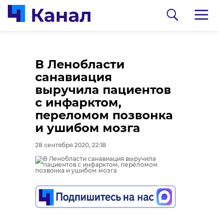
В Ленобласти
санавиация
выручила пациентов
с инфарктом,
переломом позвонка
и ушибом мозга
0:00
0:00
/ 0:00
/ 0:00
28 сентября 2020, 22:18
Сосновоборец
В Каменке
разгадал тайну
состоялась
могилы на
реконструкция