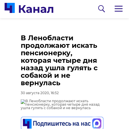
В Ленобласти
продолжают искать
пенсионерку,
которая четыре дня
назад ушла гулять с
собакой и не
0:00
0:00
/ 0:00
/ 0:00
вернулась
30 августа 2020, 16:52
В Гатчинском районе
Сосновоборец
добровольцы
разгадал тайну
реставрируют
могилы на