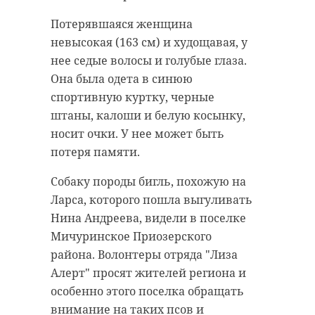
антибиологическая и
удастся узнать, какой была жизнь
Потерявшаяся женщина
противопожарная обработка.
Анны Беквор и других бельгийцев
невысокая (163 см) и худощавая, у
в Сосновом Бору.
нее седые волосы и голубые глаза.
Она была одета в синюю
гатчинский район
спортивную куртку, черные
история
сосновый бор
добровольцы
штаны, калоши и белую косынку,
носит очки. У нее может быть
реставрация
усадьба
потеря памяти.
Поделиться статьей:
Собаку породы бигль, похожую на
Ларса, которого пошла выгуливать
Поделиться статьей:
Нина Андреева, видели в поселке
Мичуринское Приозерского
района. Волонтеры отряда "Лиза
Алерт" просят жителей региона и
РЕКОМЕНДУЕМ
особенно этого поселка обращать
внимание на таких псов и