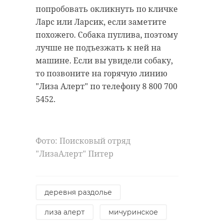
попробовать окликнуть по кличке
Ларс или Ларсик, если заметите
Хирург из
похожего. Собака пуглива, поэтому
Петербурга
Уникальную
лучше не подъезжать к ней на
восстанавливает
реликвию XV
машине. Если вы увидели собаку,
старинную финск
века привез
то позвоните на горячую линию
...
реставрацию .
"Лиза Алерт" по телефону 8 800 700
5452.
24 ноября 2020, 19:15
03 июня, 16:43
Фото:
Поисковый отряд
"ЛизаАлерт" Питер
деревня раздолье
лиза алерт
мичуринское