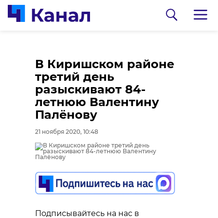
В Киришском районе
третий день
разыскивают 84-
летнюю Валентину
Палёнову
21 ноября 2020, 10:48
0:00
0:00
/ 0:00
/ 0:00
В Белгородской
В Гатчинском районе
области журналист
добровольцы
спас тонущую собаку
реставрируют
Подписывайтесь на нас в