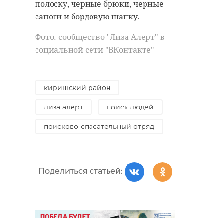
кричали, что рядом тонет собака.
полоску, черные брюки, черные
антибиологическая и
сапоги и бордовую шапку.
противопожарная обработка.
Бравый корреспондент, не
раздумывая, кинулся на
Фото: сообщество "Лиза Алерт" в
помощь. Снял одежду и занырнул
социальной сети "ВКонтакте"
гатчинский район
в ледяную воду (на улице тогда
было -20). Собаку успешно
добровольцы
вытащили и согрели.
киришский район
реставрация
усадьба
лиза алерт
поиск людей
Сам журналист тоже не пострадал.
У Александра есть опыт в
поисково-спасательный отряд
моржевании.
Поделиться статьей:
Поделиться статьей:
белгородская область
доброта
спасение животных