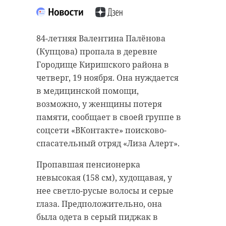
“особняк с
20 января 2021, 21:06
привидениями” XIX
века
​​​​​​​84-летняя Валентина Палёнова
(Купцова) пропала в деревне
18 августа 2020, 16:53
Городище Киришского района в
Подписывайтесь на нас в
четверг, 19 ноября. Она нуждается
в медицинской помощи,
возможно, у женщины потеря
Подписывайтесь на нас в
Корреспондент Александр Сашнев
памяти, сообщает в своей группе в
и его оператор снимали сюжет
соцсети «ВКонтакте» поисково-
про подсчет уток для местного
спасательный отряд «Лиза Алерт».
телеканала.
Сейчас расчищают рамы, снимают
Пропавшая пенсионерка
старый слой краски.
Они уже снимали последние
невысокая (158 см), худощавая, у
Реставрируют уникальные
кадры у водоема. И тут к ним
нее светло-русые волосы и серые
витражи в морском стиле.
подбежали взволнованные
глаза. Предположительно, она
Впереди шпаклевка дома,
местные мальчишки. Дети
была одета в серый пиджак в
утепление пенькой,