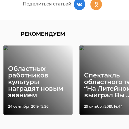
Поделиться статьей:
РЕКОМЕНДУЕМ
РЕКОМЕНДУЕМ
Хирург из
Областных
Петербурга
Уникальную
работников
Спектакль
восстанавливает
реликвию XV
культуры
областного т
старинную финск
века привез
наградят новым
“На Литейно
...
реставрацию .
званием
выиграл Вы ..
24 ноября 2020, 19:15
03 июня, 16:43
24 сентября 2019, 12:26
29 октября 2019, 14:44