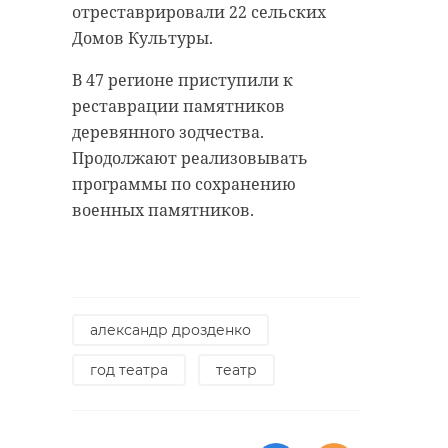
отреставрировали 22 сельских
антибиологическая и
удастся узнать, какой была жизнь
Домов Культуры.
противопожарная обработка.
Анны Беквор и других бельгийцев
в Сосновом Бору.
В 47 регионе приступили к
реставрации памятников
гатчинский район
деревянного зодчества.
история
сосновый бор
Продолжают реализовывать
добровольцы
программы по сохранению
реставрация
усадьба
военных памятников.
Поделиться статьей:
Поделиться статьей:
александр дрозденко
год театра
театр