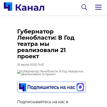
Губернатор
Ленобласти: В Год
театра мы
реализовали 21
проект
10 июня 2020, 11:47
0:00
0:00
/ 0:00
/ 0:00
В Гатчинском районе
Сосновоборец
добровольцы
разгадал тайну
Подписывайтесь на нас в
реставрируют
могилы на