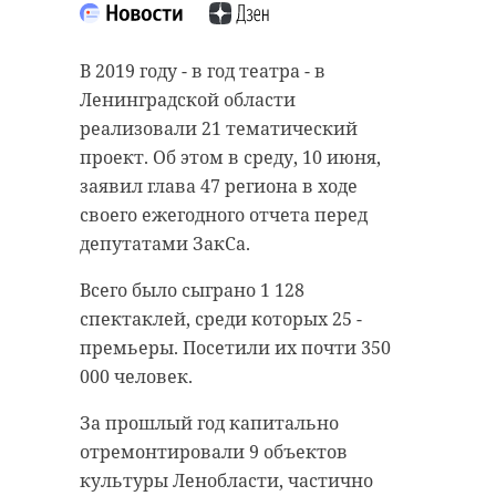
“особняк с
старинном кладбище
привидениями” XIX
и узнал много нового
В 2019 году - в год театра - в
века
об истории города
Ленинградской области
18 августа 2020, 16:53
11 февраля 2020, 14:59
реализовали 21 тематический
проект. Об этом в среду, 10 июня,
заявил глава 47 региона в ходе
своего ежегодного отчета перед
депутатами ЗакСа.
Подписывайтесь на нас в
Подписывайтесь на нас в
Всего было сыграно 1 128
спектаклей, среди которых 25 -
Сейчас расчищают рамы, снимают
Руслан Семенченко мечтает,
премьеры. Посетили их почти 350
старый слой краски.
чтобы историки-профессионалы
000 человек.
Реставрируют уникальные
больше узнали о жизни Анны. В
За прошлый год капитально
витражи в морском стиле.
этом году бельгийские архивы
отремонтировали 9 объектов
Впереди шпаклевка дома,
рассекретят документы 100-
культуры Ленобласти, частично
утепление пенькой,
летней давности и, может тогда,