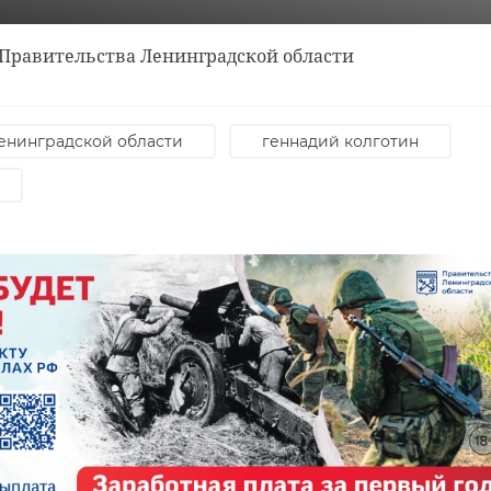
 Правительства Ленинградской области
енинградской области
геннадий колготин
Очере
лодой
В Петербурге из
гуман
с
огня вынесли
помо
кота Бари.
отпра
...
Хозяйка приш ...
Лено ..
20 июня 2024, 12:30
17 января, 16