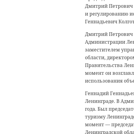
Дмитрий Петрович 
и регулированию и
Геннадьевич Колго
Дмитрий Петрович И
0:00
0:00
/ 0:00
/ 0:00
Администрации Лени
заместителем упра
области, директор
Правительства Лени
В Белго
В Гатчи
момент он возглавл
использования объ
журнали
доброво
Геннадий Геннадьев
собаку
“особня
Ленинграде. В Адми
века
года. Был председа
20 января 2021, 21:06
туризму Ленинградс
18 августа 2020, 16:53
момент — председа
Ленинградской обла