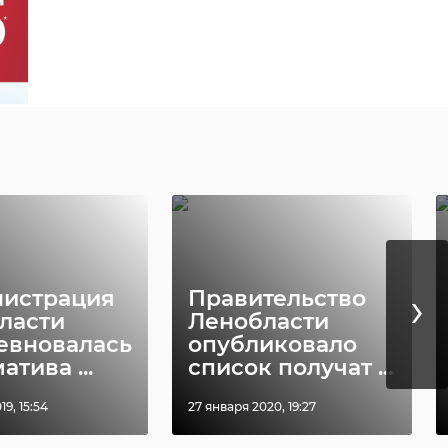
›
истрация
Правительство
ласти
Ленобласти
евновалась
опубликовало
атива ...
список получат ...
19, 15:54
27 января 2020, 19:27