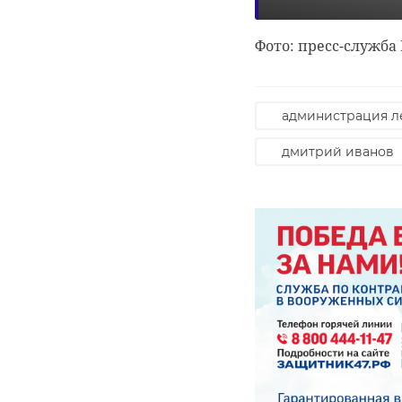
РЕКОМЕНДУЕМ
Фото: пресс-служба
администрация л
В Белгородской
дмитрий иванов
‹
области
Храбрый мо
сотрудники МЧС
человек спа
пришли на помо
несколько
...
человек из го 
13 января 2020, 17:07
07 декабря 2021, 12:24