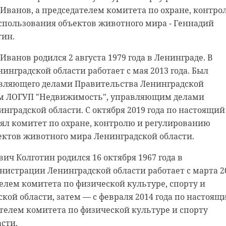
Иванов, а председателем комитета по охране, контро
спользования объектов животного мира - Геннадий
тин.
ванов родился 2 августа 1979 года в Ленинграде. В
нградской области работает с мая 2013 года. Был
вляющего делами Правительства Ленинградской
ом ЛОГУП "Недвижимость", управляющим делами
нградской области. С октября 2019 года по настоящий
родской области
нском районе
ял комитет по охране, контролю и регулированию
ектов животного мира Ленинградской области.
ст спас тонущую
льцы реставрируют
ич Колготин родился 16 октября 1967 года в
к с привидениями” XI
нистрации Ленинградской области работает с марта 2
телем комитета по физической культуре, спорту и
кой области, затем — с февраля 2014 года по настоящ
телем комитета по физической культуре и спорту
сти.