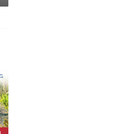
дной груз
В Саратовской
›
итарной
области спасли
щи
косулю,
влен из
застрявшую на л
.
...
:31
20 января, 17:15