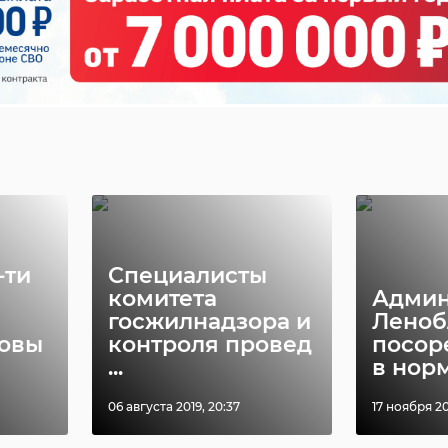
-ти
Специалисты
комитета
Админ
госжилнадзора и
Леноб
новы
контроля провед
посор
...
в норм
06 августа 2019, 20:37
17 ноября 20