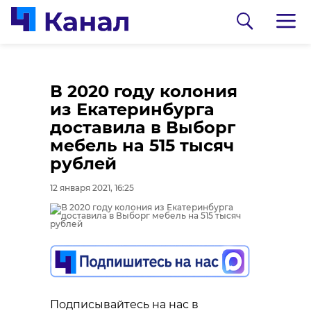
В 2020 году колония
из Екатеринбурга
доставила в Выборг
мебель на 515 тысяч
рублей
12 января 2021, 16:25
0:00
0:00
/ 0:00
/ 0:00
В Гатчинском районе
Сосновоборец
добровольцы
разгадал тайну
реставрируют
могилы на
Подписывайтесь на нас в