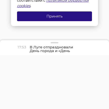
соответствии с
политикой обработки
cookies
.
Принять
17:53
В Луге отпраздновали
День города и «День
детства»