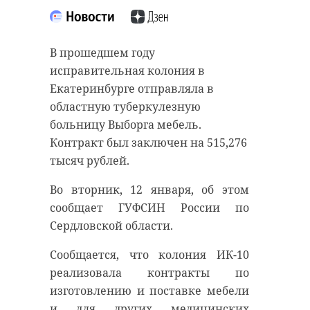
“особняк с
старинном кладбище
привидениями” XIX
и узнал много нового
века
об истории города
В прошедшем году
исправительная колония в
18 августа 2020, 16:53
11 февраля 2020, 14:59
Екатеринбурге отправляла в
областную туберкулезную
больницу Выборга мебель.
Контракт был заключен на 515,276
Подписывайтесь на нас в
Подписывайтесь на нас в
тысяч рублей.
Во вторник, 12 января, об этом
сообщает ГУФСИН России по
Сейчас расчищают рамы, снимают
Руслан Семенченко мечтает,
Сердловской области.
старый слой краски.
чтобы историки-профессионалы
Реставрируют уникальные
больше узнали о жизни Анны. В
Сообщается, что колония ИК-10
витражи в морском стиле.
этом году бельгийские архивы
реализовала контракты по
Впереди шпаклевка дома,
рассекретят документы 100-
изготовлению и поставке мебели
утепление пенькой,
летней давности и, может тогда,
и для других медицинских