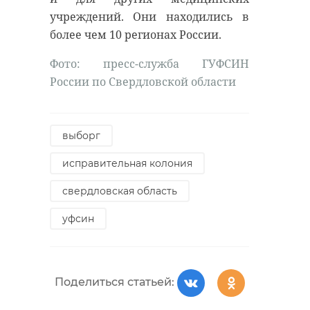
антибиологическая и
удастся узнать, какой была жизнь
учреждений. Они находились в
противопожарная обработка.
Анны Беквор и других бельгийцев
более чем 10 регионах России.
в Сосновом Бору.
Фото: пресс-служба ГУФСИН
России по Свердловской области
гатчинский район
история
сосновый бор
добровольцы
выборг
реставрация
усадьба
Поделиться статьей:
исправительная колония
свердловская область
Поделиться статьей:
уфсин
Поделиться статьей: