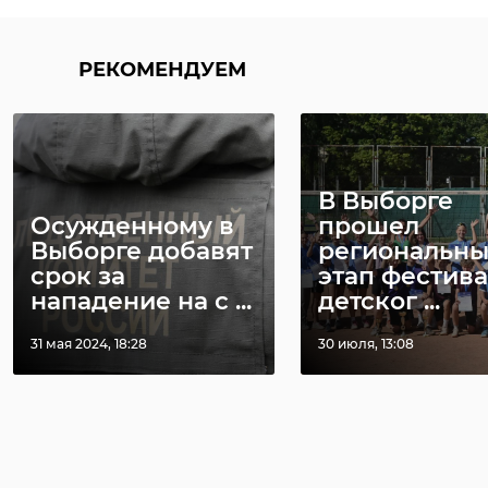
РЕКОМЕНДУЕМ
РЕКОМЕНДУЕМ
В Выборге
Осужденному в
прошел
Выборге добавят
региональн
Хирург из
срок за
этап фестив
Петербурга
Уникальную
нападение на с ...
детског ...
восстанавливает
реликвию XV
старинную финск
века привез
31 мая 2024, 18:28
30 июля, 13:08
...
реставрацию .
24 ноября 2020, 19:15
03 июня, 16:43