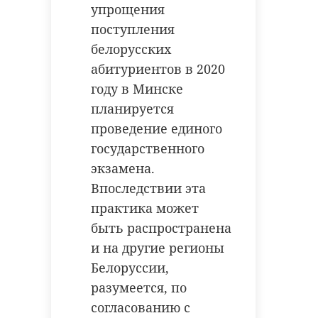
упрощения
поступления
белорусских
абитуриентов в 2020
РЕКОМЕНДУЕМ
году в Минске
планируется
проведение единого
государственного
Хирург из
экзамена.
Петербурга
Уникальную
Впоследствии эта
восстанавливает
реликвию XV
практика может
старинную финск
века привез
быть распространена
...
реставрацию .
и на другие регионы
24 ноября 2020, 19:15
03 июня, 16:43
Белоруссии,
разумеется, по
согласованию с