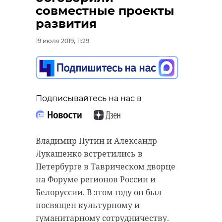
“особняк с
старинном кладбище
совместные проекты
привидениями” XIX
и узнал много нового
развития
века
об истории города
19 июля 2019, 11:29
18 августа 2020, 16:53
11 февраля 2020, 14:59
Подписывайтесь на нас в
Подписывайтесь на нас в
Подписывайтесь на нас в
Владимир Путин и Александр
Сейчас расчищают рамы, снимают
Руслан Семенченко мечтает,
Лукашенко встретились в
старый слой краски.
чтобы историки-профессионалы
Петербурге в Таврическом дворце
Реставрируют уникальные
больше узнали о жизни Анны. В
на Форуме регионов России и
витражи в морском стиле.
этом году бельгийские архивы
Белоруссии. В этом году он был
Впереди шпаклевка дома,
рассекретят документы 100-
посвящен культурному и
утепление пенькой,
летней давности и, может тогда,
гуманитарному сотрудничеству.