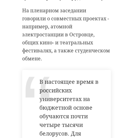
антибиологическая и
удастся узнать, какой была жизнь
На пленарном заседании
противопожарная обработка.
Анны Беквор и других бельгийцев
говорили о совместных проектах -
в Сосновом Бору.
например, атомной
электростанции в Островце,
гатчинский район
общих кино- и театральных
история
сосновый бор
добровольцы
фестивалях, а также студенческом
обмене.
реставрация
усадьба
Поделиться статьей:
В настоящее время в
российских
Поделиться статьей:
университетах на
бюджетной основе
обучаются почти
четыре тысячи
белорусов. Для