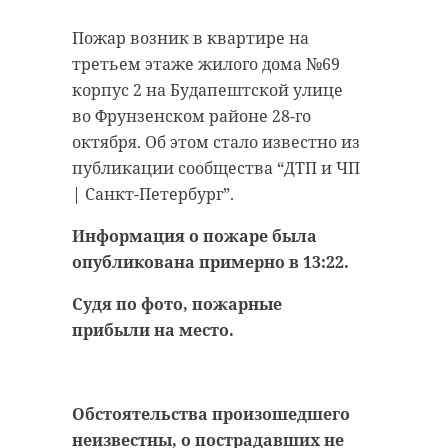
“особняк с
старинном кладбище
Пожар возник в квартире на
привидениями” XIX
и узнал много нового
третьем этаже жилого дома №69
века
об истории города
корпус 2 на Будапештской улице
18 августа 2020, 16:53
11 февраля 2020, 14:59
во Фрунзенском районе 28-го
октября. Об этом стало известно из
публикации сообщества “ДТП и ЧП
| Санкт-Петербург”.
Подписывайтесь на нас в
Подписывайтесь на нас в
Информация о пожаре была
опубликована примерно в 13:22.
Судя по фото, пожарные
Сейчас расчищают рамы, снимают
Руслан Семенченко мечтает,
прибыли на место.
старый слой краски.
чтобы историки-профессионалы
Реставрируют уникальные
больше узнали о жизни Анны. В
витражи в морском стиле.
этом году бельгийские архивы
Впереди шпаклевка дома,
рассекретят документы 100-
Обстоятельства произошедшего
утепление пенькой,
летней давности и, может тогда,
неизвестны, о пострадавших не