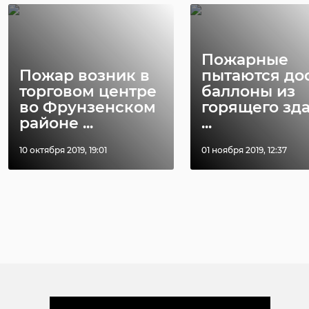
Хирург из
Пожарные
Петербурга
Уникальную
Пожар возник в
пытаются до
восстанавливает
реликвию XV
торговом центре
баллоны из
старинную финск
века привез
во Фрунзенском
горящего зд
...
реставрацию .
районе ...
...
24 ноября 2020, 19:15
03 июня, 16:43
10 октября 2019, 19:01
01 ноября 2019, 12:37