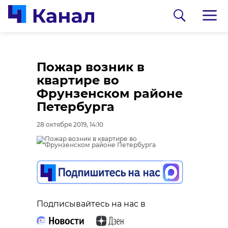
Пожар возник в
квартире во
Фрунзенском районе
Петербурга
28 октября 2019, 14:10
0:00
0:00
/ 0:00
/ 0:00
В Гатчинском районе
Сосновоборец
Подписывайтесь на нас в
добровольцы
разгадал тайну
реставрируют
могилы на