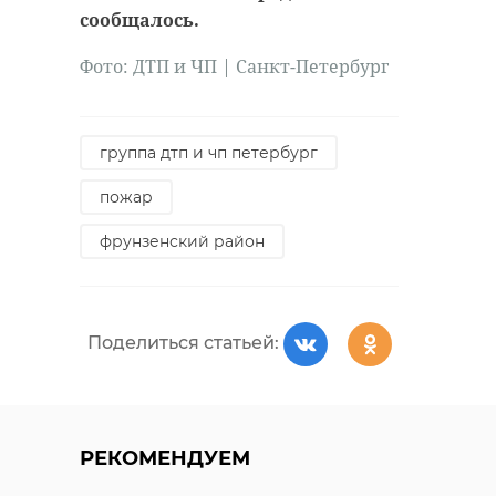
антибиологическая и
удастся узнать, какой была жизнь
сообщалось.
противопожарная обработка.
Анны Беквор и других бельгийцев
Фото:
ДТП и ЧП | Санкт-Петербург
в Сосновом Бору.
гатчинский район
группа дтп и чп петербург
история
сосновый бор
добровольцы
пожар
реставрация
усадьба
фрунзенский район
Поделиться статьей:
Поделиться статьей:
Поделиться статьей:
РЕКОМЕНДУЕМ
РЕКОМЕНДУЕМ