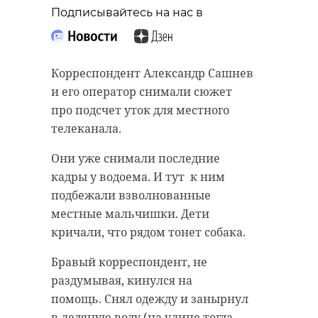
Подписывайтесь на нас в
Корреспондент Александр Сашнев
и его оператор снимали сюжет
про подсчет уток для местного
телеканала.
Они уже снимали последние
кадры у водоема. И тут к ним
подбежали взволнованные
местные мальчишки. Дети
кричали, что рядом тонет собака.
Бравый корреспондент, не
раздумывая, кинулся на
помощь. Снял одежду и занырнул
в ледяную воду (на улице тогда