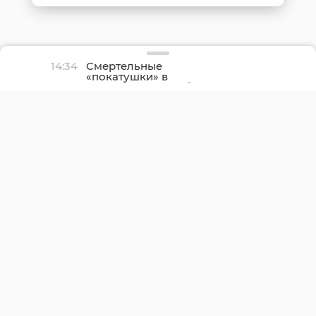
14:34
Смертельные
«покатушки» в
Ленинградской области
погиб пассажир
снегоболотохода