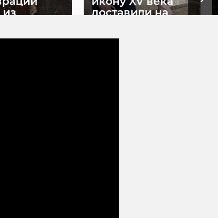
врации
икону XV века
 из
доставили на
рад ...
реставрацию в ...
9
10 июня, 15:30