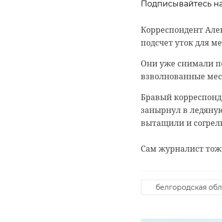
Подписывайтесь на
Корреспондент Але
подсчет уток для м
Они уже снимали по
взволнованные мест
Бравый корреспонде
занырнул в ледяную 
вытащили и согрел
Сам журналист тоже
белгородская обл