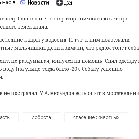
 нас в
ксандр Сашнев и его оператор снимали сюжет про
естного телеканала.
следние кадры у водоема. И тут к ним подбежали
ные мальчишки. Дети кричали, что рядом тонет соба
нт, не раздумывая, кинулся на помощь. Снял одежду 
воду (на улице тогда было -20). Собаку успешно
и.
 не пострадал. У Александра есть опыт в моржевании
асть
доброта
спасение животных