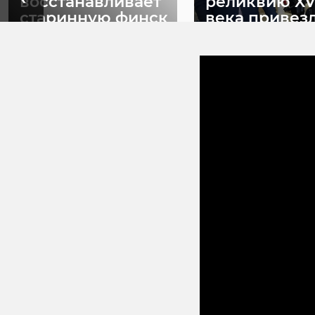
восстанавливает
реликвию XV
старинную финск
века привез
...
реставрацию .
24 ноября 2020, 19:15
03 июня, 16:43