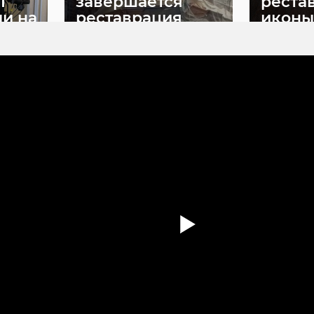
I
завершается
реста
ли на
реставрация
иконы
..
Водонапо ...
Ленинг
10 июня, 07:58
10 июня, 11:3