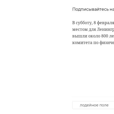
Подписывайтесь на
Подписывайтесь на
Подписывайтесь на
В субботу, 8 февра
местом для Ленингр
Сейчас расчищают 
Руслан Семенченко
вышли около 800 ле
уникальные витраж
о жизни Анны. В эт
комитета по физиче
пенькой, антибиоло
летней давности и,
Беквор и других бе
гатчинский райо
история
усадьба
лодейное поле