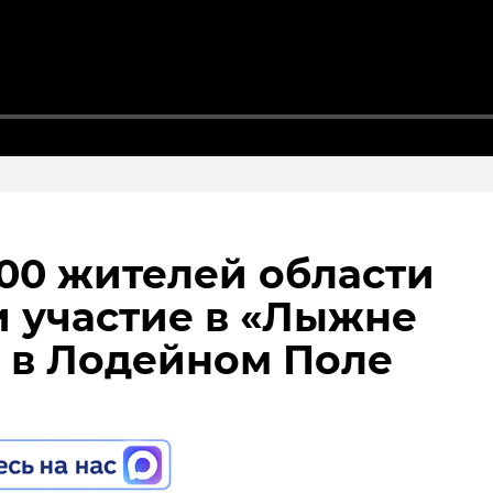
00 жителей области
нском районе
борец разгадал тайну
 участие в «Лыжне
льцы реставрируют
на старинном
 в Лодейном Поле
к с привидениями” XI
е и узнал много ново
рии города