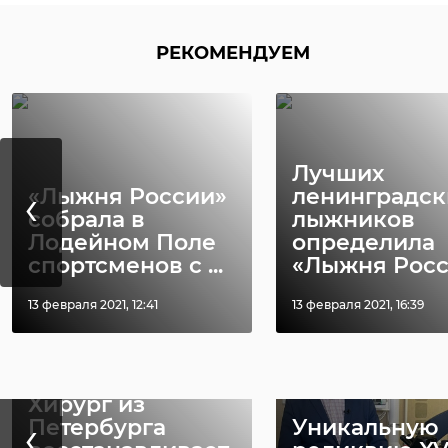
РЕКОМЕНДУЕМ
Лучших
‹
«Лыжня России»
ленинградск
собрала в
лыжников
Лодейном Поле
определила
спортсменов с ...
«Лыжня Рос
РЕКОМЕНДУЕМ
13 февраля 2021, 12:41
13 февраля 2021, 16:39
Хирург из
‹
Петербурга
Уникальную