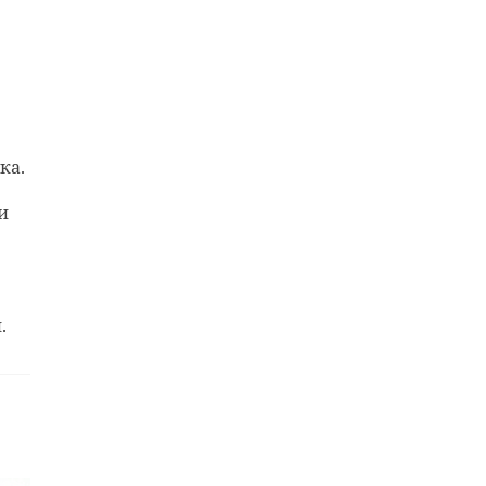
ка.
и
.