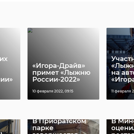
их
Участ
«Игора-Драйв»
«Лыжн
примет «Лыжню
на ав
сии»
России-2022»
«Игора
10 февраля 2022, 09:15
11 февраля 2
В Приоратском
В Мин
парке
оцени