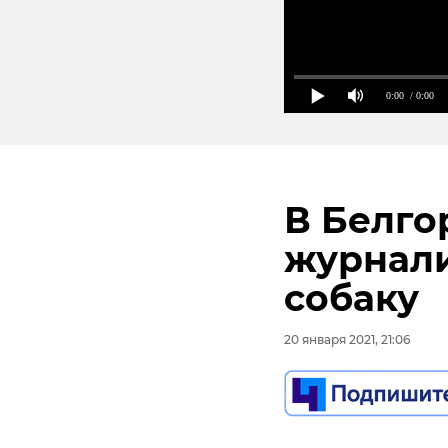
0:00
/ 0:00
В Белго
журнали
собаку
20 января 2021, 21:06