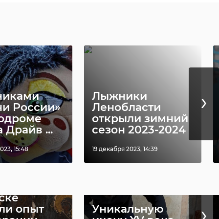
›
никами
Лыжники
и России»
Ленобласти
тодроме
открыли зимний
 Драйв ...
сезон 2023-2024
023, 15:48
19 декабря 2023, 14:39
ске
›
ли опыт
Уникальную