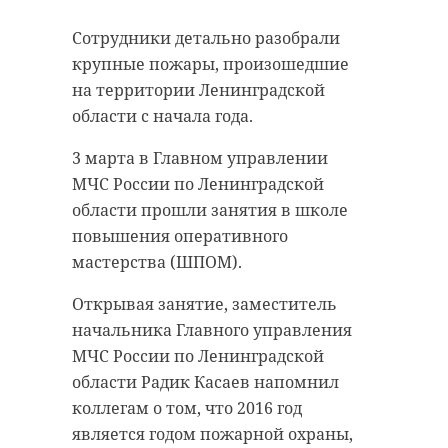
старинном кладбище
прорыва "Линии
Сотрудники детально разобрали
и узнал много нового
Маннергейма"
крупные пожары, произошедшие
об истории города
11 февраля 2020, 14:55
на территории Ленинградской
11 февраля 2020, 14:59
области с начала года.
3 марта в Главном управлении
МЧС России по Ленинградской
Подписывайтесь на нас в
области прошли занятия в школе
Подписывайтесь на нас в
повышения оперативного
мастерства (ШПОМ).
Самой зрелищной частью стала
Открывая занятие, заместитель
Руслан Семенченко мечтает,
демонстрация основных
начальника Главного управления
чтобы историки-профессионалы
наступательных элементов
МЧС России по Ленинградской
больше узнали о жизни Анны. В
Красной Армии, рукопашный бой
области Радик Касаев напомнил
этом году бельгийские архивы
и штурм укрепленных
коллегам о том, что 2016 год
рассекретят документы 100-
сооружений.
является годом пожарной охраны,
летней давности и, может тогда,