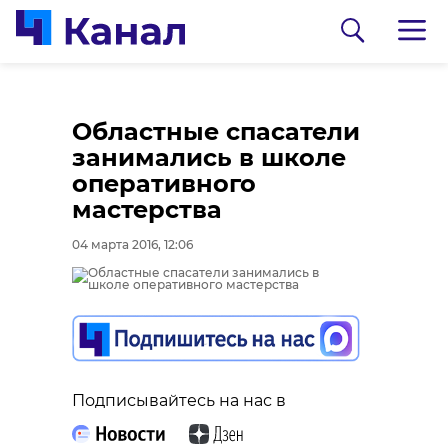
Областные спасатели
занимались в школе
оперативного
мастерства
04 марта 2016, 12:06
0:00
0:00
/ 0:00
/ 0:00
Сосновоборец
В Каменке
Подписывайтесь на нас в
разгадал тайну
состоялась
могилы на
реконструкция