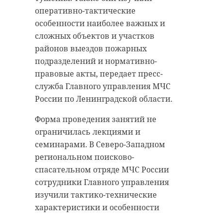
Матное
оперативно-тактические
Как управлять
оскорблени
особенности наиболее важных и
олимпийскими
учителя
сложных объектов и участков
чемпионами и что
обернулось
районов выездов пожарных
ждать от ...
жительнице Со
подразделений и нормативно-
28 ноября 2019, 13:49
18 июня, 17:09
правовые акты, передает пресс-
служба Главного управления МЧС
России по Ленинградской области.
Форма проведения занятий не
ограничилась лекциями и
семинарами. В Северо-Западном
региональном поисково-
спасательном отряде МЧС России
сотрудники Главного управления
изучили тактико-технические
характеристики и особенности