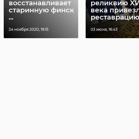
восстанавливает
реликвию XV
старинную финск
века привез
...
реставрацию .
24 ноября 2020, 19:15
03 июня, 16:43