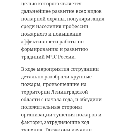
целью которого является
удастся узнать, какой была жизнь
дальнейшее развитие всех видов
Анны Беквор и других бельгийцев
военно-историческая
реконструкция
пожарной охраны, популяризация
в Сосновом Бору.
каменка
среди населения профессии
пожарного и повышение
линия маннергейма
эффективности работы по
история
сосновый бор
формированию и развитию
традиций МЧС России.
Поделиться статьей:
В ходе мероприятия сотрудники
Поделиться статьей:
детально разобрали крупные
пожары, произошедшие на
территории Ленинградской
области с начала года, и обсудили
РЕКОМЕНДУЕМ
положительные стороны
организации тушения пожаров и
факторы, затрудняющие ход
тушения. Также они изучили