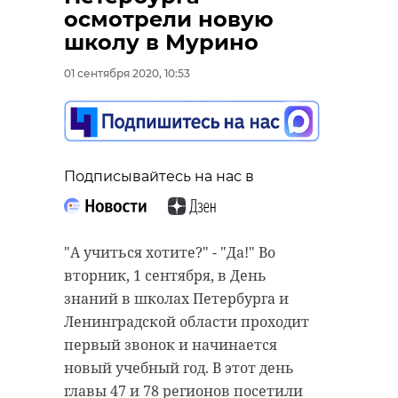
“особняк с
старинном кладбище
осмотрели новую
привидениями” XIX
и узнал много нового
школу в Мурино
века
об истории города
01 сентября 2020, 10:53
18 августа 2020, 16:53
11 февраля 2020, 14:59
Подписывайтесь на нас в
Подписывайтесь на нас в
Подписывайтесь на нас в
"А учиться хотите?" - "Да!" Во
Сейчас расчищают рамы, снимают
Руслан Семенченко мечтает,
вторник, 1 сентября, в День
старый слой краски.
чтобы историки-профессионалы
знаний в школах Петербурга и
Реставрируют уникальные
больше узнали о жизни Анны. В
Ленинградской области проходит
витражи в морском стиле.
этом году бельгийские архивы
первый звонок и начинается
Впереди шпаклевка дома,
рассекретят документы 100-
новый учебный год. В этот день
утепление пенькой,
летней давности и, может тогда,
главы 47 и 78 регионов посетили