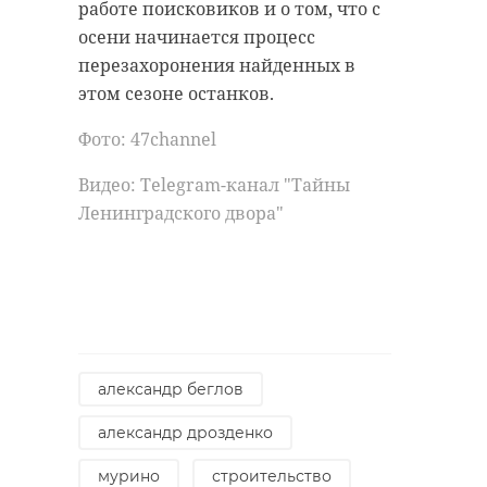
работе поисковиков и о том, что с
осени начинается процесс
перезахоронения найденных в
Хирург из
этом сезоне останков.
Петербурга
Уникальную
восстанавливает
реликвию XV
Фото: 47channel
старинную финск
века привез
...
реставрацию .
Видео: Telegram-канал "Тайны
Ленинградского двора"
24 ноября 2020, 19:15
03 июня, 16:43
александр беглов
александр дрозденко
мурино
строительство