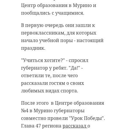
антибиологическая и
удастся узнать, какой была жизнь
Центр образования в Мурино и
противопожарная обработка.
Анны Беквор и других бельгийцев
пообщались с учащимися.
в Сосновом Бору.
В первую очередь они зашли к
первоклассникам, для которых
гатчинский район
начало учебной поры - настоящий
история
сосновый бор
добровольцы
праздник.
реставрация
усадьба
"Учиться хотите?" - спросил
Поделиться статьей:
губернатор у ребят. "Да!" -
ответили те, после чего
рассказали гостям о своих
Поделиться статьей:
любимых видах спорта.
После этого в Центре образования
№4 в Мурино губернаторы
РЕКОМЕНДУЕМ
совместно провели "Урок Победы".
Глава 47 региона
рассказал
о