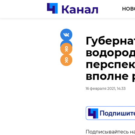
НОВ
Губерна
Губерна
водород
предста
перспек
конфер
вполне 
сотрудн
Герман
16 февраля 2021, 14:33
16 февраля 2021, 14:03
Подписывайтесь на