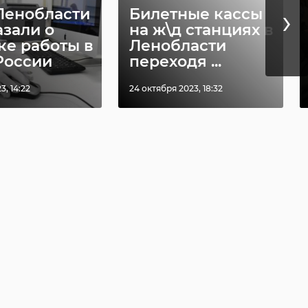
›
енобласти
Билетные кассы
азали о
на ж\д станциях в
ке работы в
Ленобласти
России
переходя ...
, 14:22
24 октября 2023, 18:32