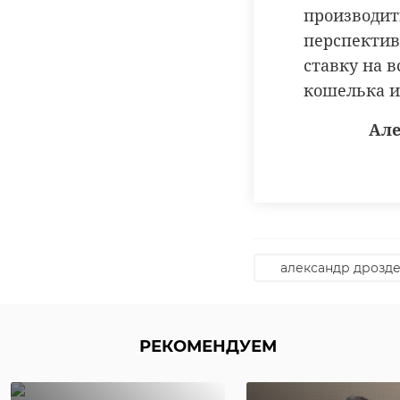
работают 8
производит
разветвлён
перспектив
производст
ставку на в
это та пер
кошелька и
будущее
Але
Але
Глава 47 региона т
александр дрозд
"единого окна" с и
недавно в регионе
РЕКОМЕНДУЕМ
Мы предлаг
минимальны