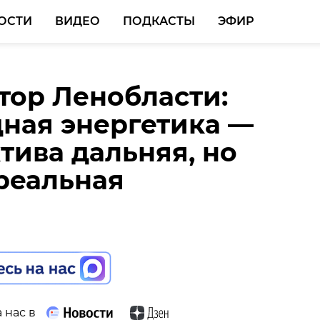
ОСТИ
ВИДЕО
ПОДКАСТЫ
ЭФИР
тор Ленобласти:
тор Ленобласти
ная энергетика —
вил субъекты РФ на
тива дальняя, но
енции по
реальная
ичеству России и
ии
 нас в