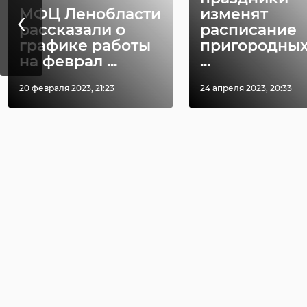
‹
александр дрозд
МФЦ Ленобласти
изменят
рассказали о
расписание
графике работы
пригородных
на феврал ...
...
20 февраля 2023, 21:23
24 апреля 2023, 20:33