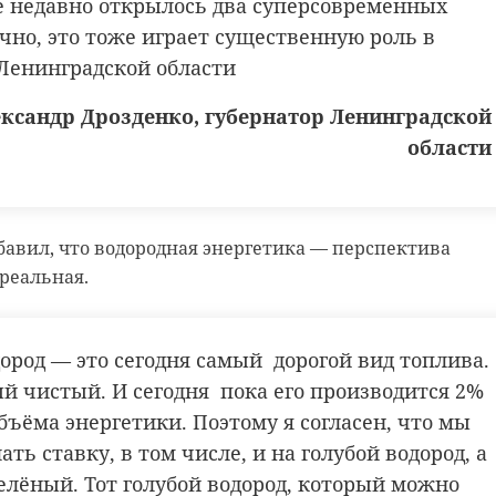
де недавно открылось два суперсовременных
 сама Ленинградская область. Сейчас мы ведём
ечно, это тоже играет существенную роль в
и о гидроустановках. Поэтому — да,
Ленинградской области
ство возможно. Да и ещё раз да
ксандр Дрозденко, губернатор Ленинградской
ксандр Дрозденко, губернатор Ленинградской
области
области
обавил, что водородная энергетика — перспектива
ет импортировать традиционные энергоносители из
 реальная.
отке активно участвует и Ленинградская область.
гион связывает и со сферой производства водорода.
дород — это сегодня самый дорогой вид топлива.
ый чистый. И сегодня пока его производится 2%
 все возможности стать площадкой для создания
бъёма энергетики. Поэтому я согласен, что мы
ия пилотных проектов по производству
ть ставку, в том числе, и на голубой водород, а
дорода. В Ленинградской области уже сегодня
зелёный. Тот голубой водород, который можно