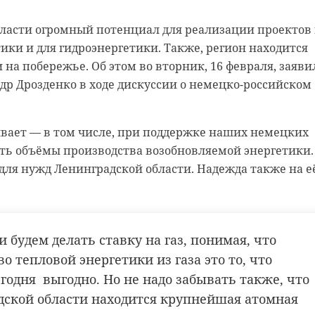
 нас в
бласти огромный потенциал для реализации проектов 
ики и для гидроэнергетики. Также, регион находится
сть довольно привлекательна для инвесторов из
 на побережье. Об этом во вторник, 16 февраля, заяви
ичество в энергетической сферы имеет значительные
др Дрозденко в ходе дискуссии о немецко-российском
м во вторник, 16 февраля, рассказали в ходе
ратегическому сотрудничеству между странами.
ывает — в том числе, при поддержке наших немецких
 и минигидроэлектростанции: для Ленобласти и
ть объёмы производства возобновляемой энергетики.
ий это - перспективное направление. Прежде всего, 
для нужд Ленинградской области. Надежда также на е
сферных технологий.
нкретный пример: уже сегодня компания
 будем делать ставку на газ, понимая, что
 площадке в Ленинградской области производит
о тепловой энергетики из газа это то, что
 ветроустановок. В 2019 году они были
годня выгодно. Но не надо забывать также, что
 в Ростовскую область. В конце прошлого года
дской области находится крупнейшая атомная
кий полуостров. В этом году заказчиком