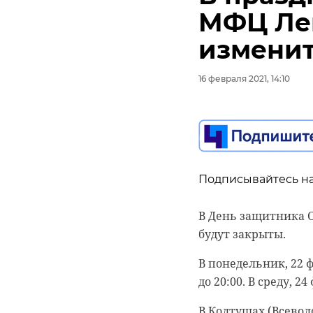
для энергетики и др
МФЦ Ле
Германию остаётся
изменит
федеральной земли
16 февраля 2021, 14:10
Несмотря н
мир, Росси
в разных с
принимают 
а также об
Подписывайтесь на
нейтрально
В День защитника О
будут закрыты.
В понедельник, 22 
до 20:00. В среду, 
В конце 2020 года 
В Колтушах (Всевол
индустрии. В соот