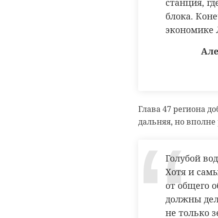
станция, г
выступит и
блока. Кон
переговоры 
экономике 
сотрудниче
Але
Але
Глава 47 региона д
Германия продолжа
дальняя, но вполне
России. В их разраб
Большие амбиции ре
Голубой во
Хотя и сам
У нас есть
от общего о
и применен
должны дела
зелёного во
не только 