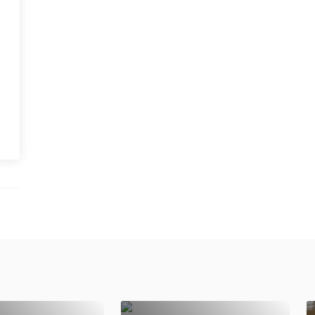
оты
 И