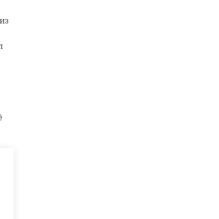
из
л
с
ё