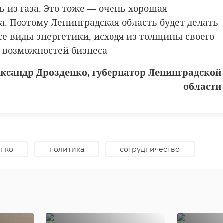
 гидроэлетростанций. У нас очень хорошая
ь из газа. Это тоже — очень хорошая
ная сеть каскадов рек. И конечно же
а. Поэтому Ленинградская область будет делать
во зелёного водорода из гидроэлектроэнергии —
се виды энергетики, исходя из толщины своего
спектива, с которой мы связываем ближайшее
 возможностей бизнеса
ксандр Дрозденко, губернатор Ленинградской
ксандр Дрозденко, губернатор Ленинградской
области
области
акже напомнил, что в Ленобласти создана система раб
енко
политика
сотрудничество
нвесторами через Агентство экономического развития.
 приняли решение расширить количество льгот.
аем нулевые ставки по налогу на имущество,
е ставки по налогу на прибыль на период