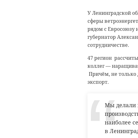
Подписывайтесь на
У Ленинградской о
сферы ветроэнергет
Ленинградская обла
рядом с Евросоюзу и
Германии. Сотрудн
губернатор Алексан
перспективы. Об это
сотрудничестве.
конференции по ст
47 регион рассчит
Ветропарки, макро-
коллег — наращива
заграничных компан
Причём, не только 
точки зрения тран
экспорт.
Приведу ко
Мы делали и
Siemens на
производств
гондолы для
наиболее се
поставлены
в Ленингра
— на Кольс