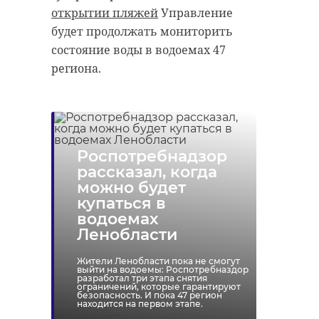
открытии пляжей
Управление
будет продолжать мониторить
состояние воды в водоемах 47
региона.
Роспотребнадзор
рассказал, когда
можно будет
купаться в
водоемах
Ленобласти
Жители Ленобласти пока не смогут
выйти на водоемы: Роспотребназдор
разработал три этапа снятия
ограничений, которые гарантируют
безопасность. И пока 47 регион
находится на первом этапе.