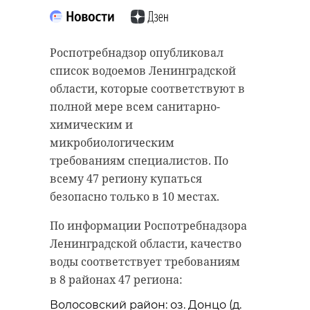
старинном кладбище
прорыва "Линии
и узнал много нового
Маннергейма"
об истории города
Роспотребнадзор опубликовал
11 февраля 2020, 14:55
список водоемов Ленинградской
11 февраля 2020, 14:59
области, которые соответствуют в
полной мере всем санитарно-
химическим и
Подписывайтесь на нас в
микробиологическим
Подписывайтесь на нас в
требованиям специалистов. По
всему 47 региону купаться
Самой зрелищной частью стала
безопасно только в 10 местах.
Руслан Семенченко мечтает,
демонстрация основных
По информации Роспотребнадзора
чтобы историки-профессионалы
наступательных элементов
Ленинградской области, качество
больше узнали о жизни Анны. В
Красной Армии, рукопашный бой
воды соответствует требованиям
этом году бельгийские архивы
и штурм укрепленных
в 8 районах 47 региона:
рассекретят документы 100-
сооружений.
летней давности и, может тогда,
Волосовский район: оз. Донцо (д.