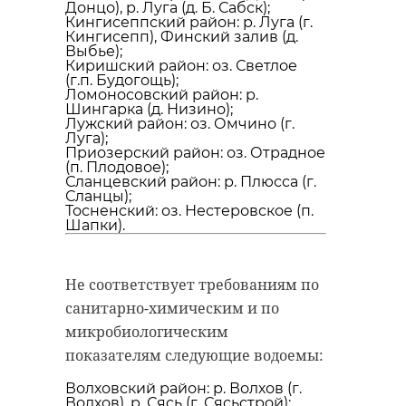
Донцо), р. Луга (д. Б. Сабск);
удастся узнать, какой была жизнь
Кингисеппский район: р. Луга (г.
Анны Беквор и других бельгийцев
Кингисепп), Финский залив (д.
военно-историческая
реконструкция
Выбье);
в Сосновом Бору.
Киришский район: оз. Светлое
каменка
(г.п. Будогощь);
Ломоносовский район: р.
Шингарка (д. Низино);
линия маннергейма
Лужский район: оз. Омчино (г.
история
сосновый бор
Луга);
Приозерский район: оз. Отрадное
(п. Плодовое);
Сланцевский район: р. Плюсса (г.
Поделиться статьей:
Сланцы);
Тосненский: оз. Нестеровское (п.
Поделиться статьей:
Шапки).
Не соответствует требованиям по
санитарно-химическим и по
микробиологическим
показателям следующие водоемы:
Волховский район: р. Волхов (г.
Волхов), р. Сясь (г. Сясьстрой);