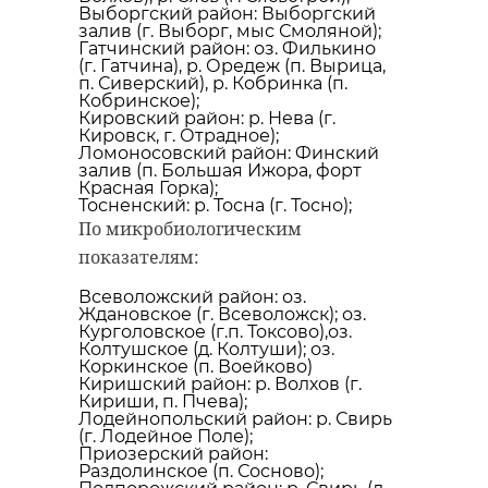
Выборгский район: Выборгский
залив (г. Выборг, мыс Смоляной);
Гатчинский район: оз. Филькино
(г. Гатчина), р. Оредеж (п. Вырица,
РЕКОМЕНДУЕМ
п. Сиверский), р. Кобринка (п.
Кобринское);
Кировский район: р. Нева (г.
Кировск, г. Отрадное);
Ломоносовский район: Финский
залив (п. Большая Ижора, форт
Красная Горка);
Тосненский: р. Тосна (г. Тосно);
Как управлять
В Сосновом 
По микробиологическим
олимпийскими
нашли птенц
показателям:
чемпионами и что
крохаля и
ждать от ...
вернули их в .
Всеволожский район: оз.
Ждановское (г. Всеволожск)
;
оз.
Курголовское (г.п. Токсово),оз.
28 ноября 2019, 13:49
07 июня, 18:05
Колтушское (д. Колтуши); оз.
Коркинское (п. Воейково)
Киришский район: р. Волхов (г.
Кириши
,
п. Пчева
)
;
Лодейнопольский район: р. Свирь
(г. Лодейное Поле);
Приозерский район:
Раздолинское (п. Сосново)
;