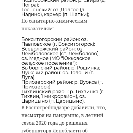
Подпорожский район: р. Свирь (д.
Погра);
Тосненский: оз. Долгое (д.
Надино), карьер (п. Шапки);
По санитарно-химическим
показателям:
Бокситогорский район: оз.
Павловское (г. Бокситогорск);
Всеволожский район: оз.
Лемболовское (ст. Лемболово),
оз. Медное (МО "Юкковское
сельское поселение");
Выборгский район: р. Рощинка;
Лужский район: оз. Толони (г.
Луга);
Приозерский район: р. Вуокса (г.
Приозерск);
Тихвинский район: р. Тихвинка (г.
Тихвин, 1 микрорайон), оз.
Царицыно (п. Царицыно).
В Роспотребнадзоре добавили, что,
несмотря на пандемию, в летний
сезон 2020 года
до решения
губернатора Ленобласти об