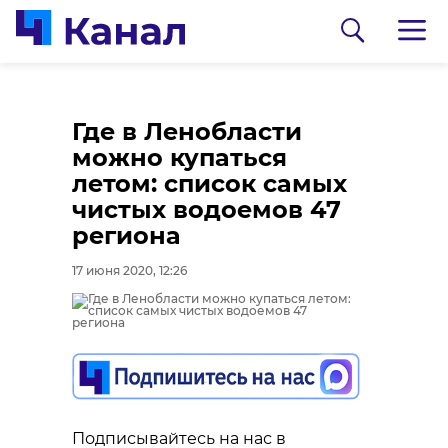
Где в Ленобласти
можно купаться
летом: список самых
чистых водоемов 47
региона
17 июня 2020, 12:26
0:00
0:00
/ 0:00
/ 0:00
Сосновоборец
В Каменке
разгадал тайну
состоялась
могилы на
реконструкция
Подписывайтесь на нас в