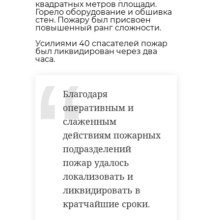
квадратных метров площади.
удастся узнать, какой была жизнь
Горело оборудование и обшивка
Анны Беквор и других бельгийцев
стен. Пожару был присвоен
военно-историческая
реконструкция
повышенный ранг сложности.
в Сосновом Бору.
каменка
Усилиями 40 спасателей пожар
был ликвидирован через два
часа.
линия маннергейма
история
сосновый бор
Благодаря
Поделиться статьей:
оперативным и
Поделиться статьей:
слаженным
действиям пожарных
подразделений
пожар удалось
локализовать и
ликвидировать в
кратчайшие сроки.