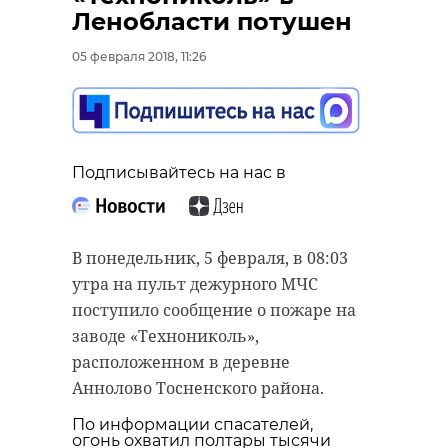
старинном кладбище
прорыва "Линии
Ленобласти потушен
и узнал много нового
Маннергейма"
05 февраля 2018, 11:26
об истории города
11 февраля 2020, 14:55
11 февраля 2020, 14:59
Подписывайтесь на нас в
Подписывайтесь на нас в
Подписывайтесь на нас в
В понедельник, 5 февраля, в 08:03
Самой зрелищной частью стала
утра на пульт дежурного МЧС
Руслан Семенченко мечтает,
демонстрация основных
поступило сообщение о пожаре на
чтобы историки-профессионалы
наступательных элементов
заводе «Технониколь»,
больше узнали о жизни Анны. В
Красной Армии, рукопашный бой
расположенном в деревне
этом году бельгийские архивы
и штурм укрепленных
Аннолово Тосненского района.
рассекретят документы 100-
сооружений.
По информации спасателей,
летней давности и, может тогда,
огонь охватил полтары тысячи