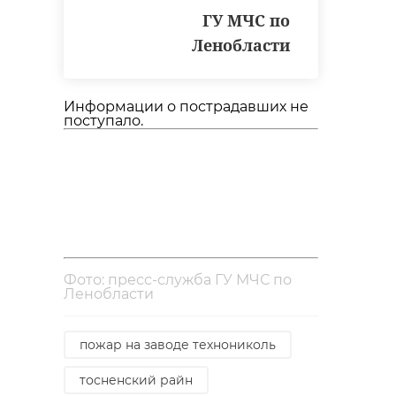
ГУ МЧС по
Ленобласти
РЕКОМЕНДУЕМ
Информации о пострадавших не
поступало.
Как управлять
В Сосновом 
олимпийскими
нашли птенц
чемпионами и что
крохаля и
ждать от ...
вернули их в .
Фото: пресс-служба ГУ МЧС по
28 ноября 2019, 13:49
07 июня, 18:05
Ленобласти
пожар на заводе технониколь
тосненский райн