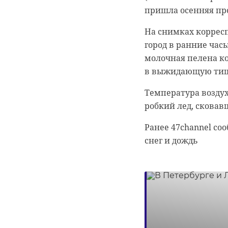
пришла осенняя пр
На снимках корресп
город в ранние часы
молочная пелена к
0:00
0:00
/ 0:00
/ 0:00
в выжидающую ти
Температура воздух
робкий лед, сковав
В Белго
В Гатчи
Ранее 47channel со
снег и дождь
журнали
доброво
собаку
“особня
века
20 января 2021, 21:06
18 августа 2020, 16:53