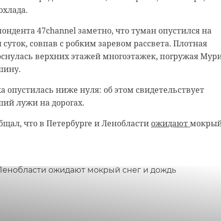
охлада.
ондента 47channel заметно, что туман опустился на
 суток, совпав с робким заревом рассвета. Плотная
оснулась верхних этажей многоэтажек, погружая Мур
шину.
а опустилась ниже нуля: об этом свидетельствует
ший лужи на дорогах.
родской области
нском районе
общал, что в Петербурге и Ленобласти
ожидают
мокры
ст спас тонущую
льцы реставрируют
к с привидениями” XI