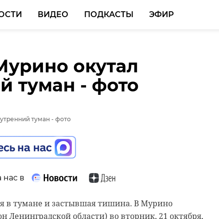
ОСТИ
ВИДЕО
ПОДКАСТЫ
ЭФИР
Мурино окутал
й туман - фото
 нас в
ия в тумане и застывшая тишина. В Мурино
н Ленинградской области) во вторник, 21 октября,