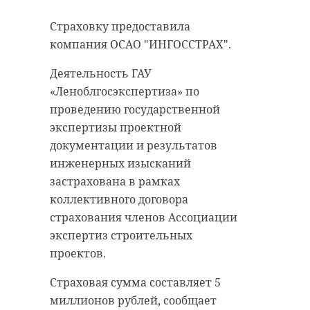
“особняк с
старинном кладбище
Страховку предоставила
привидениями” XIX
и узнал много нового
компания ОСАО "ИНГОССТРАХ".
века
об истории города
Деятельность ГАУ
18 августа 2020, 16:53
11 февраля 2020, 14:59
«Леноблгосэкспертиза» по
проведению государственной
экспертизы проектной
документации и результатов
Подписывайтесь на нас в
Подписывайтесь на нас в
инженерных изысканий
застрахована в рамках
коллективного договора
Сейчас расчищают рамы, снимают
Руслан Семенченко мечтает,
страхования членов Ассоциации
старый слой краски.
чтобы историки-профессионалы
экспертиз строительных
Реставрируют уникальные
больше узнали о жизни Анны. В
проектов.
витражи в морском стиле.
этом году бельгийские архивы
Страховая сумма составляет 5
Впереди шпаклевка дома,
рассекретят документы 100-
миллионов рублей, сообщает
утепление пенькой,
летней давности и, может тогда,