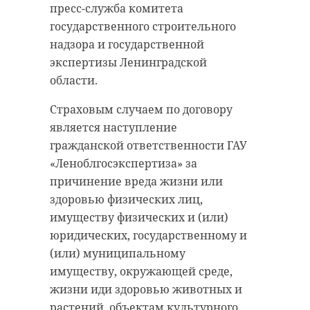
пресс-служба комитета
антибиологическая и
удастся узнать, какой была жизнь
государственного строительного
противопожарная обработка.
Анны Беквор и других бельгийцев
надзора и государственной
в Сосновом Бору.
экспертизы Ленинградской
области.
гатчинский район
история
сосновый бор
Страховым случаем по договору
добровольцы
является наступление
реставрация
усадьба
гражданской ответственности ГАУ
Поделиться статьей:
«Леноблгосэкспертиза» за
причинение вреда жизни или
здоровью физических лиц,
Поделиться статьей:
имуществу физических и (или)
юридических, государственному и
(или) муниципальному
имуществу, окружающей среде,
жизни иди здоровью животных и
растений, объектам культурного