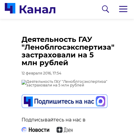
Деятельность ГАУ
"Леноблгосэкспертиза"
застраховали на 5
млн рублей
12 февраля 2016, 17:54
0:00
0:00
/ 0:00
/ 0:00
В Гатчинском районе
Сосновоборец
Подписывайтесь на нас в
добровольцы
разгадал тайну
реставрируют
могилы на