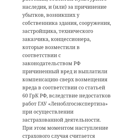
наследия, и (или) за причинение
убытков, возникших у
собственника здания, сооружения,
застройщика, технического
РЕКОМЕНДУЕМ
заказчика, концессионера,
которые возместили в
соответствии с
законодательством РФ
причиненный вред и выплатили
Хирург из
компенсацию сверх возмещения
Петербурга
Уникальную
восстанавливает
реликвию XV
вреда в соответствии со статьей
старинную финск
века привез
60 ГрК РФ, вследствие недостатков
...
реставрацию .
работ ГАУ «Леноблгосэкспертиза»
при осуществлении
24 ноября 2020, 19:15
03 июня, 16:43
застрахованной деятельности.
При этом моментом наступление
страхового случая считается