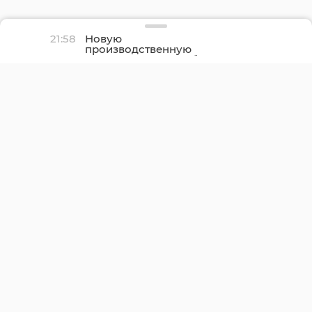
21:58
Новую
производственную
площадку птицефабрики
«Роскар» в Выборгском
районе подключили к
газу