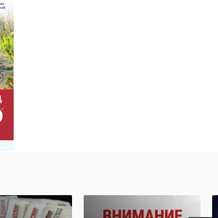
дной груз
В Саратовской
›
итарной
области спасли
щи
косулю,
влен из
застрявшую на л
.
...
:31
20 января, 17:15