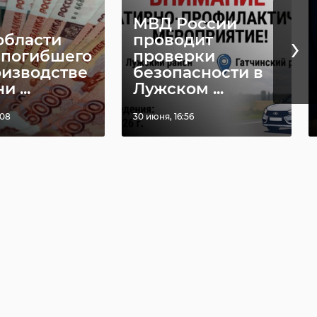
МВД России
›
области
проводит
 погибшего
проверки
оизводстве
безопасности в
 ...
Лужском ...
:08
30 июня, 16:56