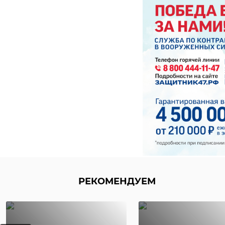
РЕКОМЕНДУЕМ
В Белгородской
‹
области
Храбрый мо
сотрудники МЧС
человек спа
пришли на помо
несколько
...
человек из го 
13 января 2020, 17:07
07 декабря 2021, 12:24
РЕКОМЕНДУЕМ