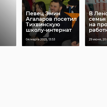
Певец Эмин
В Лен
Агаларов посетил
семья
Тихвинскую
на пр
школу-интернат
работни
04 марта 2025, 13:53
29 июня, 20