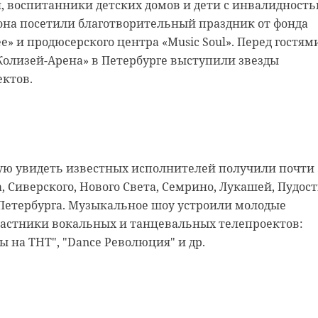
, воспитанники детских домов и дети с инвалидност
она посетили благотворительный праздник от фонда
е» и продюсерского центра «Music Soul». Перед гостям
Колизей-Арена» в Петербурге выступили звезды
ектов.
ю увидеть известных исполнителей получили почти 
родской области
нском районе
, Сиверского, Нового Света, Семрино, Лукашей, Пудост
ст спас тонущую
льцы реставрируют
-Петербурга. Музыкальное шоу устроили молодые
частники вокальных и танцевальных телепроектов:
к с привидениями” XI
цы на ТНТ", "Dance Революция" и др.