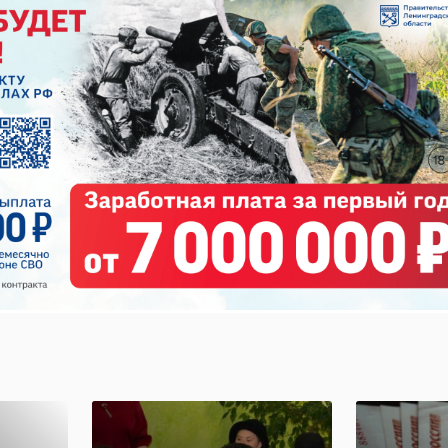
Очере
лодой
В Петербурге из
гуман
с
огня вынесли
помо
кота Бари.
отпра
...
Хозяйка приш ...
Лено ..
20 июня 2024, 12:30
17 января, 16