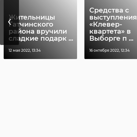
Средства с
‹
Жительницы
выступления
Гатчинского
«Клевер-
района вручили
квартета» в
сладкие подарк ...
Выборге п ...
12 мая 2022, 13:34
16 октября 2022, 12:34