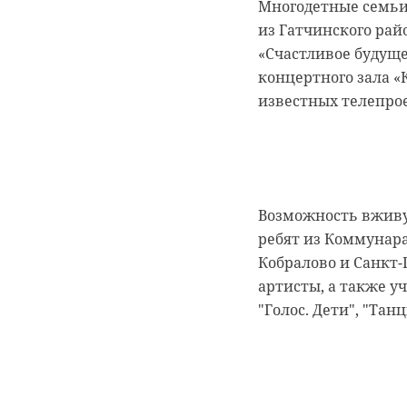
Многодетные семьи
из Гатчинского рай
«Счастливое будуще
концертного зала «
известных телепро
0:00
0:00
/ 0:00
/ 0:00
Возможность вживу
В Белго
В Гатчи
ребят из Коммунара
журнали
доброво
Кобралово и Санкт
артисты, а также у
собаку
“особня
"Голос. Дети", "Тан
века
20 января 2021, 21:06
18 августа 2020, 16:53