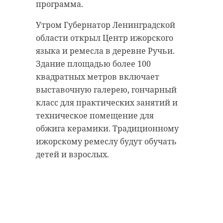
программа.
антибиологическая и
удастся узнать, какой была жизнь
противопожарная обработка.
Анны Беквор и других бельгийцев
Утром Губернатор Ленинградской
в Сосновом Бору.
области открыл Центр ижорского
языка и ремесла в деревне Ручьи.
гатчинский район
Здание площадью более 100
история
сосновый бор
квадратных метров включает
добровольцы
выставочную галерею, гончарный
реставрация
усадьба
класс для практических занятий и
Поделиться статьей:
техническое помещение для
обжига керамики. Традиционному
ижорскому ремеслу будут обучать
Поделиться статьей:
детей и взрослых.