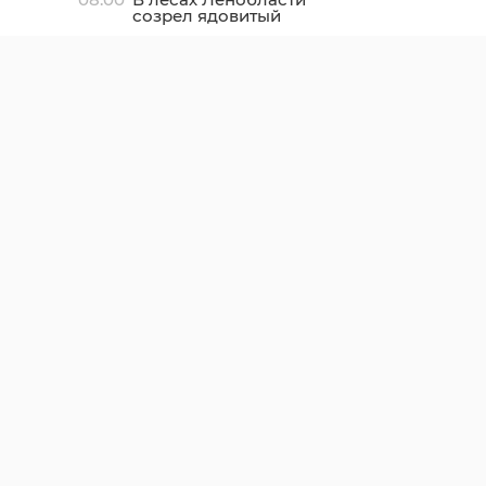
созрел ядовитый
вороний глаз