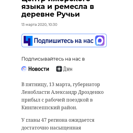
“особняк с
старинном кладбище
языка и ремесла в
привидениями” XIX
и узнал много нового
деревне Ручьи
века
об истории города
13 марта 2020, 10:30
18 августа 2020, 16:53
11 февраля 2020, 14:59
Подписывайтесь на нас в
Подписывайтесь на нас в
Подписывайтесь на нас в
В пятницу, 13 марта, губернатор
Сейчас расчищают рамы, снимают
Руслан Семенченко мечтает,
Ленобласти Александр Дрозденко
старый слой краски.
чтобы историки-профессионалы
прибыл с рабочей поездкой в
Реставрируют уникальные
больше узнали о жизни Анны. В
Кингисеппский район.
витражи в морском стиле.
этом году бельгийские архивы
У главы 47 региона ожидается
Впереди шпаклевка дома,
рассекретят документы 100-
достаточно насыщенная
утепление пенькой,
летней давности и, может тогда,