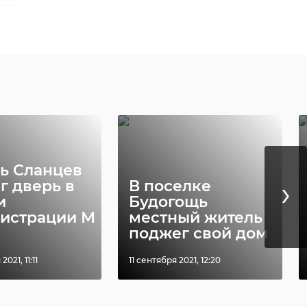
же
ь Сланцев
›
г дверь в
В поселке
и
Будогощь
истрации М
местный житель
поджег свой дом
021, 11:11
11 сентября 2021, 12:20