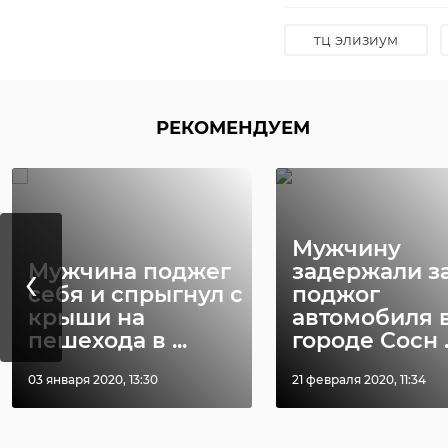
должна быть сухая. 
обращайте внимание
тц элизиум
годности.
РЕКОМЕНДУЕМ
Мужчину
‹
Мужчина поджег
задержали з
себя и спрыгнул с
поджог
крыши на
автомобиля 
пешехода в ...
городе Сосн ..
03 января 2020, 13:30
21 февраля 2020, 11:34