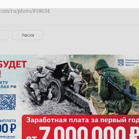
.com/ru/photo/818634
 губернатора и правительства Ленинградской области
пасха
одарское
лужский район