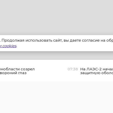
s. Продолжая использовать сайт, вы даете согласие на о
 cookies
.
енобласти созрел
07:38
На ЛАЭС-2 нача
вороний глаз
защитную оболо