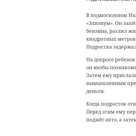
В понедельник, 14 
выездной – акушер-
В подмосковном На
выбору продуктов.
Глава Комздрава Ле
«Элизиум». Он зашё
Необходимо провер
первичного звена з
бензина, разлил жи
ровными, гладкими
это задача первост
квадратных метров.
следует покупать я
сжатые сроки, что
Подростка задержал
холодильнике. Пере
качественную медп
На допросе ребенок 
амбулаториях и ФА
Диетические яйца хр
он якобы познакоми
более 12 дней. Варе
Затем ему прислали
"Модульная
вымышленным предл
Творог должен быть
уменьшить 
деньги.
кислым запахом. Н
качества. 
должна быть мягко
Когда подросток от
функционал
условия изготовле
Перед этим ему пер
и комфортн
поджёг авто, а зате
Покупая куличи, лу
— отметил
натуральных ингред