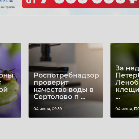
За не
йоны
Роспотребнадзор
Петер
с
проверит
Леноб
ой
качество воды в
клещи
Сертолово п ...
...
04 июня, 09:59
04 июня, 13: