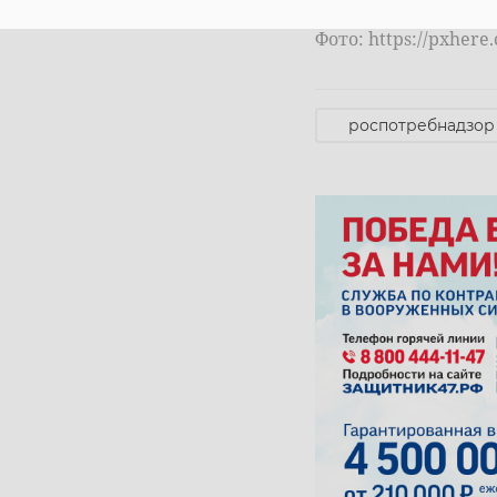
Фото: https://pxhere
Фото: пресс-служба
роспотребнадзор
фап
вол