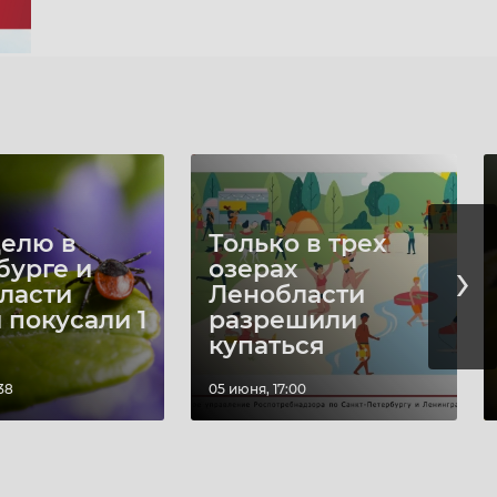
делю в
Только в трех
›
бурге и
озерах
ласти
Ленобласти
 покусали 1
разрешили
купаться
38
05 июня, 17:00