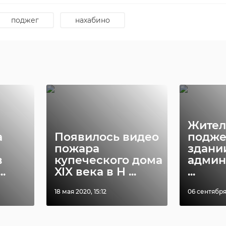
Свежее изделие - без липкости и белесого налета. Так
 на дату производство, условия хранения и срок
поджег
нахабино
Жител
а
Появилось видео
подже
пожара
здани
в
купеческого дома
админ
.
XIX века в Н ...
...
18 мая 2020, 15:12
06 сентября 2
https://t.me/rospotrebnadzor_spb/5922