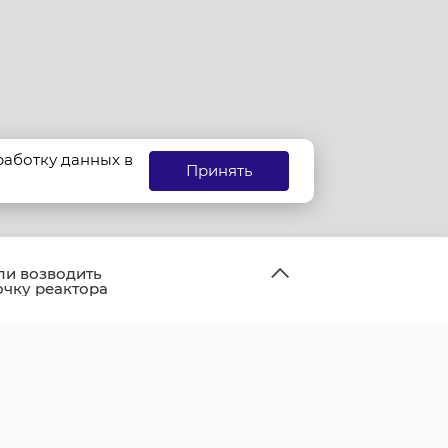
бработку данных в
Принять
ли возводить
чку реактора