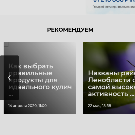
РЕКОМЕНДУЕМ
Как выбрать
‹
правильные
Названы ра
продукты для
Ленобласти 
идеального кулич
самой высок
...
активность ...
14 апреля 2020, 11:00
22 мая, 18:58