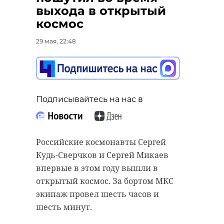
найденную под
выхода в открытый
Всеволожском
космос
авиабомбу времен
29 мая, 22:48
Подписывайтесь на нас в
Великой
Отечественной
войны
На мемориальных объектах
29 мая, 21:37
Подписывайтесь на нас в
"Дороги жизни" в Ленинградской
области начались сезонные
работы по благоустройству. Как
проходят мероприятия,
Российские космонавты Сергей
Подписывайтесь на нас в
рассказали в группе музея
Кудь-Сверчков и Сергей Микаев
"ВКонтакте".
впервые в этом году вышли в
открытый космос. За бортом МКС
Как отметили сотрудники
Специалисты Невского
экипаж провел шесть часов и
комплекса, работа на мемориалах
спасательного центра МЧС России
шесть минут.
и рядом с ними кипит:
уничтожили авиабомбу времен