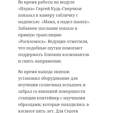
специалисты косят траву,
Во время работы на модуле
Великой Отечественной войны,
приводят в порядок территорию,
«Наука» Сергей Кудь-Сверчков
которую обнаружили во
чтобы памятные места встречали
показал в камеру табличку с
Всеволожском районе. Об этом
гостей достойно и ухоженно.
надписью: «Мама, я надел шапку».
сообщила пресс-служба ГУ МЧС
Забавное послание попало в
России по Ленинградской области.
прямую трансляцию
"Это наша
Авиационную бомбу ФАБ-250
«Роскосмоса». Ведущие отметили,
ежедневная забота —
времен Великой Отечественной
что подобные шутки помогают
чтобы каждый, кто
войны нашли на территории
поддержать близких космонавтов
городского поселения Невская
приходит
и снять напряжение.
Дубровка в просеке ЛЭП.
поклониться героям,
Во время выхода экипаж
Специалисты Невского
видел не только
установил оборудование для
спасательного центра МЧС России
историю, но и нашу
изучения солнечных вспышек и
вывезли опасную находку на
любовь к ней",
забрал со внешней поверхности
спецплощадку, где впоследствии и
— говорится в
станции контейнер с научными
уничтожили. Угроза населения и
сообщении.
образцами, которые находились в
инфраструктуры ликвидирована.
космосе пять лет. Для Сергея