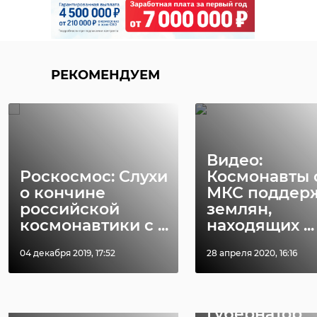
113153574_7052
музей
благоустройство
РЕКОМЕНДУЕМ
дорога жизни
Поделиться статьей:
Видео:
Роскосмос: Слухи
Космонавты 
о кончине
МКС поддер
российской
землян,
космонавтики с ...
находящих ...
РЕКОМЕНДУЕМ
04 декабря 2019, 17:52
28 апреля 2020, 16:16
Губернатор